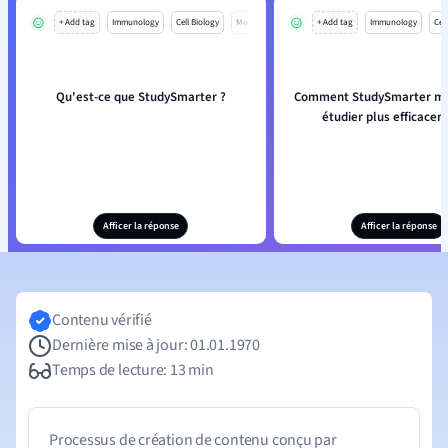
+ Add tag
Immunology
Cell Biology
Mo
+ Add tag
Immunology
Cell
Qu'est-ce que StudySmarter ?
Comment StudySmarter m'ai
étudier plus efficacem
Afficer la réponse
Afficer la réponse
Contenu vérifié
Dernière mise à jour: 01.01.1970
Temps de lecture: 13 min
Processus de création de contenu conçu par