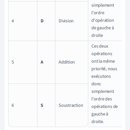
simplement
l'ordre
d'opération
4
D
Division
de gauche à
droite
Ces deux
opérations
ont la même
5
A
Addition
priorité, nous
exécutons
donc
simplement
l'ordre des
6
S
Soustraction
opérations de
gauche à
droite.