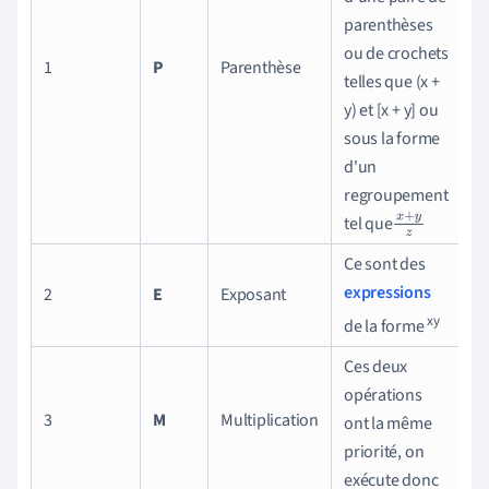
parenthèses
ou de crochets
1
P
Parenthèse
telles que (x +
y) et [x + y] ou
sous la forme
d'un
regroupement
tel que
x
+
y
z
Ce sont des
expressions
2
E
Exposant
xy
de la forme
Ces deux
opérations
3
M
Multiplication
ont la même
priorité, on
exécute donc