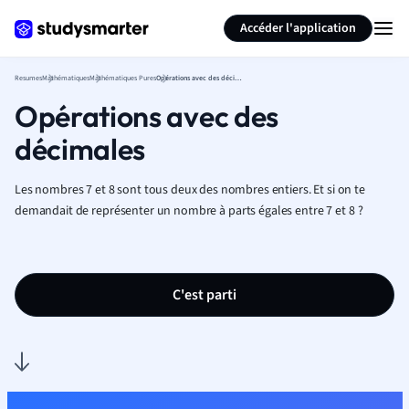
Générer des flashcards
Résumer la page
Accéder l'application
Resumes
Mathématiques
Mathématiques Pures
Opérations avec des décimales
Opérations avec des
décimales
Les nombres 7 et 8 sont tous deux des nombres entiers.
Et
si
on
te
demandait
de
représenter
un
nombre
à
parts
égales
entre
7
et
8
?
C'est parti