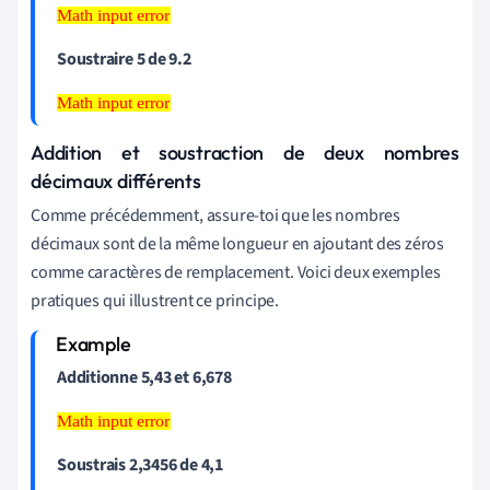
Math input error
Math input
error
Soustraire 5 de 9.2
Math input error
Math input
error
Addition et soustraction de deux nombres
décimaux différents
Comme précédemment
,
assure-toi que les nombres
décimaux sont de la même longueur en ajoutant des zéros
comme caractères de remplacement. Voici deux exemples
pratiques qui illustrent ce principe.
Additionne 5,43 et 6,678
Math input error
Math input
error
Soustrais 2,3456 de 4,1