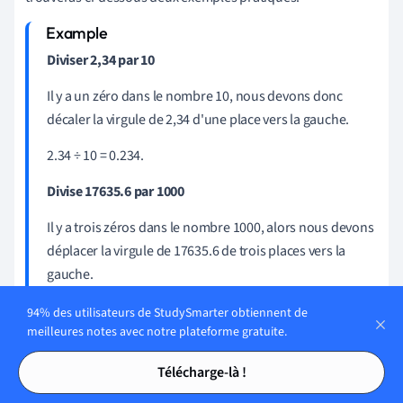
Diviser 2,34 par 10
Il y a un zéro dans le nombre 10, nous devons donc
décaler la virgule de 2,34 d'une place vers la gauche.
2.34 ÷ 10 = 0.234.
Divise 17635.6 par 1000
Il y a trois zéros dans le nombre 1000, alors nous devons
déplacer la virgule de 17635.6 de trois places vers la
gauche.
17635.6 ÷ 1000 = 17.6356
94% des utilisateurs de StudySmarter obtiennent de
meilleures notes avec notre plateforme gratuite.
Tables des matières
Tables des matières
Télécharge-là !