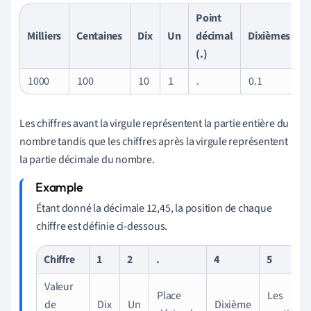
Point
Milliers
Centaines
Dix
Un
décimal
Dixièmes
C
(.)
1000
100
10
1
.
0.1
0
Les chiffres avant la virgule représentent la partie entière du
nombre tandis que les chiffres après la virgule représentent
la partie décimale du nombre.
Étant donné la décimale 12,45, la position de chaque
chiffre est définie ci-dessous.
Chiffre
1
2
.
4
5
Valeur
Place
Les
de
Dix
Un
Dixième