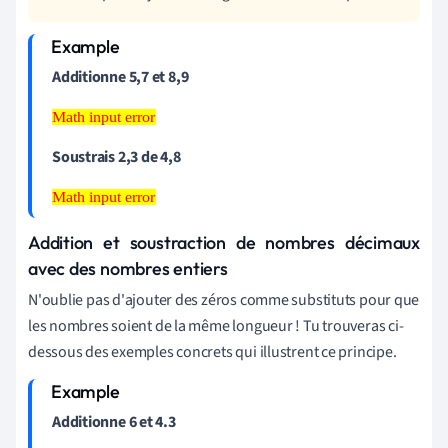
Additionne 5,7 et 8,9
Math input error
Math input
error
Soustrais 2,3 de 4,8
Math input error
Math input
error
Addition et soustraction de nombres décimaux
avec des nombres entiers
N'oublie pas d'ajouter des zéros comme substituts pour que
les nombres soient de la même longueur ! Tu trouveras ci-
dessous des exemples concrets qui illustrent ce principe.
Additionne 6 et 4.3