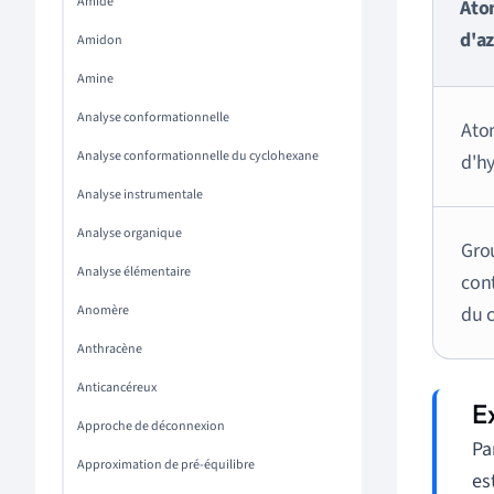
Amide
Ato
d'a
Amidon
Amine
Analyse conformationnelle
Ato
Analyse conformationnelle du cyclohexane
d'h
Analyse instrumentale
Analyse organique
Gro
Analyse élémentaire
con
Anomère
du 
Anthracène
Anticancéreux
Approche de déconnexion
Pa
Approximation de pré-équilibre
es