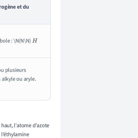
drogène et du
bole : \N(N\N)
H
ou plusieurs
 alkyle ou aryle.
haut, l'atome d'azote
 l'éthylamine