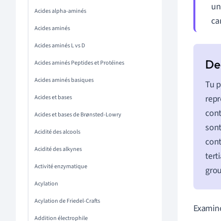
un
Acides alpha-aminés
ca
Acides aminés
Acides aminés L vs D
Acides aminés Peptides et Protéines
Acides aminés basiques
Tu p
repr
Acides et bases
cont
Acides et bases de Brønsted-Lowry
sont
Acidité des alcools
cont
Acidité des alkynes
tert
Activité enzymatique
grou
Acylation
Acylation de Friedel-Crafts
Examino
Addition électrophile