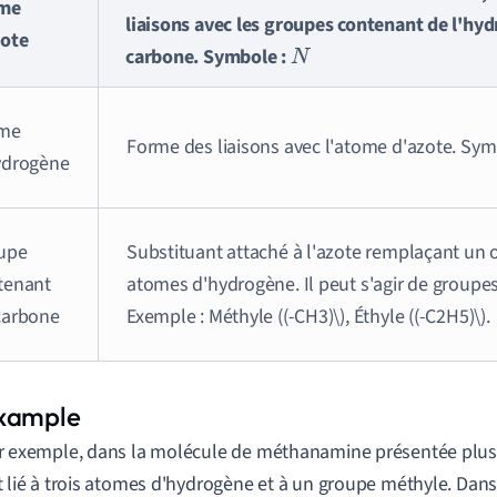
me
liaisons avec les groupes contenant de l'hy
zote
carbone. Symbole :
N
me
Forme des liaisons avec l'atome d'azote. Sym
ydrogène
upe
Substituant attaché à l'azote remplaçant un 
tenant
atomes d'hydrogène. Il peut s'agir de groupes
carbone
Exemple : Méthyle ((-CH3)\), Éthyle ((-C2H5)\).
r exemple, dans la molécule de méthanamine présentée plus 
t lié à trois atomes d'hydrogène et à un groupe méthyle. Dans