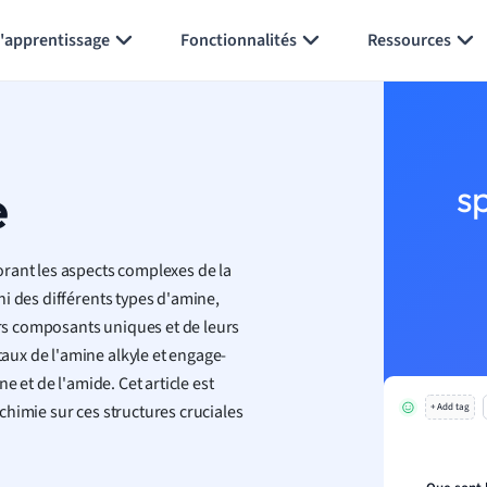
Générer des flashcards
Résumer la page
l'apprentissage
Fonctionnalités
Ressources
e
s
rant les aspects complexes de la
i des différents types d'amine,
urs composants uniques et de leurs
ux de l'amine alkyle et engage-
e et de l'amide. Cet article est
himie sur ces structures cruciales
+ Add tag