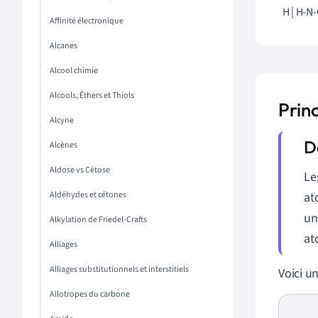
  H | H-N
Affinité électronique
Alcanes
Alcool chimie
Alcools, Éthers et Thiols
Prin
Alcyne
Alcènes
Aldose vs Cétose
Le
Aldéhydes et cétones
at
un
Alkylation de Friedel-Crafts
at
Alliages
Alliages substitutionnels et interstitiels
Voici u
Allotropes du carbone