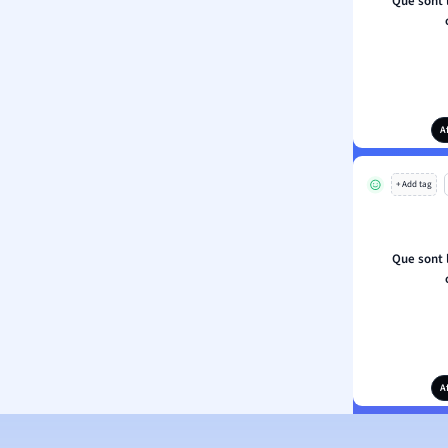
Que sont 
A
+ Add tag
Que sont 
A