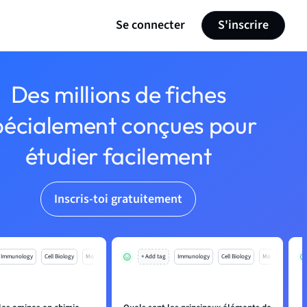
Se connecter
S'inscrire
Des millions de fiches
pécialement conçues pour
étudier facilement
Inscris-toi gratuitement
Immunology
Cell Biology
Mo
+ Add tag
Immunology
Cell Biology
Mo