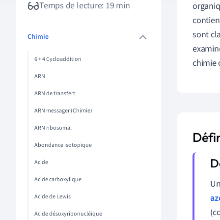
Temps de lecture: 19 min
organiq
contien
sont cl
Chimie
examine
6 + 4 Cycloaddition
chimie 
ARN
ARN de transfert
ARN messager (Chimie)
ARN ribosomal
Défin
Abondance isotopique
Acide
Acide carboxylique
Un
az
Acide de Lewis
(c
Acide désoxyribonucléique