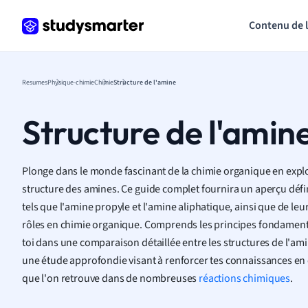
Contenu de 
Resumes
Physique-chimie
Chimie
Structure de l'amine
Structure de l'amin
Plonge dans le monde fascinant de la chimie organique en explo
structure des amines. Ce guide complet fournira un aperçu défin
tels que l'amine propyle et l'amine aliphatique, ainsi que de le
rôles en chimie organique. Comprends les principes fondamenta
toi dans une comparaison détaillée entre les structures de l'amin
une étude approfondie visant à renforcer tes connaissances en c
que l'on retrouve dans de nombreuses
réactions chimiques
.