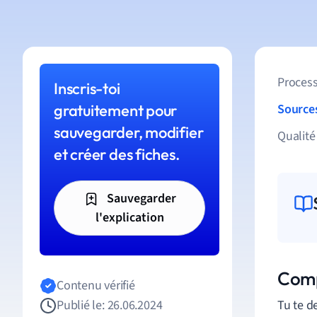
Process
Inscris-toi
gratuitement pour
Source
sauvegarder, modifier
Qualité
et créer des fiches.
Sauvegarder
l'explication
Comp
Contenu vérifié
Publié le: 26.06.2024
Tu te d