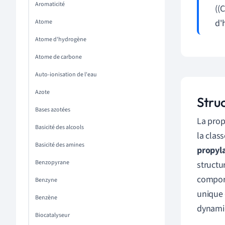
Aromaticité
((
d'
Atome
Atome d'hydrogène
Atome de carbone
Auto-ionisation de l'eau
Azote
Stru
Bases azotées
La prop
Basicité des alcools
la clas
Basicité des amines
propyl
Benzopyrane
structu
comport
Benzyne
unique 
Benzène
dynami
Biocatalyseur