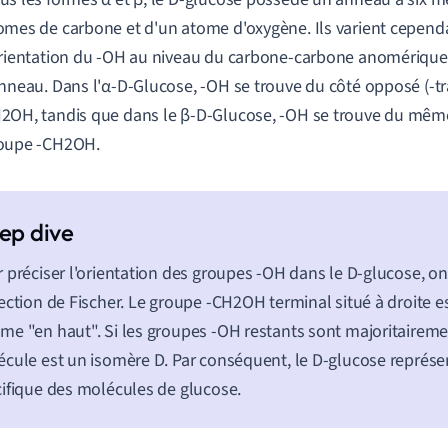
omes de carbone et d'un atome d'oxygène. Ils varient cepend
orientation du -OH au niveau du carbone-carbone anomérique 
anneau. Dans l'α-D-Glucose, -OH se trouve du côté opposé (-tr
2OH, tandis que dans le β-D-Glucose, -OH se trouve du même 
oupe -CH2OH.
 préciser l'orientation des groupes -OH dans le D-glucose, on 
ection de Fischer. Le groupe -CH2OH terminal situé à droite e
e "en haut". Si les groupes -OH restants sont majoritairemen
cule est un isomère D. Par conséquent, le D-glucose représe
ifique des molécules de glucose.