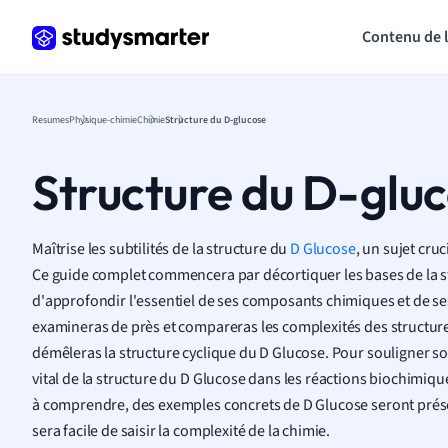
Contenu de 
Resumes
Physique-chimie
Chimie
Structure du D-glucose
Structure du D-glu
Maîtrise les subtilités de la structure du
D Glucose
, un sujet cru
Ce guide complet commencera par décortiquer les bases de la s
d'approfondir l'essentiel de ses composants chimiques et de ses
examineras de près et compareras les complexités des structures
démêleras la structure cyclique du D Glucose. Pour souligner so
vital de la structure du D Glucose dans les réactions biochimique
à comprendre, des exemples concrets de D Glucose seront présent
sera facile de saisir la complexité de la chimie.