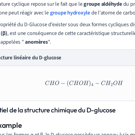
ture cyclique repose sur le fait que le
groupe aldéhyde
du pr
one peut réagir avec le
groupe hydroxyle
de l'atome de carbo
ropriété du D-Glucose d'exister sous deux formes cycliques di
 (β)
, est une conséquence de cette caractéristique structurel
 appelées "
anomères
".
cture linéaire du D-glucose
C
H
O
−
(
C
H
O
H
)
4
−
C
H
2
O
H
tiel de la structure chimique du D-glucose
us les formes α et β, le D-glucose possède un anneau à six