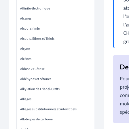
at
Affinité électronique
l'
Alcanes
l'
Alcool chimie
CH
Alcools, Éthers et Thiols
gr
Alcyne
Alcènes
Aldose vs Cétose
Pour
Aldéhydes et cétones
proj
Alkylation de Friedel-Crafts
comm
Alliages
molé
Alliages substitutionnels et interstitiels
spéc
Allotropes du carbone