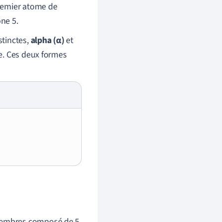
emier atome de
ne 5.
stinctes,
alpha (α)
et
le. Ces deux formes
 membres composé de 5