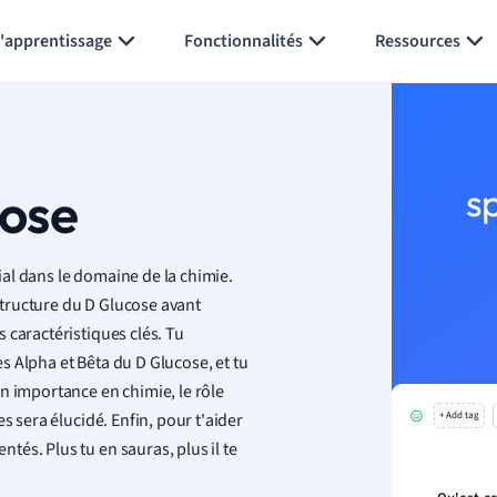
Générer des flashcards
Résumer la page
l'apprentissage
Fonctionnalités
Ressources
cose
s
cial dans le domaine de la chimie.
tructure du D Glucose avant
 caractéristiques clés. Tu
 Alpha et Bêta du D Glucose, et tu
n importance en chimie, le rôle
s sera élucidé. Enfin, pour t'aider
+ Add tag
és. Plus tu en sauras, plus il te