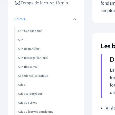
Temps de lecture: 18 min
fondame
simple 
Chimie
6 + 4 Cycloaddition
ARN
Les 
ARN de transfert
ARN messager (Chimie)
ARN ribosomal
La
Abondance isotopique
fo
fo
Acide
da
Acide carboxylique
Acide de Lewis
À l'é
Acide désoxyribonucléique