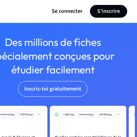
Se connecter
S'inscrire
Des millions de fiches
pécialement conçues pour
étudier facilement
Inscris-toi gratuitement
Immunology
Cell Biology
Mo
+ Add tag
Immunology
Cell Biology
Mo