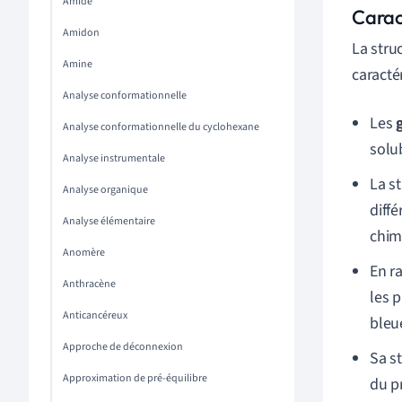
Amide
Carac
Amidon
La stru
Amine
caractér
Analyse conformationnelle
Les
Analyse conformationnelle du cyclohexane
solu
Analyse instrumentale
La st
Analyse organique
diff
Analyse élémentaire
chim
Anomère
En r
Anthracène
les 
Anticancéreux
bleu
Approche de déconnexion
Sa s
Approximation de pré-équilibre
du p