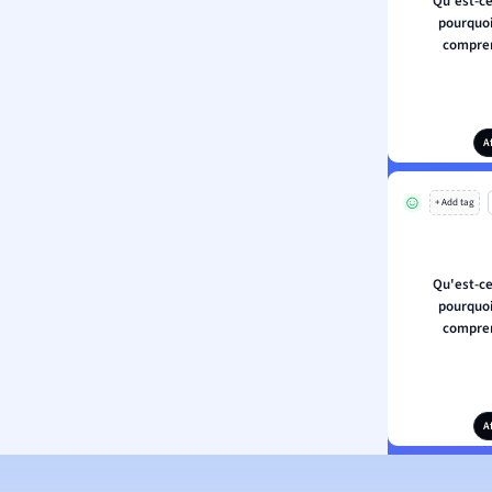
Qu'est-ce
pourquoi
compren
A
+ Add tag
Qu'est-ce
pourquoi
compren
A