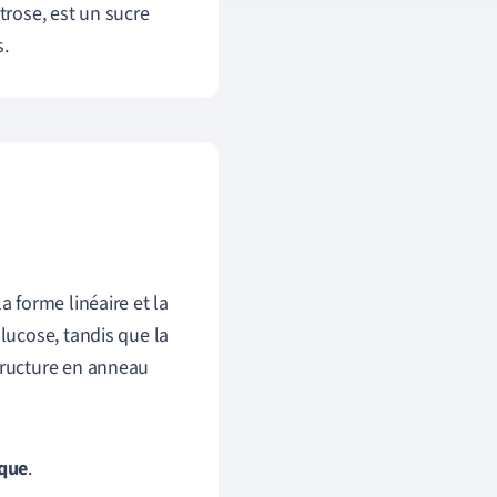
rose, est un sucre
s.
a forme linéaire et la
Glucose, tandis que la
structure en anneau
ique
.