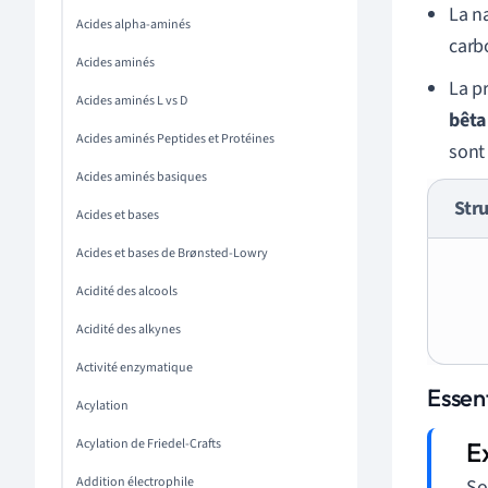
La na
Acides alpha-aminés
carb
Acides aminés
La p
Acides aminés L vs D
bêta
Acides aminés Peptides et Protéines
sont
Acides aminés basiques
Stru
Acides et bases
Acides et bases de Brønsted-Lowry
Acidité des alcools
Acidité des alkynes
Activité enzymatique
Essen
Acylation
Acylation de Friedel-Crafts
Addition électrophile
So