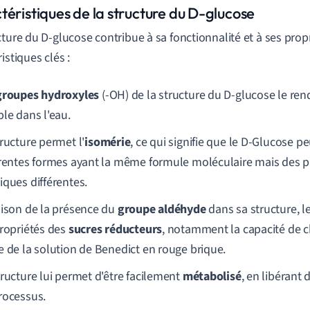
téristiques de la structure du D-glucose
cture du D-glucose contribue à sa fonctionnalité et à ses prop
istiques clés :
groupes hydroxyles
(-OH) de la structure du D-glucose le rend
ble dans l'eau.
ructure permet l'
isomérie
, ce qui signifie que le D-Glucose pe
érentes formes ayant la même formule moléculaire mais des p
iques différentes.
aison de la présence du
groupe aldéhyde
dans sa structure, 
propriétés des
sucres réducteurs
, notamment la capacité de c
e de la solution de Benedict en rouge brique.
tructure lui permet d'être facilement
métabolisé
, en libérant 
rocessus.