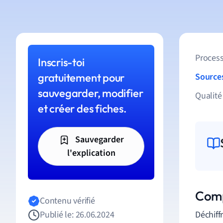
Process
Inscris-toi
gratuitement pour
Source
sauvegarder, modifier
Qualité
et créer des fiches.
Sauvegarder
l'explication
Comp
Contenu vérifié
Publié le: 26.06.2024
Déchiff