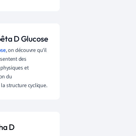
bêta D Glucose
ose
, on découvre qu'il
résentent des
s physiques et
ion du
a structure cyclique.
pha D