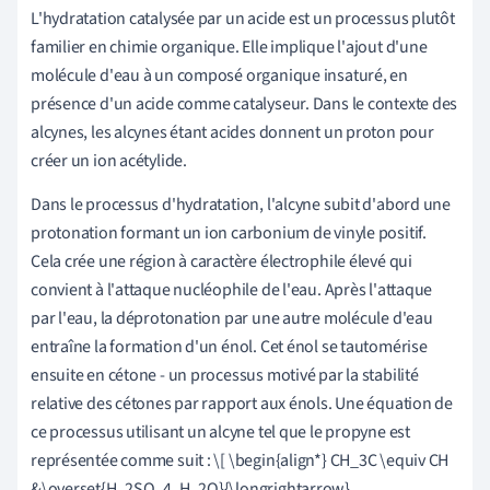
L'hydratation catalysée par un acide est un processus plutôt
familier en chimie organique. Elle implique l'ajout d'une
molécule d'eau à un composé organique insaturé, en
présence d'un acide comme catalyseur. Dans le contexte des
alcynes, les alcynes étant acides donnent un proton pour
créer un ion acétylide.
Dans le processus d'hydratation, l'alcyne subit d'abord une
protonation formant un ion carbonium de vinyle positif.
Cela crée une région à caractère électrophile élevé qui
convient à l'attaque nucléophile de l'eau. Après l'attaque
par l'eau, la déprotonation par une autre molécule d'eau
entraîne la formation d'un énol. Cet énol se tautomérise
ensuite en cétone - un processus motivé par la stabilité
relative des cétones par rapport aux énols. Une équation de
ce processus utilisant un alcyne tel que le propyne est
représentée comme suit : \[ \begin{align*} CH_3C \equiv CH
&\overset{H_2SO_4, H_2O}{\longrightarrow}