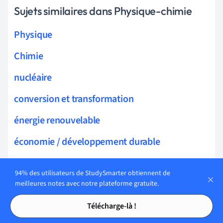
Sujets similaires dans Physique-chimie
Physique
Chimie
nucléaire
conversion et transformation
énergie renouvelable
économie / développement durable
stockage
94% des utilisateurs de StudySmarter obtiennent de
chaleur et température
meilleures notes avec notre plateforme gratuite.
Tables des matières
Tables des matières
mécanique
Télécharge-là !