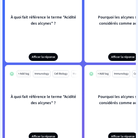
À quoi fait référence le terme "Acidité
Pourquoi les alcynes so
des alcynes" ?
considérés comme aci
Afficer la réponse
Afficer la réponse
+ Add tag
Immunology
Cell Biology
Mo
+ Add tag
Immunology
Cell
À quoi fait référence le terme "Acidité
Pourquoi les alcynes so
des alcynes" ?
considérés comme aci
Afficer la réponse
Afficer la réponse