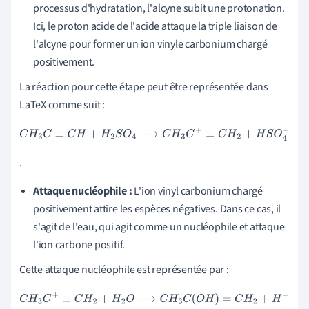
processus d'hydratation, l'alcyne subit une protonation.
Ici, le proton acide de l'acide attaque la triple liaison de
l'alcyne pour former un ion vinyle carbonium chargé
positivement.
La réaction pour cette étape peut être représentée dans
LaTeX comme suit :
C
H
3
C
≡
C
H
+
H
2
S
O
4
⟶
C
H
3
C
+
≡
C
H
2
+
H
S
O
4
−
.
Attaque nucléophile :
L'ion vinyl carbonium chargé
positivement attire les espèces négatives. Dans ce cas, il
s'agit de l'eau, qui agit comme un nucléophile et attaque
l'ion carbone positif.
Cette attaque nucléophile est représentée par :
C
H
3
C
+
≡
C
H
2
+
H
2
O
⟶
C
H
3
C
(
O
H
)
=
C
H
2
+
H
+