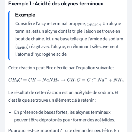
Exemple 1 : Acidité des alcynes terminaux
Considère l'alcyne terminal propyne,
. Un alcyne
CH3C≡CH
terminal est un alcyne dont la triple liaison se trouve en
bout de chaîne. Ici, une base telle que l'amide de sodium
(
) réagit avec l'alcyne, en éliminant sélectivement
NaNH2
l'atome d'hydrogène acide.
Cette réaction peut être décrite par l'équation suivante :
C
H
3
C
≡
C
H
+
N
a
N
H
2
→
C
H
3
C
≡
C
:
−
N
a
+
+
N
H
3
Le résultat de cette réaction est un acétylide de sodium. Et
c'est là que se trouve un élément clé à retenir :
En présence de bases fortes, les alcynes terminaux
peuvent être déprotonés pour former des acétylides.
Pourquoi est-ce important ? Tu te demandes peut-être. Eh