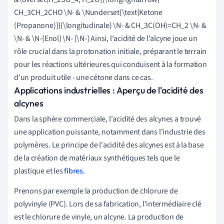
CH_3CH_2CHO
\
N- & \Nunderset{\text{Ketone
(Propanone)}}{\longitudinale} \N- & CH_3C(OH)=CH_2 \N- &
\N- & \N-{Enol} \N- [\N-] Ainsi, l'acidité de l'alcyne joue un
rôle crucial dans la protonation initiale, préparant le terrain
pour les réactions ultérieures qui conduisent à la formation
d'un produit utile - une cétone dans ce cas.
Applications industrielles : Aperçu de l'acidité des
alcynes
Dans la sphère commerciale, l'acidité des alcynes a trouvé
une application puissante, notamment dans l'industrie des
polymères. Le principe de l'acidité des alcynes est à la base
de la création de matériaux synthétiques tels que le
plastique et les
fibres
.
Prenons par exemple la production de chlorure de
polyvinyle (PVC). Lors de sa fabrication, l'intermédiaire clé
est le chlorure de vinyle, un alcyne. La production de