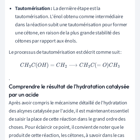
Tautomérisation :
La dernière étape est la
tautomérisation. L'énol obtenu comme intermédiaire
dans la réaction subit une tautomérisation pour former
une cétone, en raison de la plus grande stabilité des
cétones par rapport aux énols.
Le processus de tautomérisation est décrit comme suit :
C
H
3
C
(
O
H
)
=
C
H
2
⟶
C
H
3
C
(
=
O
)
C
H
3
.
Comprendre le résultat de l'hydratation catalysée
par un acide
Après avoir compris le mécanisme détaillé de l'hydratation
des alcynes catalysée par l'acide, il est maintenant essentiel
de saisir la place de cette réaction dans le grand ordre des
choses. Pour éclaircir ce point, il convient de noter que le
produit de cette réaction, les cétones, à savoir dans le cas