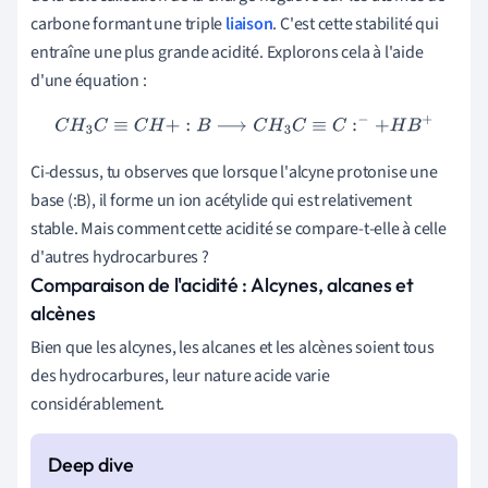
carbone formant une triple
liaison
. C'est cette stabilité qui
entraîne une plus grande acidité. Explorons cela à l'aide
d'une équation :
C
H
3
C
≡
C
H
+
:
B
⟶
C
H
3
C
≡
C
:
−
+
H
B
+
Ci-dessus, tu observes que lorsque l'alcyne protonise une
base (:B), il forme un ion acétylide qui est relativement
stable. Mais comment cette acidité se compare-t-elle à celle
d'autres hydrocarbures ?
Comparaison de l'acidité : Alcynes, alcanes et
alcènes
Bien que les alcynes, les alcanes et les alcènes soient tous
des hydrocarbures, leur nature acide varie
considérablement.