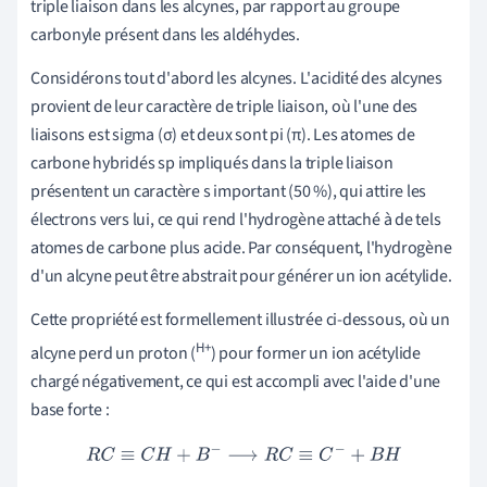
triple liaison dans les alcynes, par rapport au groupe
carbonyle présent dans les aldéhydes.
Considérons tout d'abord les alcynes. L'acidité des alcynes
provient de leur caractère de triple liaison, où l'une des
liaisons est sigma (σ) et deux sont pi (π). Les atomes de
carbone hybridés sp impliqués dans la triple liaison
présentent un caractère s important (50 %), qui attire les
électrons vers lui, ce qui rend l'hydrogène attaché à de tels
atomes de carbone plus acide. Par conséquent, l'hydrogène
d'un alcyne peut être abstrait pour générer un ion acétylide.
Cette propriété est formellement illustrée ci-dessous, où un
H+
alcyne perd un proton (
) pour former un ion acétylide
chargé négativement, ce qui est accompli avec l'aide d'une
base forte :
R
C
≡
C
H
+
B
−
⟶
R
C
≡
C
−
+
B
H