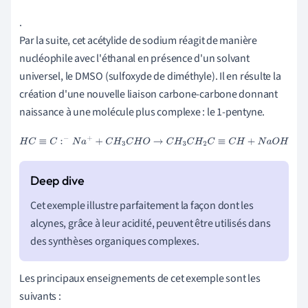
.
Par la suite, cet acétylide de sodium réagit de manière
nucléophile avec l'éthanal en présence d'un solvant
universel, le DMSO (sulfoxyde de diméthyle). Il en résulte la
création d'une nouvelle liaison carbone-carbone donnant
naissance à une molécule plus complexe : le 1-pentyne.
H
C
≡
C
:
−
N
a
+
+
C
H
3
C
H
O
→
C
H
3
C
H
2
C
≡
C
H
+
N
a
O
H
Cet exemple illustre parfaitement la façon dont les
alcynes, grâce à leur acidité, peuvent être utilisés dans
des synthèses organiques complexes.
Les principaux enseignements de cet exemple sont les
suivants :