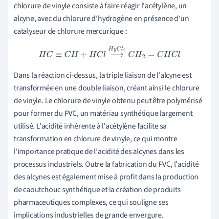
chlorure de vinyle consiste à faire réagir l'acétylène, un
alcyne, avec du chlorure d'hydrogène en présence d'un
catalyseur de chlorure mercurique :
H
C
≡
C
H
+
H
C
l
⟶
H
g
C
l
2
C
H
2
=
C
H
C
l
Dans la réaction ci-dessus, la triple liaison de l'alcyne est
transformée en une double liaison, créant ainsi le chlorure
de vinyle. Le chlorure de vinyle obtenu peut être polymérisé
pour former du PVC, un matériau synthétique largement
utilisé. L'acidité inhérente à l'acétylène facilite sa
transformation en chlorure de vinyle, ce qui montre
l'importance pratique de l'acidité des alcynes dans les
processus industriels. Outre la fabrication du PVC, l'acidité
des alcynes est également mise à profit dans la production
de caoutchouc synthétique et la création de produits
pharmaceutiques complexes, ce qui souligne ses
implications industrielles de grande envergure.