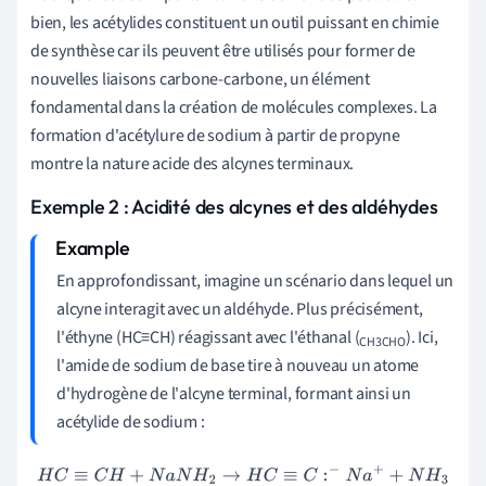
bien, les acétylides constituent un outil puissant en chimie
de synthèse car ils peuvent être utilisés pour former de
nouvelles liaisons carbone-carbone, un élément
fondamental dans la création de molécules complexes. La
formation d'acétylure de sodium à partir de propyne
montre la nature acide des alcynes terminaux.
Exemple 2 : Acidité des alcynes et des aldéhydes
En approfondissant, imagine un scénario dans lequel un
alcyne interagit avec un aldéhyde. Plus précisément,
l'éthyne (HC≡CH) réagissant avec l'éthanal (
). Ici,
CH3CHO
l'amide de sodium de base tire à nouveau un atome
d'hydrogène de l'alcyne terminal, formant ainsi un
acétylide de sodium :
H
C
≡
C
H
+
N
a
N
H
2
→
H
C
≡
C
:
−
N
a
+
+
N
H
3