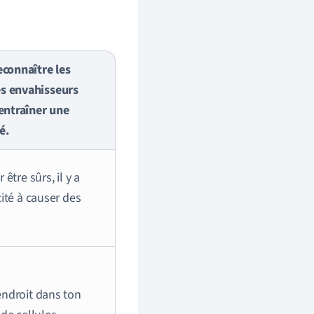
connaître les
s envahisseurs
entraîner une
é.
être sûrs, il y a
ité à causer des
endroit dans ton