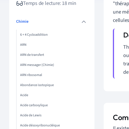
Temps de lecture: 18 min
"thérap
une mét
cellule
Chimie
6 + 4 Cycloaddition
ARN
Th
ou
ARN de transfert
tr
ARN messager (Chimie)
de
ARN ribosomal
Abondance isotopique
Acide
Acide carboxylique
Comm
Acide de Lewis
Acide désoxyribonucléique
Il exis