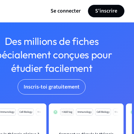
Se connecter
S'inscrire
Des millions de fiches
pécialement conçues pour
étudier facilement
Inscris-toi gratuitement
Immunology
Cell Biology
Mo
+ Add tag
Immunology
Cell Biology
Mo