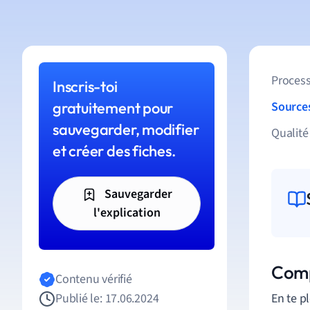
Process
Inscris-toi
gratuitement pour
Source
sauvegarder, modifier
Qualité
et créer des fiches.
Sauvegarder
l'explication
Comp
Contenu vérifié
Publié le: 17.06.2024
En te p