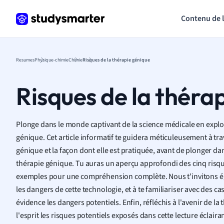
Contenu de 
Resumes
Physique-chimie
Chimie
Risques de la thérapie génique
Risques de la théra
Plonge dans le monde captivant de la science médicale en explora
génique. Cet article informatif te guidera méticuleusement à tra
génique et la façon dont elle est pratiquée, avant de plonger dans
thérapie génique. Tu auras un aperçu approfondi des cinq risque
exemples pour une compréhension complète. Nous t'invitons ég
les dangers de cette technologie, et à te familiariser avec des c
évidence les dangers potentiels. Enfin, réfléchis à l'avenir de la
l'esprit les risques potentiels exposés dans cette lecture éclaira