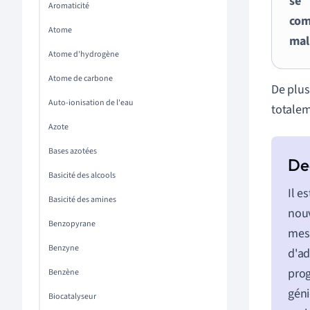
se
Aromaticité
com
Atome
mal
Atome d'hydrogène
Atome de carbone
De plus
Auto-ionisation de l'eau
totalem
Azote
Bases azotées
Basicité des alcools
Il e
Basicité des amines
nouv
Benzopyrane
mesu
Benzyne
d'ad
prog
Benzène
géni
Biocatalyseur