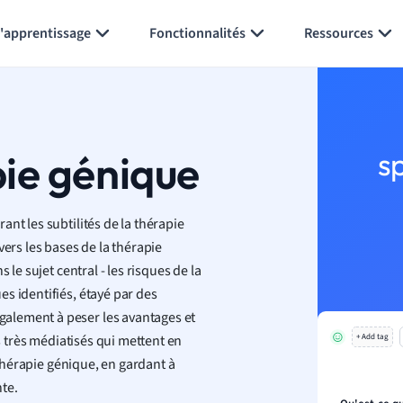
Générer des flashcards
Résumer la page
l'apprentissage
Fonctionnalités
Ressources
pie génique
s
nt les subtilités de la thérapie
vers les bases de la thérapie
 le sujet central - les risques de la
s identifiés, étayé par des
alement à peser les avantages et
as très médiatisés qui mettent en
+ Add tag
 thérapie génique, en gardant à
nte.