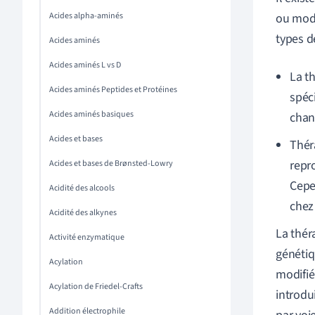
Acides alpha-aminés
ou modi
types d
Acides aminés
Acides aminés L vs D
La t
Acides aminés Peptides et Protéines
spéc
Acides aminés basiques
chan
Acides et bases
Thér
repr
Acides et bases de Brønsted-Lowry
Cepe
Acidité des alcools
chez
Acidité des alkynes
La thér
Activité enzymatique
génétiq
Acylation
modifié
Acylation de Friedel-Crafts
introdu
Addition électrophile