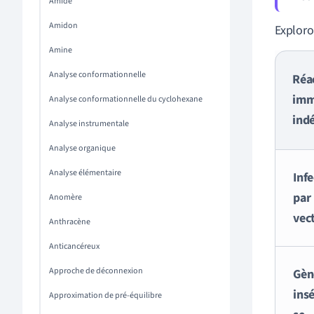
Amide
Amidon
Exploro
Amine
Analyse conformationnelle
Réa
imm
Analyse conformationnelle du cyclohexane
indé
Analyse instrumentale
Analyse organique
Analyse élémentaire
Inf
par 
Anomère
vec
Anthracène
Anticancéreux
Approche de déconnexion
Gèn
ins
Approximation de pré-équilibre