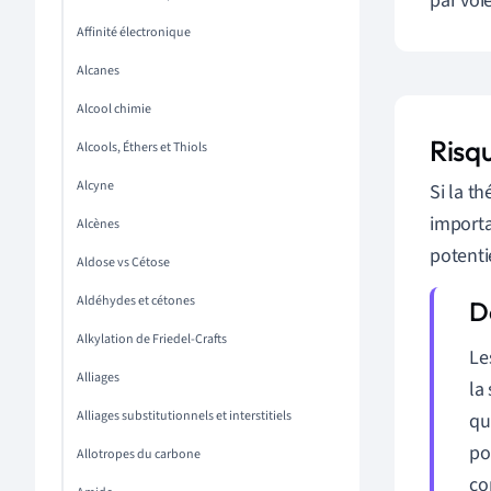
par voi
Affinité électronique
Alcanes
Alcool chimie
Risqu
Alcools, Éthers et Thiols
Alcyne
Si la t
importa
Alcènes
potentie
Aldose vs Cétose
Aldéhydes et cétones
Alkylation de Friedel-Crafts
Le
Alliages
la
Alliages substitutionnels et interstitiels
qu
po
Allotropes du carbone
co