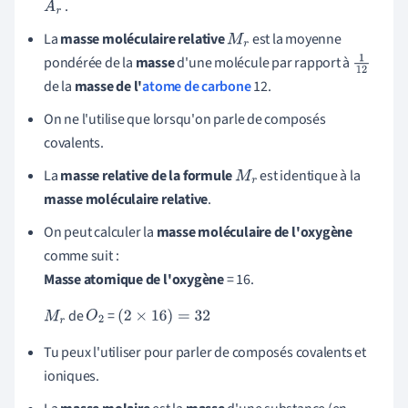
.
A
r
La
masse moléculaire relative
est la moyenne
M
r
pondérée de la
masse
d'une molécule par rapport à
1
1
de la
masse de l'
atome de carbone
12.
2
On ne l'utilise que lorsqu'on parle de composés
covalents.
La
masse relative de la formule
est identique à la
M
r
masse moléculaire relative
.
On peut calculer la
masse moléculaire de l'oxygène
comme suit :
Masse atomique de l'oxygène
= 16.
de
=
M
r
O
2
(
2
×
16
)
=
32
Tu peux l'utiliser pour parler de composés covalents et
ioniques.