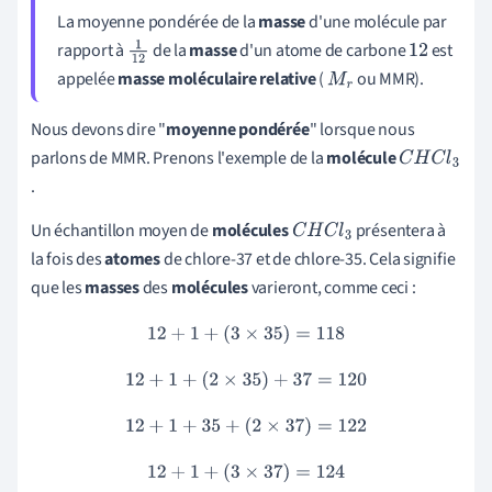
La moyenne pondérée de la
masse
d'une molécule par
rapport à
de la
masse
d'un atome de carbone
est
1
1
12
appelée
masse moléculaire relative
(
ou MMR).
2
M
r
Nous devons dire "
moyenne pondérée
" lorsque nous
parlons de MMR. Prenons l'exemple de la
molécule
C
H
C
l
3
.
Un échantillon moyen de
molécules
présentera à
C
H
C
l
3
la fois des
atomes
de chlore-37 et de chlore-35. Cela signifie
que les
masses
des
molécules
varieront, comme ceci :
12
+
1
+
(
3
×
35
)
=
118
12
+
1
+
(
2
×
35
)
+
37
=
120
12
+
1
+
35
+
(
2
×
37
)
=
122
12
+
1
+
(
3
×
37
)
=
124