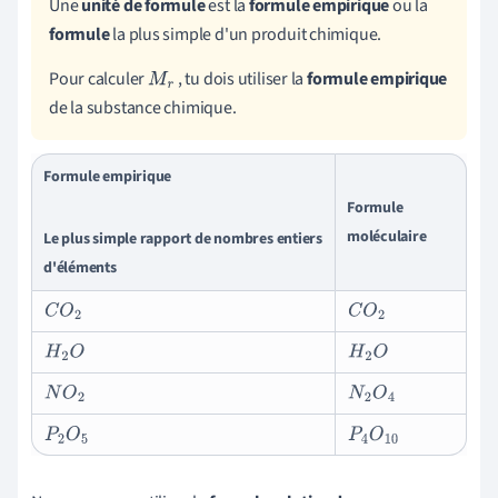
Une
unité de formule
est la
formule empirique
ou la
formule
la plus simple d'un produit chimique.
Pour calculer
, tu dois utiliser la
formule empirique
M
r
de la substance chimique.
Formule empirique
Formule
moléculaire
Le plus simple rapport de nombres entiers
d'éléments
C
O
2
C
O
2
H
2
O
H
2
O
N
O
2
N
2
O
4
P
2
O
5
P
4
O
10