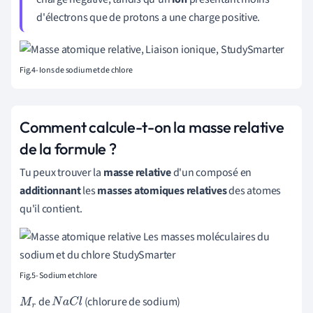
d'électrons que de protons a une charge positive.
Fig.4- Ions de sodium et de chlore
Comment calcule-t-on la masse relative
de la formule ?
Tu peux trouver la
masse relative
d'un composé en
additionnant
les
masses atomiques relatives
des atomes
qu'il contient.
Fig.5- Sodium et chlore
de
(chlorure de sodium)
M
r
N
a
C
l