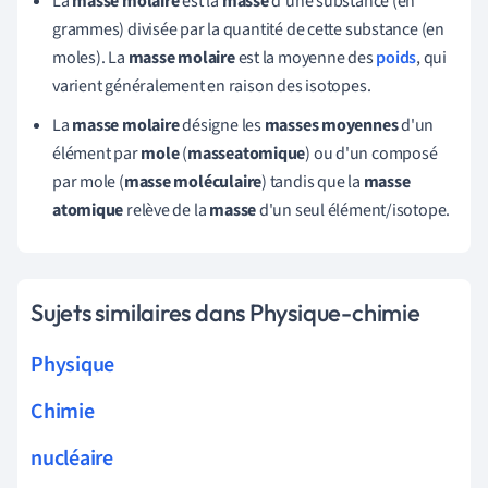
La
masse molaire
est la
masse
d'une substance (en
grammes) divisée par la quantité de cette substance (en
moles). La
masse molaire
est la moyenne des
poids
, qui
varient généralement en raison des isotopes.
La
masse molaire
désigne les
masses moyennes
d'un
élément par
mole
(
masse
atomique
) ou d'un composé
par mole (
masse moléculaire
) tandis que la
masse
atomique
relève de la
masse
d'un seul élément/isotope.
Sujets similaires dans Physique-chimie
Physique
Chimie
nucléaire