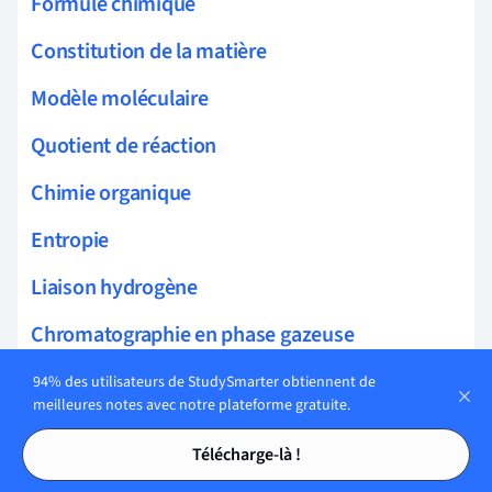
Formule chimique
Constitution de la matière
Modèle moléculaire
Quotient de réaction
Chimie organique
Entropie
Liaison hydrogène
Chromatographie en phase gazeuse
Hydrocarbure
94% des utilisateurs de StudySmarter obtiennent de
meilleures notes avec notre plateforme gratuite.
Élément chimique
Tables des matières
Tables des matières
Télécharge-là !
Chromatographie sur papier