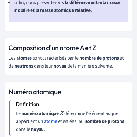
Enfin,
nous présenterons
la différence entre la masse
molaire et la masse atomique relative.
Composition d'un atome A et Z
Les
atomes
sont caractérisés par le
nombre de protons
et
de
neutrons
dans leur
noyau
de la manière suivante.
Numéro atomique
Le
numéro atomique
détermine l'élément auquel
Z
appartient un
atome
et est égal au
nombre de protons
dans le
noyau
.