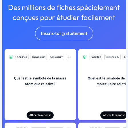
Des millions de fiches spécialement
conçues pour étudier facilement
Inscris-toi gratuitement
+ Add tag
Immunology
Cell Biology
Mo
+ Add tag
Immunology
Cell
Quel est le symbole de la masse
Quel est le symbole de 
atomique relative?
moleculaire relativ
Afficer la réponse
Afficer la réponse