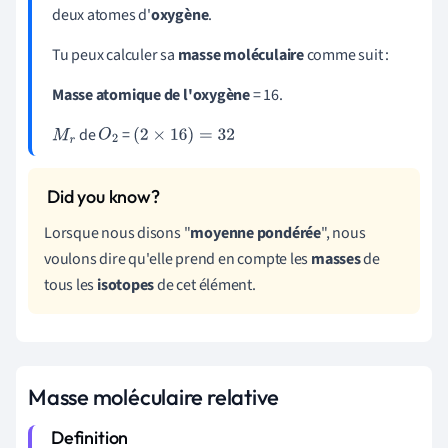
deux atomes d'
oxygène
.
Tu peux calculer sa
masse moléculaire
comme suit :
Masse atomique de l'oxygène
= 16.
de
=
M
r
O
2
(
2
×
16
)
=
32
Lorsque nous disons "
moyenne pondérée
", nous
voulons dire qu'elle prend en compte les
masses
de
tous les
isotopes
de cet élément.
Masse moléculaire relative