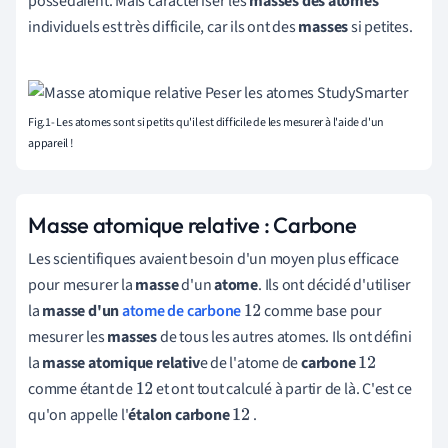
possédaient. Mais caractériser les
masses des atomes
individuels est très difficile, car ils ont des
masses
si petites.
Fig.1- Les atomes sont si petits qu'il est difficile de les mesurer à l'aide d'un
appareil !
Masse atomique relative : Carbone
Les scientifiques avaient besoin d'un moyen plus efficace
pour mesurer la
masse
d'un
atome
. Ils ont décidé d'utiliser
la
masse d'un
atome de carbone
comme base pour
12
mesurer les
masses
de tous les autres atomes. Ils ont défini
la
masse atomique relativ
e de l'atome de
carbone
12
comme étant de
et ont tout calculé à partir de là. C'est ce
12
qu'on appelle l'
étalon carbone
.
12