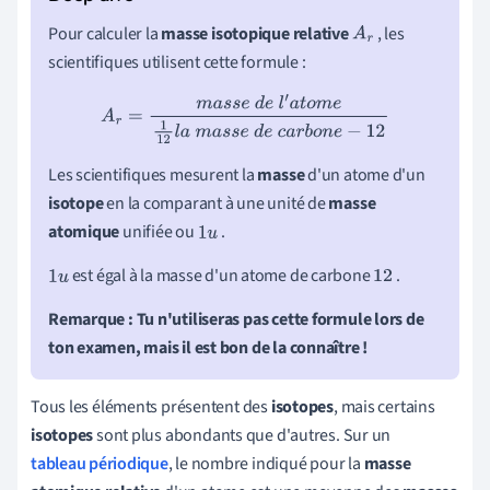
Pour calculer la
masse isotopique relative
, les
A
r
scientifiques utilisent cette formule :
A
r
=
m
a
s
s
e
d
e
l
′
a
t
o
m
e
1
12
l
a
m
a
s
s
e
d
e
c
a
r
b
o
n
e
−
12
Les scientifiques mesurent la
masse
d'un atome d'un
isotope
en la comparant à une unité de
masse
atomique
unifiée ou
.
1
u
est égal à la masse d'un atome de carbone
.
1
u
12
Remarque : Tu n'utiliseras pas cette formule lors de
ton examen, mais il est bon de la connaître !
Tous les éléments présentent des
isotopes
, mais certains
isotopes
sont plus abondants que d'autres. Sur un
tableau périodique
, le nombre indiqué pour la
masse