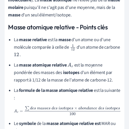
molaire
puisqu'il ne s'agit pas d'une moyenne, mais de la
masse
d'un seul élément/isotope.
Masse atomique relative - Points clés
La
masse relative
est la
masse
d'un atome ou d'une
molécule comparée à celle de
d'un atome de carbone
1
1
.
12
2
La
masse atomique relative
est la moyenne
A
r
pondérée des masses des
isotopes
d'un élément par
rapport à 1/12 de la masse de l'atome de carbone-12.
La
formule de la masse atomique
relative
est la suivante
:
A
r
=
∑
d
e
s
m
a
s
s
e
s
d
e
s
i
s
o
t
o
p
e
s
×
a
b
o
n
d
a
n
c
e
d
e
s
i
s
o
t
o
p
e
s
1
00
Le
symbole
de la
masse atomique relative est
MAR ou