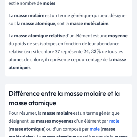
est le
nombre de
moles
.
La
masse molaire
est un terme générique qui peut désigner
soit la
masse atomique
, soit la
masse moléculaire
.
La
masse atomique relative
d'un élément est une
moyenne
du poids de ses isotopes en fonction de leur abondance
relative (ex : si le chlore 37 représente
de tous les
24
,
33
%
atomes de chlore, il représente ce pourcentage de la
masse
atomique
).
Différence entre la masse molaire et la
masse atomique
Pour résumer, la
masse molaire
est un terme générique
désignant les
masses moyennes
d'un élément pa
r
mole
(
masse
atomique
) ou d'un composé par
mole
(
masse
moléculaire
). La
masse atomique
ne relève pas de la
masse