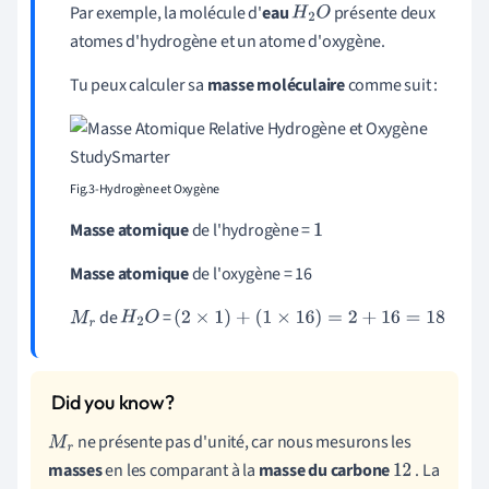
Par exemple, la molécule d'
eau
présente deux
H
2
O
atomes d'hydrogène et un atome d'oxygène.
Tu peux calculer sa
masse moléculaire
comme suit :
Fig.3-Hydrogène et Oxygène
Masse atomique
de l'hydrogène =
1
Masse atomique
de l'oxygène = 16
de
=
M
r
H
2
O
(
2
×
1
)
+
(
1
×
16
)
=
2
+
16
=
18
ne présente pas d'unité, car nous mesurons les
M
r
masses
en les comparant à la
masse du carbone
. La
12