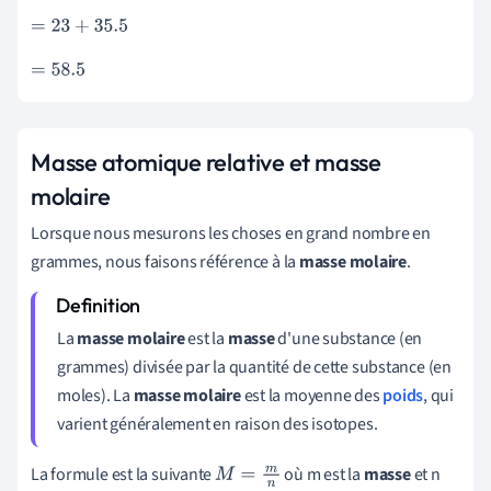
=
23
+
35.5
=
58.5
Masse atomique relative et masse
molaire
Lorsque nous mesurons les choses en grand nombre en
grammes, nous faisons référence à la
masse molaire
.
La
masse molaire
est la
masse
d'une substance (en
grammes) divisée par la quantité de cette substance (en
moles). La
masse molaire
est la moyenne des
poids
, qui
varient généralement en raison des isotopes.
La formule est la suivante
où m est la
masse
et n
M
=
m
n