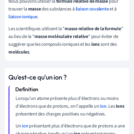
Nous pouvons utiliser la
formule relative de masse
pour
trouver la
masse
des substances à
liaison covalente
et à
liaison ionique
.
Les scientifiques utilisent la "
masse relative de la formule
"
au lieu de la "
masse moléculaire relative
" pour éviter de
suggérer que les composés ioniques et les
ions
sont des
molécules
.
Qu'est-ce qu'un ion ?
Lorsqu'un atome présente plus d'électrons ou moins
d'électrons que de protons, on l'appelle un
ion
. Les
ions
présentent des charges positives ou négatives.
Un
ion
présentant plus d'électrons que de protons a une
charge négative, tandis qu'un
ion
présentant moins