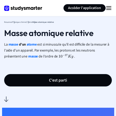
Générer des flashcards
Résumer la page
Accéder l'application
Resumes
Physique-chimie
Chimie
Masse atomique relative
Masse atomique relative
La
masse
d'un
atome
est si minuscule qu'il est difficile de la mesurer à
l'aide d'un appareil. Par exemple, les protons et les neutrons
présentent une
masse
de l'ordre de
.
10
−
27
K
g
C'est parti