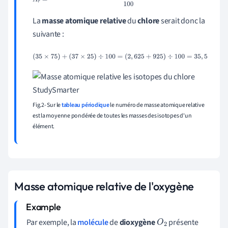
e
s
100
La
masse atomique relative
du
chlore
serait donc la
suivante :
(
35
×
75
)
+
(
37
×
25
)
÷
100
=
(
2
,
625
+
925
)
÷
100
=
35
,
5
Fig.2- Sur le
tableau périodique
le numéro de masse atomique relative
est la moyenne pondérée de toutes les masses des isotopes d'un
élément.
Masse atomique relative de l'oxygène
Par exemple, la
molécule
de
dioxygène
présente
O
2