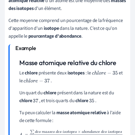
atomique relative
d'un atome est une moyenne des
masses
des isotopes
d'un élément.
Cette moyenne comprend un pourcentage de la fréquence
d'apparition d'un
isotope
dans la nature. C'est ce qu'on
appelle le
pourcentage d'abondance
.
Masse atomique relative du chlore
Le
chlore
présente deux
isotopes
: le
et
c
h
l
o
r
e
−
35
le
.
c
h
l
o
r
e
−
37
Un quart du
chlore
présent dans la nature est du
chlore
, et trois quarts du
chlore
.
37
35
Tu peux calculer la
masse atomique relative
à l'aide
de cette formule :
A
r
=
∑
d
e
s
m
a
s
s
e
s
d
e
s
i
s
o
t
o
p
e
s
×
a
b
o
n
d
a
n
c
e
d
e
s
i
s
o
t
o
p