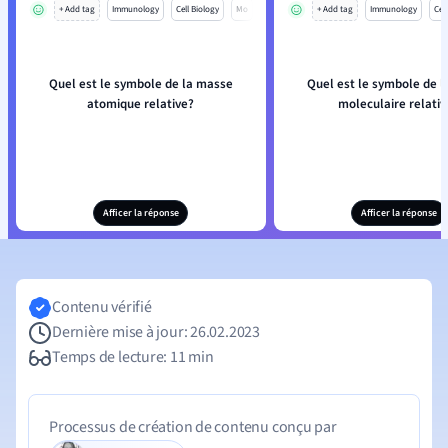
+ Add tag
Immunology
Cell Biology
Mo
+ Add tag
Immunology
Cell
Quel est le symbole de la masse
Quel est le symbole de 
atomique relative?
moleculaire relativ
Afficer la réponse
Afficer la réponse
Contenu vérifié
Dernière mise à jour: 26.02.2023
Temps de lecture: 11 min
Processus de création de contenu conçu par