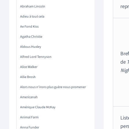
rep
Abraham Lincoln
Adieu à tout cela
Ae Fond Kiss
Agatha Christie
Aldous Huxley
Bre
Alfred Lord Tennyson
de
Alice Walker
Nig
Allie Brosh
Alors nous n'irons plus guère nous promener
Americanah
Amérique Claude McKay
List
Animal Farm
per
Anna Funder