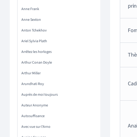
pri
Anne Frank
Anne Sexton
For
Anton Tchekhov
Ariel Sylvia Plath
Arrêtez les horloges
Thè
Arthur Conan Doyle
Arthur Miller
Cad
Arundhati Roy
Auprès de moi toujours
Auteur Anonyme
Autosuffisance
Ana
Avec vue sur l'Arno