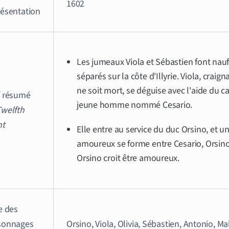
1602
résentation
Les jumeaux Viola et Sébastien font nauf
séparés sur la côte d'Illyrie. Viola, crai
ne soit mort, se déguise avec l'aide du c
f résumé
jeune homme nommé Cesario.
Twelfth
ht
Elle
entre au service du duc Orsino, et un
amoureux se forme entre Cesario, Orsino 
Orsino croit être amoureux
.
e des
sonnages
Orsino, Viola, Olivia, Sébastien, Antonio, Ma