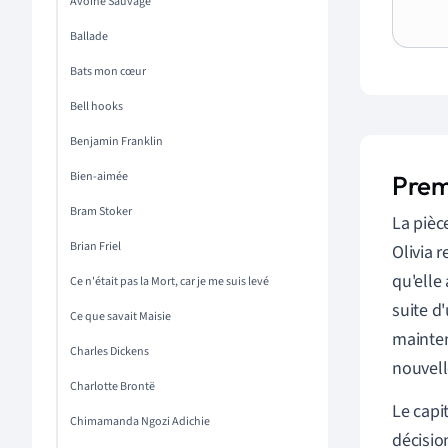
Avoine Sauvage
Ballade
Bats mon cœur
Bell hooks
Benjamin Franklin
Bien-aimée
Prem
Bram Stoker
La pièc
Brian Friel
Olivia 
qu'elle
Ce n'était pas la Mort, car je me suis levé
suite d
Ce que savait Maisie
mainten
Charles Dickens
nouvell
Charlotte Brontë
Le capi
Chimamanda Ngozi Adichie
décisio