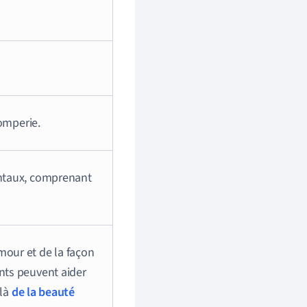
romperie.
entaux, comprenant
mour et de la façon
ents peuvent aider
elà
de la beauté