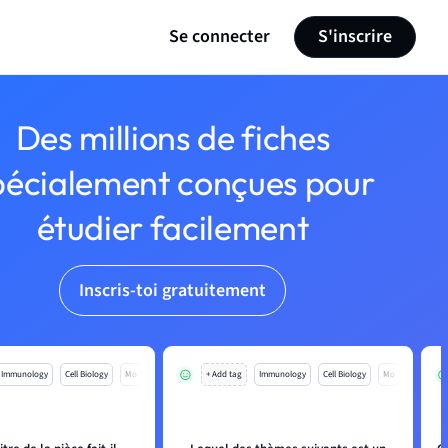
Se connecter
S'inscrire
Des millions de fiches
pécialement conçues pour
étudier facilement
Inscris-toi gratuitement
Immunology
Cell Biology
Mo
+ Add tag
Immunology
Cell Biology
Mo