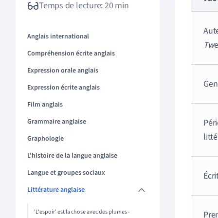
Temps de lecture: 20 min
Aut
Anglais international
Tw
e
Compréhension écrite anglais
Expression orale anglais
Gen
Expression écrite anglais
Film anglais
Grammaire anglaise
Pér
litt
Graphologie
L'histoire de la langue anglaise
Langue et groupes sociaux
Écri
Littérature anglaise
'L'espoir' est la chose avec des plumes -
Pre