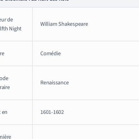
eur de
William Shakespeare
lfth Night
re
Comédie
iode
Renaissance
éraire
t en
1601-1602
mière