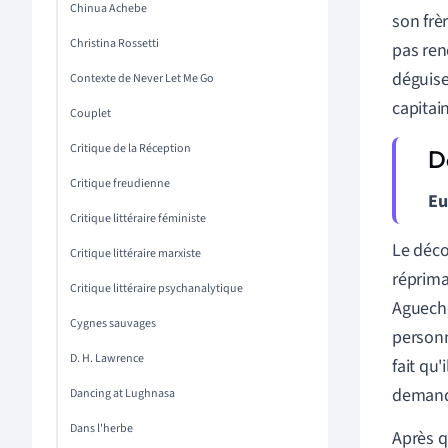
Chinua Achebe
son frè
Christina Rossetti
pas ren
déguis
Contexte de Never Let Me Go
capitain
Couplet
Critique de la Réception
Critique freudienne
Eu
Critique littéraire féministe
Le déco
Critique littéraire marxiste
réprima
Critique littéraire psychanalytique
Agueche
Cygnes sauvages
personn
D. H. Lawrence
fait qu'
demande
Dancing at Lughnasa
Dans l'herbe
Après q