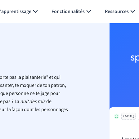
Générer des flashcards
Résumer la page
l'apprentissage
Fonctionnalités
Ressources
s
te pas la plaisanterie" et qui
aisanter, te moquer de ton patron,
t que personne ne te juge pour
e pas ? La
nuit des rois
de
sur la façon dont les personnages
+ Add tag