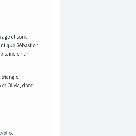
rage et sont
gnant que Sébastien
apitaine en un
 triangle
et Olivia, dont
lvolio.