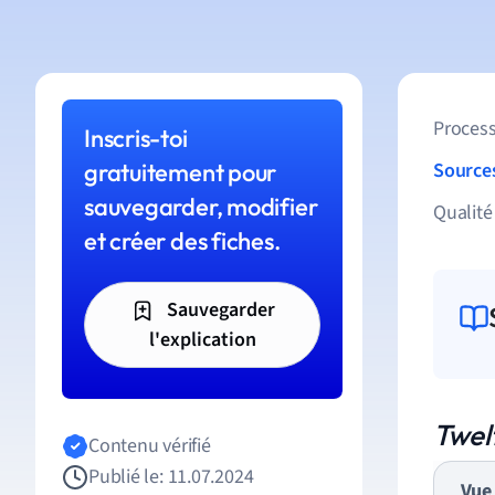
Process
Inscris-toi
gratuitement pour
Source
sauvegarder, modifier
Qualité
et créer des fiches.
Sauvegarder
l'explication
Twel
Contenu vérifié
Publié le: 11.07.2024
Vue