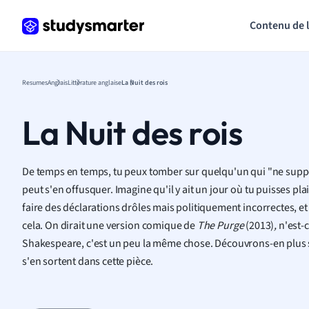
Contenu de 
Resumes
Anglais
Littérature anglaise
La Nuit des rois
La Nuit des rois
De temps en temps, tu peux tomber sur quelqu'un qui "ne suppor
peut s'en offusquer. Imagine qu'il y ait un jour où tu puisses pl
faire des déclarations drôles mais politiquement incorrectes, e
cela. On dirait une version comique
de
The Purge
(2013)
,
n'est-c
Shakespeare, c'est un peu la même chose. Découvrons-en plus 
s'en sortent dans cette pièce.