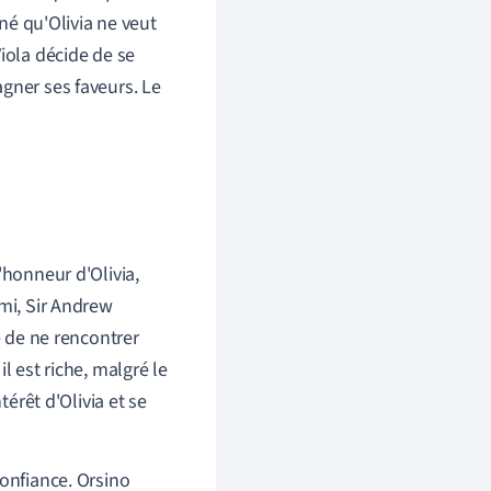
nné qu'Olivia ne veut
ola décide de se
agner ses faveurs. Le
'honneur d'Olivia,
ami, Sir Andrew
e de ne rencontrer
l est riche, malgré le
térêt d'Olivia et se
confiance. Orsino