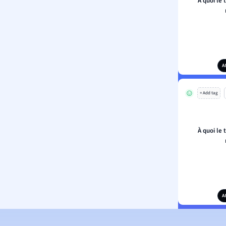
À quoi le t
A
+ Add tag
À quoi le t
A