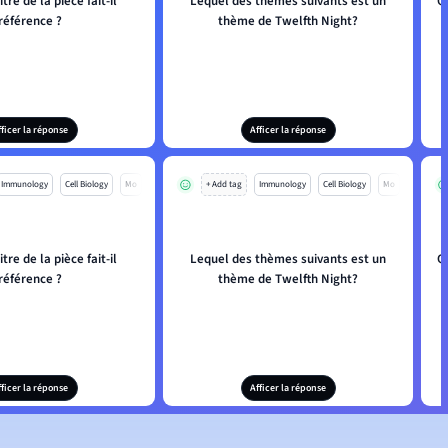
itre de la pièce fait-il
Lequel des thèmes suivants est un
Q
référence ?
thème de Twelfth Night?
fficer la réponse
Afficer la réponse
Immunology
Cell Biology
Mo
+ Add tag
Immunology
Cell Biology
Mo
itre de la pièce fait-il
Lequel des thèmes suivants est un
Q
référence ?
thème de Twelfth Night?
fficer la réponse
Afficer la réponse