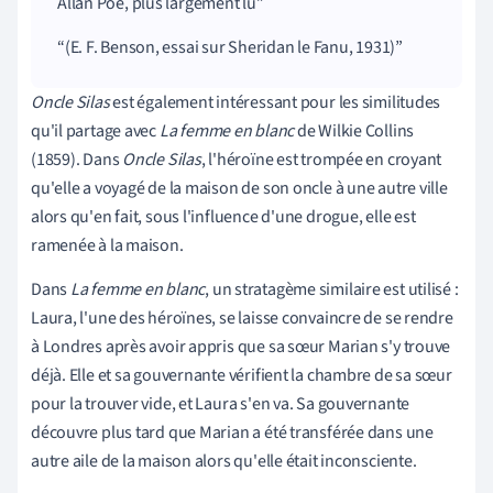
Allan Poe, plus largement lu
(E. F. Benson, essai sur Sheridan le Fanu, 1931)
Oncle Silas
est également intéressant pour les similitudes
qu'il partage avec
La femme en blanc
de Wilkie Collins
(1859). Dans
Oncle Silas
, l'héroïne est trompée en croyant
qu'elle a voyagé de la maison de son oncle à une autre ville
alors qu'en fait, sous l'influence d'une drogue, elle est
ramenée à la maison.
Dans
La femme en blanc
, un stratagème similaire est utilisé :
Laura, l'une des héroïnes, se laisse convaincre de se rendre
à Londres après avoir appris que sa sœur Marian s'y trouve
déjà. Elle et sa gouvernante vérifient la chambre de sa sœur
pour la trouver vide, et Laura s'en va. Sa gouvernante
découvre plus tard que Marian a été transférée dans une
autre aile de la maison alors qu'elle était inconsciente.