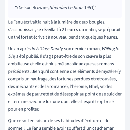
(Nelson Browne,
Sheridan Le Fanu
, 1951)
Le Fanu écrivait la nuit à la lumière de deux bougies,
s'assoupissait, se réveillait à 2 heures du matin, se préparait
un thé fort et écrivait à nouveau pendant quelques heures.
Un an après
In A Glass Darkly
, son dernier roman,
Willing to
Die
, a été publié. Il s'agit peut-être de son œuvre la plus
ambitieuse et elle est plus mélancolique que ses romans
précédents. Bien qu'il contienne des éléments de mystère (y
compris un naufrage, des fortunes perdues et retrouvées,
des méchants et de la romance), l'héroïne, Ethel, vit des
extrêmes de pauvreté et de désespoir au point de se suicider
et termine avec une fortune dont elle a l'esprit trop brisé
pour en profiter.
Que ce soit en raison de ses habitudes d'écriture et de
sommeil, Le Fanu semble avoir souffert d'un cauchemar