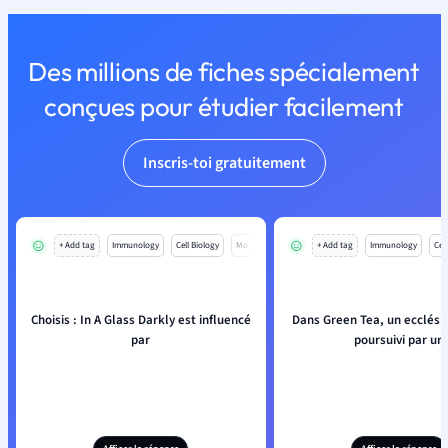
Des millions de fiches spécialement
conçues pour étudier facilement
Inscris-toi gratuitement
+ Add tag
Immunology
Cell Biology
Mo
+ Add tag
Immunology
Cell
Choisis : In A Glass Darkly est influencé
Dans Green Tea, un ecclésia
par
poursuivi par un