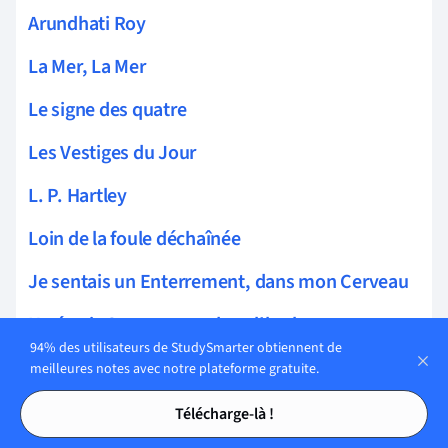
Arundhati Roy
La Mer, La Mer
Le signe des quatre
Les Vestiges du Jour
L. P. Hartley
Loin de la foule déchaînée
Je sentais un Enterrement, dans mon Cerveau
Un étroit Compagnon dans l'herbe
94% des utilisateurs de StudySmarter obtiennent de
La route de la famine par Eavan Boland
meilleures notes avec notre plateforme gratuite.
Tables des matières
Tables des matières
Douze ans d'esclavage
Télécharge-là !