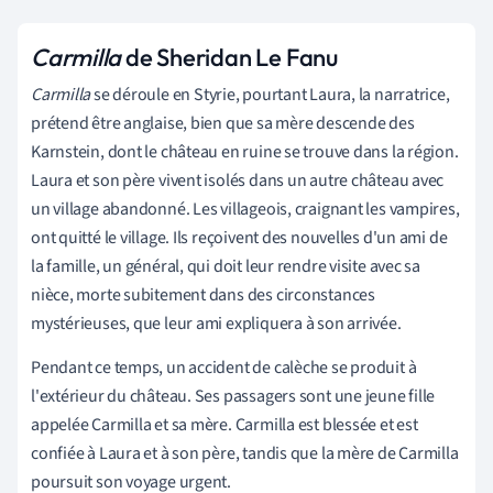
Carmilla
de Sheridan Le Fanu
Carmilla
se déroule en Styrie, pourtant Laura, la narratrice,
prétend être anglaise, bien que sa mère descende des
Karnstein, dont le château en ruine se trouve dans la région.
Laura et son père vivent isolés dans un autre château avec
un village abandonné. Les villageois, craignant les vampires,
ont quitté le village. Ils reçoivent des nouvelles d'un ami de
la famille, un général, qui doit leur rendre visite avec sa
nièce, morte subitement dans des circonstances
mystérieuses, que leur ami expliquera à son arrivée.
Pendant ce temps, un accident de calèche se produit à
l'extérieur du château. Ses passagers sont une jeune fille
appelée Carmilla et sa mère. Carmilla est blessée et est
confiée à Laura et à son père, tandis que la mère de Carmilla
poursuit son voyage urgent.