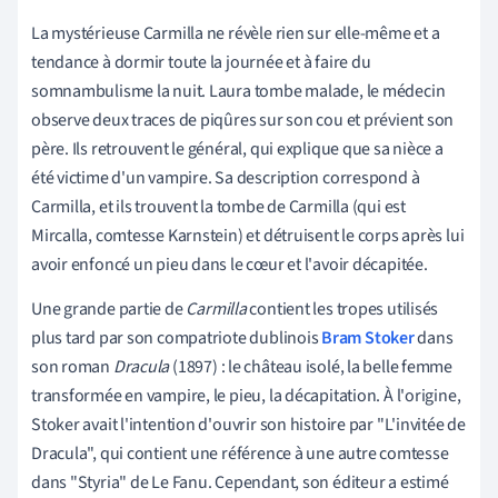
La mystérieuse Carmilla ne révèle rien sur elle-même et a
tendance à dormir toute la journée et à faire du
somnambulisme la nuit. Laura tombe malade, le médecin
observe deux traces de piqûres sur son cou et prévient son
père. Ils retrouvent le général, qui explique que sa nièce a
été victime d'un vampire. Sa description correspond à
Carmilla, et ils trouvent la tombe de Carmilla (qui est
Mircalla, comtesse Karnstein) et détruisent le corps après lui
avoir enfoncé un pieu dans le cœur et l'avoir décapitée.
Une grande partie de
Carmilla
contient les tropes utilisés
plus tard par son compatriote dublinois
Bram Stoker
dans
son roman
Dracula
(1897) : le château isolé, la belle femme
transformée en vampire, le pieu, la décapitation. À l'origine,
Stoker avait l'intention d'ouvrir son histoire par "L'invitée de
Dracula", qui contient une référence à une autre comtesse
dans "Styria" de Le Fanu. Cependant, son éditeur a estimé