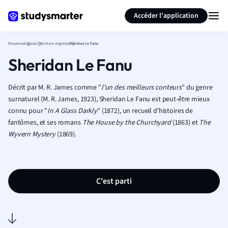
Générer des flashcards
Résumer la page
Accéder l'application
Resumes
Anglais
Littérature anglaise
Sheridan Le Fanu
Sheridan Le Fanu
Décrit par M. R. James comme
"
l'un des meilleurs conteurs
" du genre
surnaturel (M. R. James, 1923), Sheridan Le Fanu est peut-être mieux
connu pour "
In A Glass Darkly
"
(1872), un recueil d'histoires de
fantômes, et ses romans
The House by the Churchyard
(1863) et
The
Wyvern Mystery
(1869)
.
C'est parti