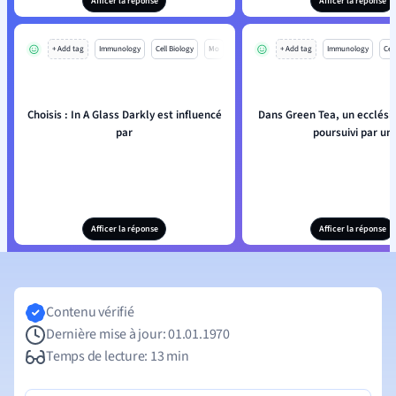
Afficer la réponse
Afficer la réponse
+ Add tag
Immunology
Cell Biology
Mo
+ Add tag
Immunology
Cell
Choisis : In A Glass Darkly est influencé
Dans Green Tea, un ecclésia
par
poursuivi par un
Afficer la réponse
Afficer la réponse
Contenu vérifié
Dernière mise à jour: 01.01.1970
Temps de lecture: 13 min