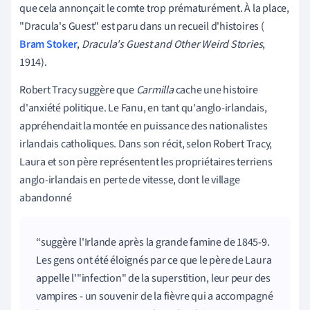
que cela annonçait le comte trop prématurément. À la place,
"Dracula's Guest
"
est paru dans un recueil d'histoires (
Bram Stoker
,
Dracula
'
s Guest and Other Weird Stories
,
1914).
Robert Tracy suggère que
Carmilla
cache une histoire
d'anxiété politique. Le Fanu, en tant qu'anglo-irlandais,
appréhendait la montée en puissance des nationalistes
irlandais catholiques. Dans son récit, selon Robert Tracy,
Laura et son père représentent les propriétaires terriens
anglo-irlandais en perte de vitesse, dont le village
abandonné
suggère l'Irlande après la grande famine de
1845-9
.
Les gens ont été éloignés par ce que le père de Laura
appelle l'"infection" de la superstition, leur peur des
vampires
-
un souvenir de la fièvre qui a accompagné