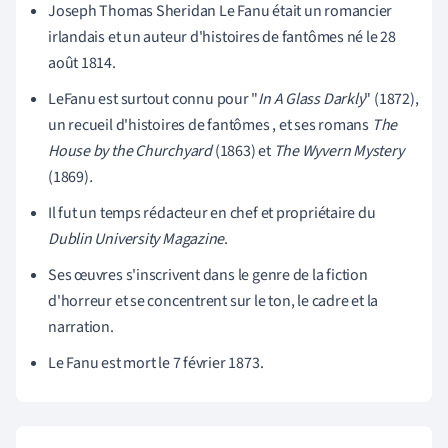
Joseph Thomas Sheridan Le Fanu était un romancier
irlandais et un auteur d'histoires de fantômes né le 28
août 1814.
Le
Fanu est surtout connu pour "
In A Glass Darkly
"
(1872),
un recueil d'
histoires de fantômes
, et ses romans
The
House by the Churchyard
(1863) et
The Wyvern Mystery
(1869)
.
Il fut un temps rédacteur en chef et propriétaire du
Dublin University Magazine
.
Ses œuvres s'inscrivent dans le genre de la fiction
d'horreur et se concentrent sur le ton, le cadre et la
narration.
Le Fanu est mort le 7 février 1873.