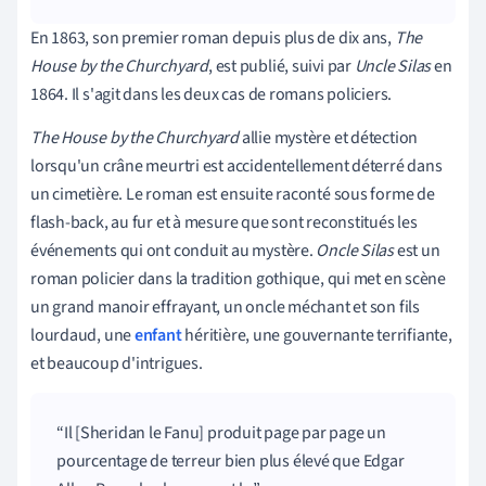
En 1863, son premier roman depuis plus de dix ans,
The
House by the Churchyard
, est publié, suivi par
Uncle Silas
en
1864. Il s'agit dans les deux cas de romans policiers.
The House by the Churchyard
allie mystère et détection
lorsqu'un crâne meurtri est accidentellement déterré dans
un cimetière. Le roman est ensuite raconté sous forme de
flash-back, au fur et à mesure que sont reconstitués les
événements qui ont conduit au mystère.
Oncle Silas
est un
roman policier dans la tradition gothique, qui met en scène
un grand manoir effrayant, un oncle méchant et son fils
lourdaud, une
enfant
héritière, une gouvernante terrifiante,
et beaucoup d'intrigues.
Il [Sheridan le Fanu] produit page par page un
pourcentage de terreur bien plus élevé que Edgar