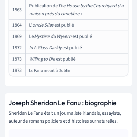
Publication de
The House by the Churchyard (La
1863
maison près du cimetière
)
1864
L'
oncle Silas
est publié
1869
Le
Mystère du Wyvern
est publié
1872
In A Glass Darkly
est publié
1873
Willing to Die
est publié
1873
Le Fanu meurt à Dublin
Joseph Sheridan Le Fanu : biographie
Sheridan Le Fanu était un journaliste irlandais, essayiste,
auteur de romans policiers et d'histoires surnaturelles.