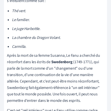
s'intitulent comme suit :
Thé vert.
Le familier.
Le juge Harbottle.
La chambre du Dragon Volant.
Carmilla.
Après la mort de sa femme Susanna, Le Fanu a cherché du
réconfort dans les écrits de
Swedenborg
(
1749-1771
), qui
parle de la mort comme d'un "changement" ou d'une
transition, d'une continuation de la vie d'une manière
altérée. Cependant, et c'est peut-être moins réconfortant,
Swedenborg fait également référence à "un œil intérieur"
que tout le monde possède. Une fois ouvert, il peut nous
permettre d'entrer dans le monde des esprits.
C'est cet "œil intérieur" que Le Fanu utilise comme cadre