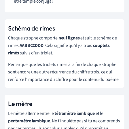
et le temple conjugal.
Schéma de rimes
Chaque strophe comporte
neuf lignes
et suit le schéma de
rimes
AABBCCDDD
. Cela signifie qu'il y a trois
couplets
rimés
suivis d'un triolet.
Remarque que les triolets rimés à la fin de chaque strophe
sont encore une autre récurrence du chiffre trois, ce qui
renforce l'importance du chiffre pour le contenu du poème.
Le mètre
Le mètre alterne entre le
tétramètre iambique
et le
pentamètre iambique
. Ne t'inquiète pas si tu ne comprends
pas ces termes, ils sont plus simples qu'il n'y paraît au