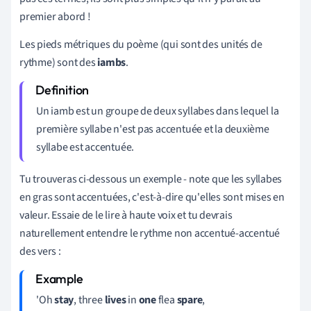
premier abord !
Les pieds métriques du poème (qui sont des unités de
rythme) sont des
iambs
.
Un iamb est un groupe de deux syllabes dans lequel la
première syllabe n'est pas accentuée et la deuxième
syllabe est accentuée.
Tu trouveras ci-dessous un exemple - note que les syllabes
en gras sont accentuées, c'est-à-dire qu'elles sont mises en
valeur. Essaie de le lire à haute voix et tu devrais
naturellement entendre le rythme non accentué-accentué
des vers :
'Oh
stay
, three
lives
in
one
flea
spare
,