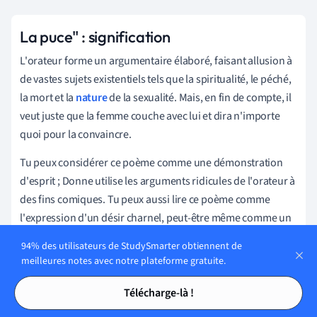
La puce" : signification
L'orateur forme un argumentaire élaboré, faisant allusion à
de vastes sujets existentiels tels que la spiritualité, le péché,
la mort et la
nature
de la sexualité. Mais, en fin de compte, il
veut juste que la femme couche avec lui et dira n'importe
quoi pour la convaincre.
Tu peux considérer ce poème comme une démonstration
d'esprit ; Donne utilise les arguments ridicules de l'orateur à
des fins comiques. Tu peux aussi lire ce poème comme
l'expression d'un désir charnel, peut-être même comme un
commentaire sur la façon dont nous habillons nos bas
94% des utilisateurs de StudySmarter obtiennent de
instincts "pécheurs" (comme la sexualité) d'une
meilleures notes avec notre plateforme gratuite.
signification religieuse afin de les justifier ou de les
Tables des matières
Tables des matières
rationaliser.
Télécharge-là !