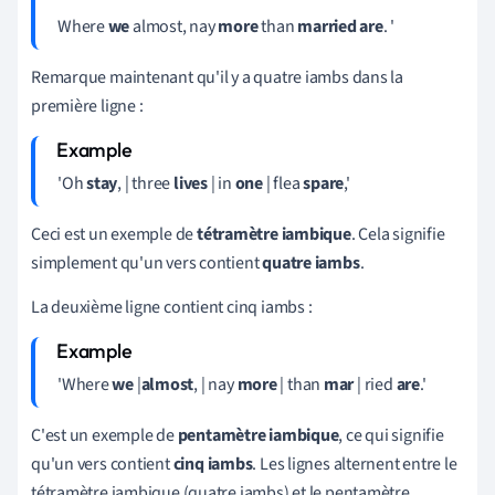
Where
we
almost, nay
more
than
married
are
. '
Remarque maintenant qu'il y a quatre iambs dans la
première ligne :
'Oh
stay
, | three
lives
|
in
one
| flea
spare
,'
Ceci est un exemple de
tétramètre iambique
. Cela signifie
simplement qu'un vers contient
quatre iambs
.
La deuxième ligne contient cinq iambs :
'Where
we
|
almost
, | nay
more
| than
mar
| ried
are
.'
C'est un exemple de
pentamètre iambique
, ce qui signifie
qu'un vers contient
cinq iambs
. Les lignes alternent entre le
tétramètre iambique (quatre iambs) et le pentamètre