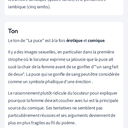
iambique (cinq iambs).
Ton
Le ton de "La puce" est à la fois
érotique
et
comique
.
Il y a des images sexuelles, en particulier dans la première
strophe où le locuteur exprime sa jalousie que la puce ait
sucé la chair de la femme avant de se gonfler d'"un sang fait
de deux". La puce qui se gonfle de sang peut être considérée
comme
un symbole phallique d'une érection
.
Le raisonnement plutôt ridicule du locuteur pour expliquer
pourquoi la femme devrait coucher avec lui est la principale
source du comique. Ses tentatives ne semblent pas
particulièrement réussies et ses arguments deviennent de
plus en plus fragiles au fil du poème.