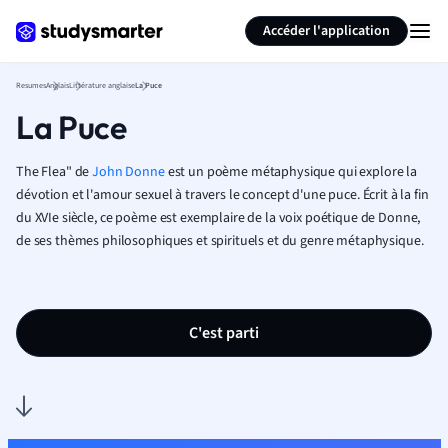
Générer des flashcards
Résumer la page
Accéder l'application
Resumes
Anglais
Littérature anglaise
La Puce
La Puce
The Flea" de
John Donne
est un poème métaphysique qui explore la
dévotion et l'amour sexuel à travers le concept d'une puce. Écrit à la fin
du XVIe siècle, ce poème est exemplaire de la voix poétique de Donne,
de ses thèmes philosophiques et spirituels et du genre métaphysique.
C'est parti