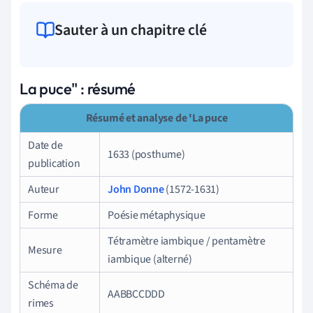
Sauter à un chapitre clé
La puce" : résumé
Résumé et analyse de 'La puce
Date de
1633 (posthume)
publication
Auteur
John Donne
(1572-1631)
Forme
Poésie métaphysique
Tétramètre iambique / pentamètre
Mesure
iambique (alterné)
Schéma de
AABBCCDDD
rimes