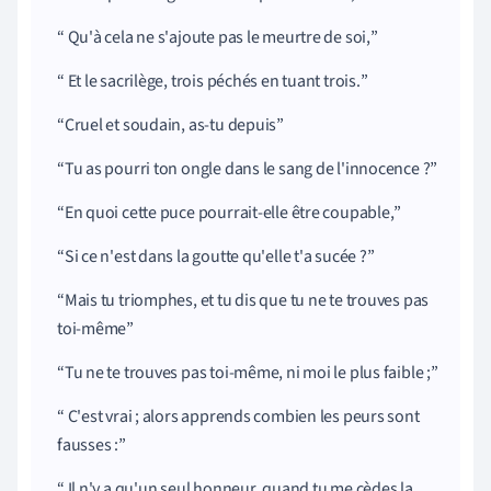
Qu'à cela ne s'ajoute pas le meurtre de soi,
Et le sacrilège, trois péchés en tuant trois.
Cruel et soudain, as-tu depuis
Tu as pourri ton ongle dans le sang de l'innocence ?
En quoi cette puce pourrait-elle être coupable,
Si ce n'est dans la goutte qu'elle t'a sucée ?
Mais tu triomphes, et tu dis que tu ne te trouves pas
toi-même
Tu ne te trouves pas toi-même, ni moi le plus faible ;
C'est vrai ; alors apprends combien les peurs sont
fausses :
Il n'y a qu'un seul honneur, quand tu me cèdes la