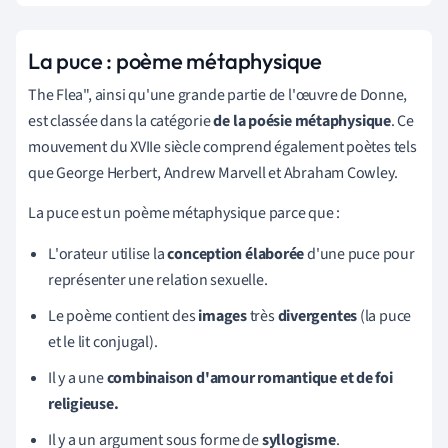
La puce : poème métaphysique
The Flea", ainsi qu'une grande partie de l'œuvre de Donne,
est classée dans la catégorie
de la poésie métaphysique
. Ce
mouvement du XVIIe siècle comprend également
poètes
tels
que
George Herbert, Andrew Marvell et Abraham Cowley.
La puce est un poème métaphysique parce que :
L'orateur utilise la
conception élaborée
d'une puce pour
représenter une relation sexuelle.
Le poème contient des
images
très
divergentes
(la puce
et le lit conjugal).
Il y a une
combinaison d'amour romantique et de foi
religieuse.
Il y a un argument sous forme de
syllogisme
.