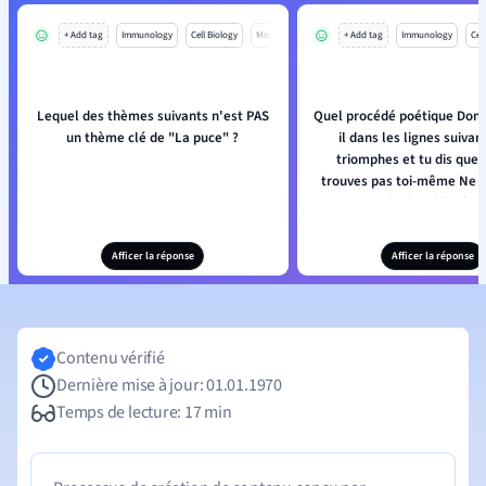
+ Add tag
Immunology
Cell Biology
Mo
+ Add tag
Immunology
Cell
Lequel des thèmes suivants n'est PAS
Quel procédé poétique Donne
un thème clé de "La puce" ?
il dans les lignes suivan
triomphes et tu dis que 
trouves pas toi-même Ne trouve pas
ton moi, ni moi le plus 
maintenant ;
Afficer la réponse
Afficer la réponse
Contenu vérifié
Dernière mise à jour: 01.01.1970
Temps de lecture: 17 min