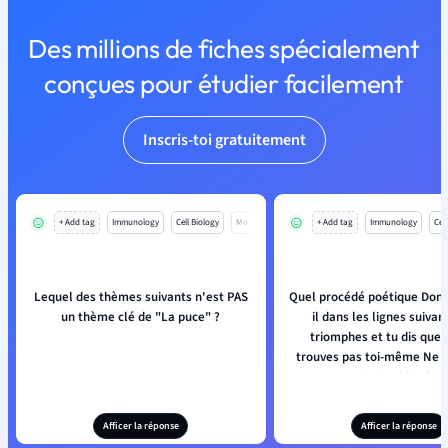
Des millions de fiches spécialement
conçues pour étudier facilement
Inscris-toi gratuitement
+ Add tag
Immunology
Cell Biology
Mo
+ Add tag
Immunology
Cell
Lequel des thèmes suivants n'est PAS
Quel procédé poétique Donne
un thème clé de "La puce" ?
il dans les lignes suivan
triomphes et tu dis que 
trouves pas toi-même Ne trouve pas
ton moi, ni moi le plus 
maintenant ;
Afficer la réponse
Afficer la réponse