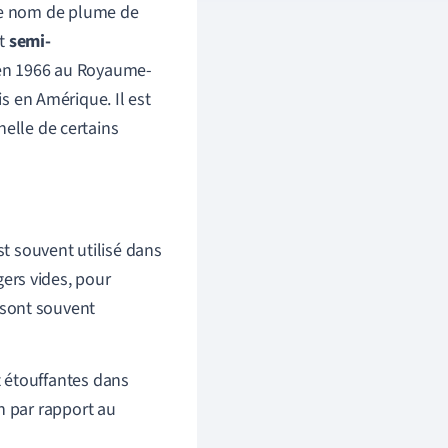
le nom de plume de
st
semi-
 en 1966 au Royaume-
is en Amérique. Il est
nelle de certains
st souvent utilisé dans
égers vides, pour
 sont souvent
 étouffantes dans
n par rapport au