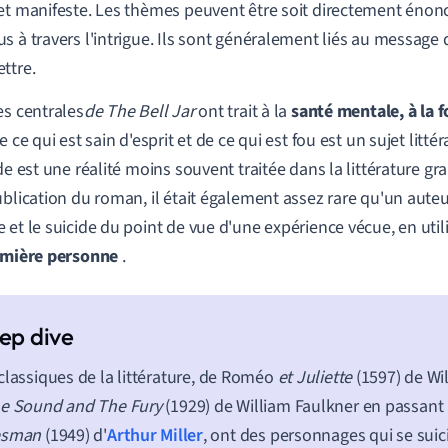
et manifeste. Les thèmes peuvent être soit directement énonc
s à travers l'intrigue. Ils sont généralement liés au message
ttre.
es centrales
de The Bell Jar
ont trait à la
santé mentale, à la fo
e ce qui est sain d'esprit et de ce qui est fou est un sujet litt
ide est une réalité moins souvent traitée dans la littérature gr
ublication du roman, il était également assez rare qu'un auteu
 et le suicide du point de vue d'une expérience vécue, en util
remière personne
.
classiques de la littérature, de Roméo
et Juliette
(1597) de Wi
e Sound and The Fury
(1929) de William Faulkner en passant
esman
(1949) d'
Arthur Miller
, ont des personnages qui se suic