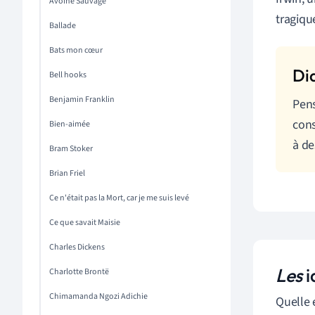
Avoine Sauvage
tragiqu
Ballade
Bats mon cœur
Bell hooks
Benjamin Franklin
Pen
cons
Bien-aimée
à de
Bram Stoker
Brian Friel
Ce n'était pas la Mort, car je me suis levé
Ce que savait Maisie
Charles Dickens
Les
i
Charlotte Brontë
Chimamanda Ngozi Adichie
Quelle 