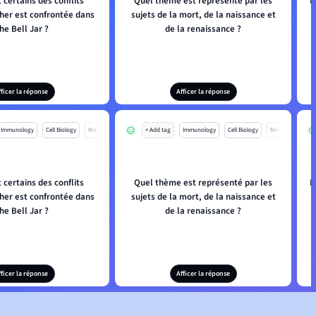
 certains des conflits
Quel thème est représenté par les
E
her est confrontée dans
sujets de la mort, de la naissance et
he Bell Jar ?
de la renaissance ?
fficer la réponse
Afficer la réponse
Immunology
Cell Biology
Mo
+ Add tag
Immunology
Cell Biology
Mo
 certains des conflits
Quel thème est représenté par les
E
her est confrontée dans
sujets de la mort, de la naissance et
he Bell Jar ?
de la renaissance ?
fficer la réponse
Afficer la réponse