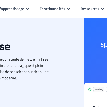
Générer des flashcards
Résumer la page
l'apprentissage
Fonctionnalités
Ressources
sse
s
 qui a tenté de mettre fin à ses
n d'esprit, tragique et plein
rise de conscience sur des sujets
ue moderne.
+ Add tag