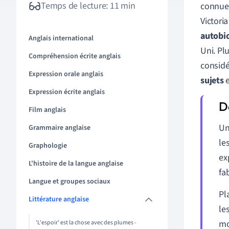
Temps de lecture: 11 min
connue
Victori
autobi
Anglais international
Uni. Pl
Compréhension écrite anglais
consid
Expression orale anglais
sujets
e
Expression écrite anglais
Film anglais
Un
Grammaire anglaise
le
Graphologie
ex
L'histoire de la langue anglaise
fa
Langue et groupes sociaux
Pl
Littérature anglaise
le
mo
'L'espoir' est la chose avec des plumes -