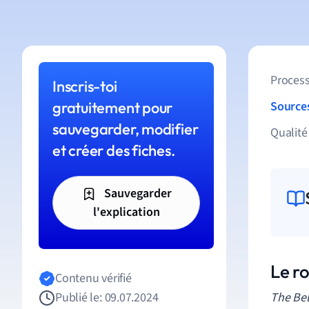
Process
Inscris-toi
gratuitement pour
Source
sauvegarder, modifier
Qualité
et créer des fiches.
Sauvegarder
l'explication
Le r
Contenu vérifié
Publié le: 09.07.2024
The Bel