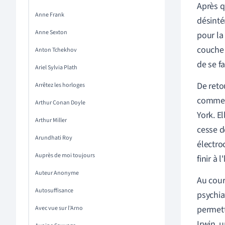
Après q
Anne Frank
désinté
Anne Sexton
pour la 
couche 
Anton Tchekhov
de se fa
Ariel Sylvia Plath
De reto
Arrêtez les horloges
commenc
Arthur Conan Doyle
York. E
Arthur Miller
cesse d
Arundhati Roy
électro
Auprès de moi toujours
finir à 
Auteur Anonyme
Au cour
Autosuffisance
psychia
permett
Avec vue sur l'Arno
Irwin, 