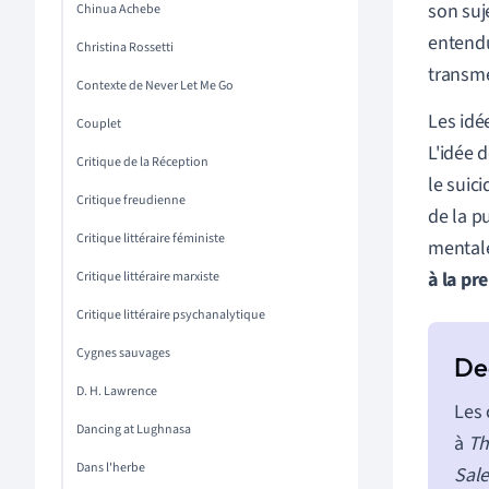
son suj
Chinua Achebe
entendu
Christina Rossetti
transme
Contexte de Never Let Me Go
Les idé
Couplet
L'idée d
Critique de la Réception
le suic
Critique freudienne
de la p
Critique littéraire féministe
mentale
à la p
Critique littéraire marxiste
Critique littéraire psychanalytique
Cygnes sauvages
D. H. Lawrence
Les 
Dancing at Lughnasa
à
Th
Dans l'herbe
Sal