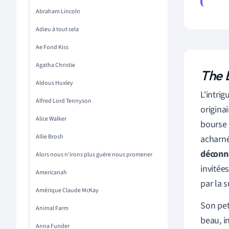
Abraham Lincoln
Adieu à tout cela
Ae Fond Kiss
Agatha Christie
The B
Aldous Huxley
L'intri
Alfred Lord Tennyson
origina
Alice Walker
bourse 
Allie Brosh
acharné
déconn
Alors nous n'irons plus guère nous promener
invitée
Americanah
par la 
Amérique Claude McKay
Son pet
Animal Farm
beau, i
Anna Funder