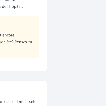
 de l'hôpital.
t encore
société
? Penses-tu
n est ce dont il parle,