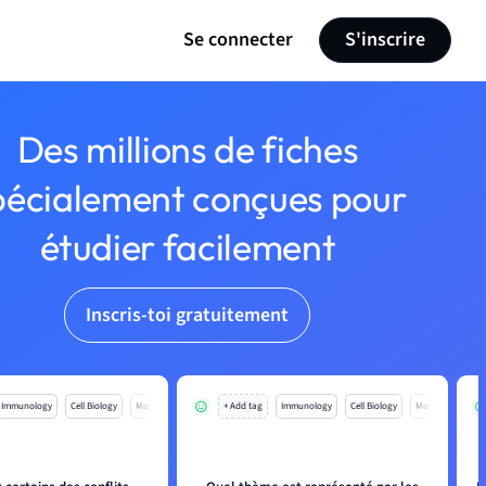
Se connecter
S'inscrire
Des millions de fiches
pécialement conçues pour
étudier facilement
Inscris-toi gratuitement
Immunology
Cell Biology
Mo
+ Add tag
Immunology
Cell Biology
Mo