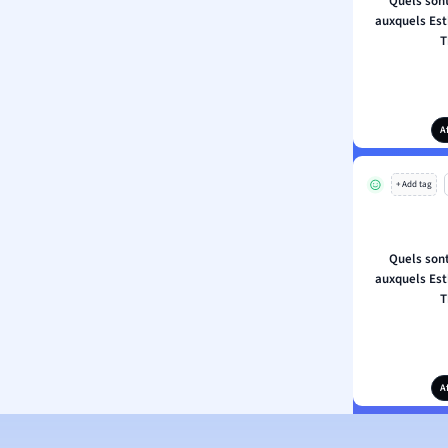
Quels sont
auxquels Est
T
A
+ Add tag
Quels sont
auxquels Est
T
A