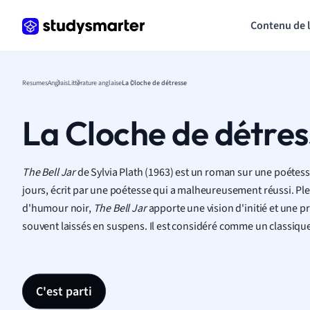
Contenu de 
Resumes
Anglais
Littérature anglaise
La Cloche de détresse
La Cloche de détre
The Bell Jar
de Sylvia Plath (1963) est un roman sur une poétesse
jours, écrit par une poétesse qui a malheureusement réussi. Plei
d'humour noir,
The Bell Jar
apporte une vision d'initié et une p
souvent laissés en suspens. Il est considéré comme un classiq
C'est parti