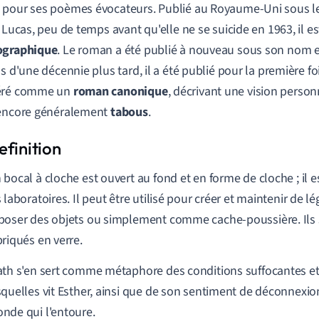
 pour ses poèmes évocateurs. Publié au Royaume-Uni sous 
a Lucas, peu de temps avant qu'elle ne se suicide en 1963, il e
ographique
. Le roman a été publié à nouveau sous son nom
us d'une décennie plus tard, il a été publié pour la première fo
éré comme un
roman canonique
, décrivant une vision person
ncore généralement
tabous
.
 bocal à cloche est ouvert au fond et en forme de cloche ; il e
s laboratoires. Il peut être utilisé pour créer et maintenir de l
poser des objets ou simplement comme cache-poussière. Ils
briqués en verre.
ath s'en sert comme métaphore des conditions suffocantes et
squelles vit Esther, ainsi que de son sentiment de déconnexio
nde qui l'entoure.