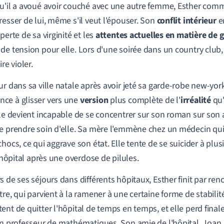
u'il a avoué avoir couché avec une autre femme, Esther com
resser de lui, même s'il veut l'épouser. Son
conflit intérieur
e
perte de sa virginité et les
attentes actuelles en matière de 
de tension pour elle. Lors d'une soirée dans un country club, 
ire violer.
ur dans sa ville natale après avoir jeté sa garde-robe new-york
e à glisser vers une
version
plus complète de l'
irréalité
qu'
lle devient incapable de se concentrer sur son roman sur son al
e prendre soin d'elle. Sa mère l'emmène chez un médecin qui 
chocs, ce qui aggrave son état. Elle tente de se suicider à plus
l'hôpital après une overdose de pilules.
s de ses séjours dans différents hôpitaux, Esther finit par ren
tre, qui parvient à la ramener à une certaine forme de stabilité
ent de quitter l'hôpital de temps en temps, et elle perd final
un professeur de mathématiques. Son amie de l'hôpital, Joan, 