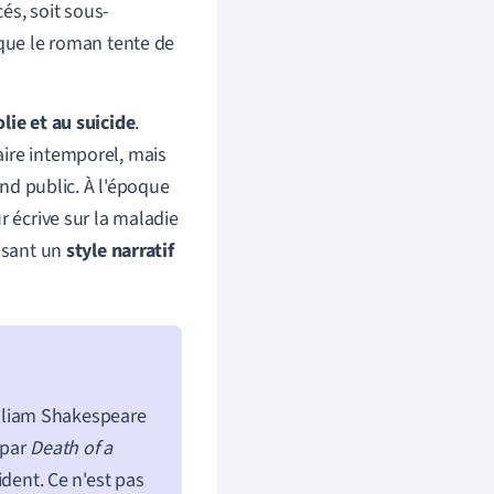
és, soit sous-
 que le roman tente de
lie et au suicide
.
éraire intemporel, mais
and public. À l'époque
r écrive sur la maladie
isant un
style narratif
lliam Shakespeare
 par
Death of a
ident. Ce n'est pas