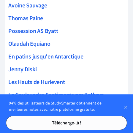
Avoine Sauvage
Thomas Paine
Possession AS Byatt
Olaudah Equiano
En patins jusqu'en Antarctique
Jenny Diski
Les Hauts de Hurlevent
La Couleur des Sentiments par Kathryn
94% des utilisateurs de StudySmarter obtiennent de
Stockett
meilleures notes avec notre plateforme gratuite.
Pour mon amant, retournant à sa femme
Tables des matières
Tables des matières
Télécharge-là !
Charlotte Brontë