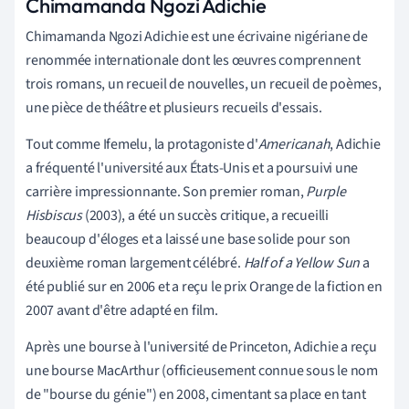
Chimamanda Ngozi Adichie
Chimamanda Ngozi Adichie est une écrivaine nigériane de
renommée internationale dont les œuvres comprennent
trois romans, un recueil de nouvelles, un recueil de poèmes,
une pièce de théâtre et plusieurs recueils d'essais.
Tout comme Ifemelu, la protagoniste d'
Americanah
, Adichie
a fréquenté l'université aux États-Unis et a poursuivi une
carrière impressionnante. Son premier roman,
Purple
Hisbiscus
(2003), a été un succès critique, a recueilli
beaucoup d'éloges et a laissé une base solide pour son
deuxième roman largement célébré.
Half of a Yellow Sun
a
été publié sur
en 2006 et a reçu le prix Orange de la fiction en
2007 avant d'être adapté en film.
Après une bourse à l'université de Princeton, Adichie a reçu
une bourse MacArthur (officieusement connue sous le nom
de "bourse du génie") en 2008, cimentant sa place en tant