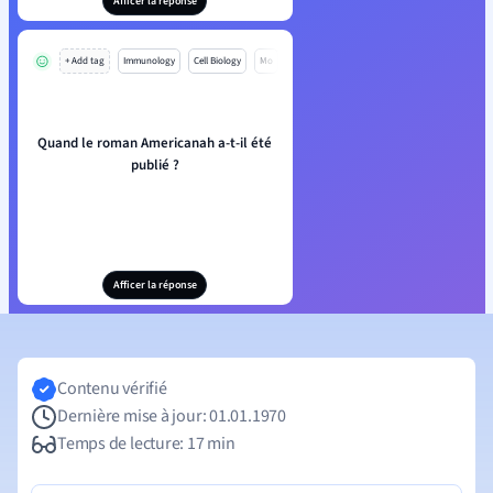
Afficer la réponse
+ Add tag
Immunology
Cell Biology
Mo
Quand le roman Americanah a-t-il été
publié ?
Afficer la réponse
Contenu vérifié
Dernière mise à jour: 01.01.1970
Temps de lecture: 17 min