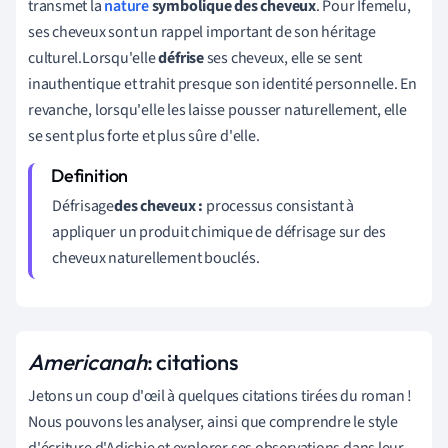
transmet la
nature
symbolique des cheveux
. Pour Ifemelu,
ses cheveux sont un rappel important de son héritage
culturel.
Lorsqu'elle
défrise
ses
cheveux, elle se sent
inauthentique et trahit presque son identité personnelle. En
revanche, lorsqu'elle les laisse pousser naturellement, elle
se sent
plus forte et plus sûre d'
elle.
Défrisage
des cheveux :
processus consistant à
appliquer un produit chimique de défrisage sur des
cheveux naturellement bouclés
.
Americanah
: citations
Jetons un coup d'œil à quelques citations tirées du roman !
Nous pouvons les analyser, ainsi que comprendre le style
d'écriture d'Adichie et explorer ses observations dans leur