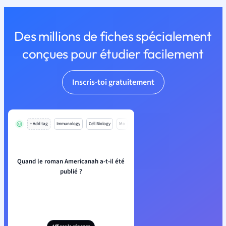
Des millions de fiches spécialement
conçues pour étudier facilement
Inscris-toi gratuitement
+ Add tag
Immunology
Cell Biology
Mo
Quand le roman Americanah a-t-il été
publié ?