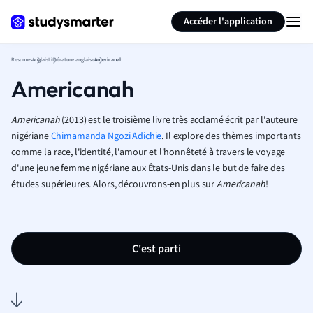
Générer des flashcards
Résumer la page
Accéder l'application
Resumes
Anglais
Littérature anglaise
Americanah
Americanah
Americanah
(2013) est le troisième livre très acclamé écrit par l'auteure
nigériane
Chimamanda Ngozi Adichie
. Il explore des thèmes importants
comme la race, l'identité, l'amour et l'honnêteté à travers le voyage
d'une jeune femme nigériane aux États-Unis dans le but de faire des
études supérieures. Alors, découvrons-en plus sur
Americanah
!
C'est parti