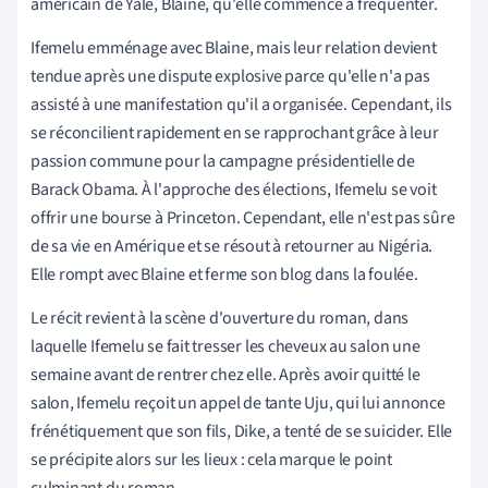
américain de Yale, Blaine, qu'elle commence à fréquenter.
Ifemelu emménage avec Blaine, mais leur relation devient
tendue après une dispute explosive parce qu'elle n'a pas
assisté à une manifestation qu'il a organisée. Cependant, ils
se réconcilient rapidement en se rapprochant grâce à leur
passion commune pour la campagne présidentielle de
Barack Obama. À l'approche des élections, Ifemelu se voit
offrir une bourse à Princeton. Cependant, elle n'est pas sûre
de sa vie en Amérique et se résout à retourner au Nigéria.
Elle rompt avec Blaine et ferme son blog dans la foulée.
Le récit revient à la scène d'ouverture du roman, dans
laquelle Ifemelu se fait tresser les cheveux au salon une
semaine avant de rentrer chez elle. Après avoir quitté le
salon, Ifemelu reçoit un appel de tante Uju, qui lui annonce
frénétiquement que son fils, Dike, a tenté de se suicider. Elle
se précipite alors sur les lieux : cela marque le point
culminant du roman.