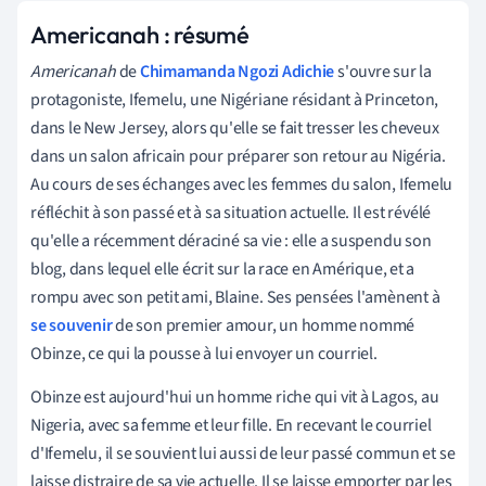
Americanah : résumé
Americanah
de
Chimamanda Ngozi Adichie
s'ouvre sur la
protagoniste, Ifemelu, une Nigériane résidant à Princeton,
dans le New Jersey, alors qu'elle se fait tresser les cheveux
dans un salon africain pour préparer son retour au Nigéria.
Au cours de ses échanges avec les femmes du salon, Ifemelu
réfléchit à son passé et à sa situation actuelle. Il est révélé
qu'elle a récemment déraciné sa vie : elle a suspendu son
blog, dans lequel elle écrit sur la race en Amérique, et a
rompu avec son petit ami, Blaine. Ses pensées l'amènent à
se souvenir
de son premier amour, un homme nommé
Obinze, ce qui la pousse à lui envoyer un courriel.
Obinze est aujourd'hui un homme riche qui vit à Lagos, au
Nigeria, avec sa femme et leur fille. En recevant le courriel
d'Ifemelu, il se souvient lui aussi de leur passé commun et se
laisse distraire de sa vie actuelle. Il se laisse emporter par les