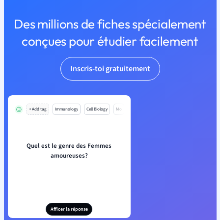
Des millions de fiches spécialement
conçues pour étudier facilement
Inscris-toi gratuitement
+ Add tag
Immunology
Cell Biology
Mo
Quel est le genre des Femmes
amoureuses?
Afficer la réponse