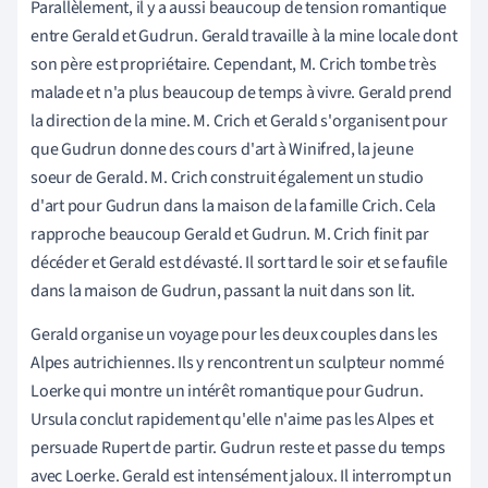
Parallèlement, il y a aussi beaucoup de tension romantique
entre Gerald et Gudrun. Gerald travaille à la mine locale dont
son père est propriétaire. Cependant, M. Crich tombe très
malade et n'a plus beaucoup de temps à vivre. Gerald prend
la direction de la mine. M. Crich et Gerald s'organisent pour
que Gudrun donne des cours d'art à Winifred, la jeune
soeur de Gerald. M. Crich construit également un studio
d'art pour Gudrun dans la maison de la famille Crich. Cela
rapproche beaucoup Gerald et Gudrun. M. Crich finit par
décéder et Gerald est dévasté. Il sort tard le soir et se faufile
dans la maison de Gudrun, passant la nuit dans son lit.
Gerald organise un voyage pour les deux couples dans les
Alpes autrichiennes. Ils y rencontrent un sculpteur nommé
Loerke qui montre un intérêt romantique pour Gudrun.
Ursula conclut rapidement qu'elle n'aime pas les Alpes et
persuade Rupert de partir. Gudrun reste et passe du temps
avec Loerke. Gerald est intensément jaloux. Il interrompt un