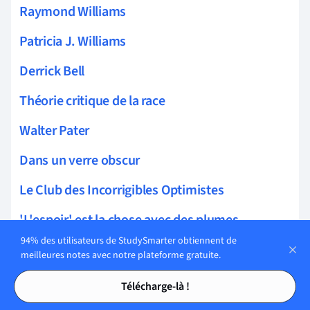
Raymond Williams
Patricia J. Williams
Derrick Bell
Théorie critique de la race
Walter Pater
Dans un verre obscur
Le Club des Incorrigibles Optimistes
'L'espoir' est la chose avec des plumes -
94% des utilisateurs de StudySmarter obtiennent de
Théorie littéraire postmoderne
meilleures notes avec notre plateforme gratuite.
Tables des matières
Tables des matières
Sheridan Le Fanu
Télécharge-là !
Simon Armitage