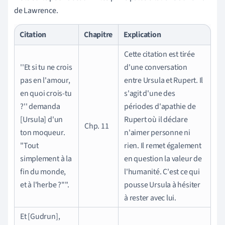
de Lawrence.
Citation
Chapitre
Explication
Cette citation est tirée
''Et si tu ne crois
d'une conversation
pas en l'amour,
entre Ursula et Rupert. Il
en quoi crois-tu
s'agit d'une des
?'' demanda
périodes d'apathie de
[Ursula] d'un
Rupert où il déclare
Chp. 11
ton moqueur.
n'aimer personne ni
"Tout
rien. Il remet également
simplement à la
en question la valeur de
fin du monde,
l'humanité. C'est ce qui
et à l'herbe ?"''.
pousse Ursula à hésiter
à rester avec lui.
Et [Gudrun],