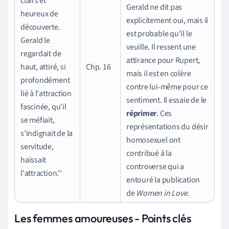
clairs et
Gerald ne dit pas
heureux de
explicitement oui, mais il
découverte.
est probable qu'il le
Gerald le
veuille. Il ressent une
regardait de
attirance pour Rupert,
haut, attiré, si
Chp. 16
mais il est en colère
profondément
contre lui-même pour ce
lié à l'attraction
sentiment. Il essaie de le
fascinée, qu'il
réprimer
. Ces
se méfiait,
représentations du désir
s'indignait de la
homosexuel ont
servitude,
contribué à la
haïssait
controverse qui a
l'attraction.''
entouré la publication
de
Women in Love
.
Les femmes amoureuses - Points clés