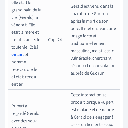
elle était le
Gerald est venu dans la
grand bain de la
chambre de Gudrun
vie, [Gerald] la
après la mort de son
vénérait. Elle
père. Il met en avant une
était la mère et
image forte et
la substance de
Chp. 24
traditionnellement
toute vie. Et lui,
masculine, mais il est ici
enfant
et
vulnérable, cherchant
homme,
réconfort et consolation
recevait d'elle
auprès de Gudrun.
et était rendu
entier.'
Cette interaction se
produit lorsque Rupert
Rupert a
est malade et demande
regardé Gerald
à Gerald de s'engager à
avec des yeux
créer un lien entre eux.