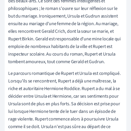
des beaux-arts. Ce sont des femmes intelligentes et
philosophiques ; le roman s'ouvre sur leur réflexion sur le
but du mariage. Ironiquement, Ursula et Gudrun assistent
ensuite au mariage d'une femme de la région. Au mariage,
elles rencontrent Gerald Crich, dont la sœur se marie, et
Rupert Birkin. Gerald est responsable d'une mine locale qui
emploie de nombreux habitants de la ville et Rupert est
inspecteur scolaire. Au cours du roman, Rupert et Ursula
tombent amoureux, tout comme Gerald et Gudrun.
Le parcours romantique de Rupert et Ursula est compliqué.
Lorsqu'ils se rencontrent, Rupert a déjà une maîtresse, la
riche et autoritaire Hermione Roddice. Rupert a du mal à se
décider entre Ursula et Hermione, car ses sentiments pour
Ursula sont de plus en plus forts. Sa décision est prise pour
lui lorsque Hermione tente de le tuer dans un épisode de
rage violente. Rupert commence alors à poursuivre Ursula
comme il se doit. Ursula n'est pas sûre au départ de ce