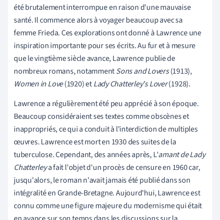
été brutalement interrompue en raison d'une mauvaise
santé. Il commence alors à voyager beaucoup avec sa
femme Frieda. Ces explorations ont donné à Lawrence une
inspiration importante pour ses écrits. Au fur et à mesure
que le vingtième siècle avance, Lawrence publie de
nombreux romans, notamment
Sons and Lovers
(1913),
Women in Love
(1920) et
Lady Chatterley's Lover
(1928).
Lawrence a régulièrement été peu apprécié à son époque.
Beaucoup considéraient ses textes comme obscènes et
inappropriés, ce qui a conduit à l'interdiction de multiples
œuvres. Lawrence est mort en 1930 des suites de la
tuberculose. Cependant, des années après, L'
amant de Lady
Chatterley
a fait l'objet d'un procès de censure en 1960 car,
jusqu'alors, le roman n'avait jamais été publié dans son
intégralité en Grande-Bretagne. Aujourd'hui, Lawrence est
connu comme une figure majeure du modernisme qui était
en avance sur son temps dans les discussions sur la