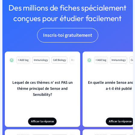
Des millions de fiches spécialement
conçues pour étudier facilement
Inscris-toi gratuitement
+ Add tag
Immunology
Cell Biology
Mo
+ Add tag
Immunology
Cell
Lequel de ces thèmes n' est PAS un
En quelle année Sense and S
thème principal de Sense and
a-t-il été publié ?
Sensibility?
Afficer la réponse
Afficer la réponse