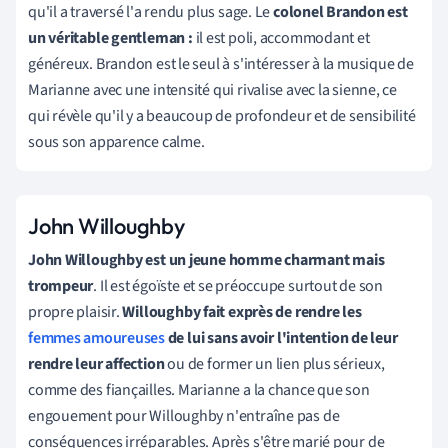
qu'il a traversé l'a rendu plus sage. Le
colonel Brandon est
un véritable gentleman :
il est poli, accommodant et
généreux. Brandon est le seul à s'intéresser à la musique de
Marianne avec une intensité qui rivalise avec la sienne, ce
qui révèle qu'il y a beaucoup de profondeur et de sensibilité
sous son apparence calme.
John Willoughby
John Willoughby est un jeune homme charmant mais
trompeur
. Il est égoïste et se préoccupe surtout de son
propre plaisir.
Willoughby fait exprès de rendre les
femmes amoureuses
de lui sans avoir l'intention de leur
rendre leur affection
ou de former un lien plus sérieux,
comme des fiançailles. Marianne a la chance que son
engouement pour Willoughby n'entraîne pas de
conséquences irréparables. Après s'être marié pour de