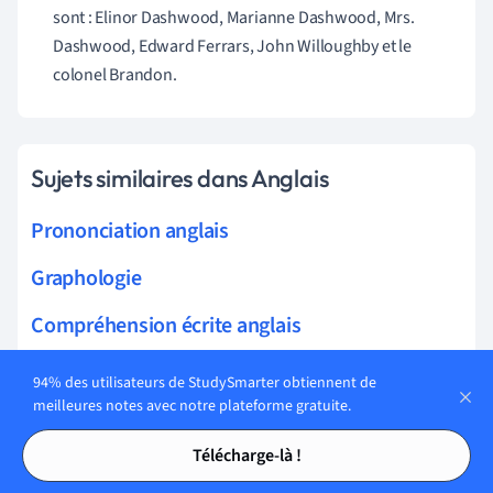
sont : Elinor Dashwood, Marianne Dashwood, Mrs.
Dashwood, Edward Ferrars, John Willoughby et le
colonel Brandon.
Sujets similaires dans Anglais
Prononciation anglais
Graphologie
Compréhension écrite anglais
Expression orale anglais
94% des utilisateurs de StudySmarter obtiennent de
meilleures notes avec notre plateforme gratuite.
Monde anglophone
Tables des matières
Tables des matières
Télécharge-là !
compréhension orale anglais