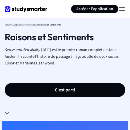
Générer des flashcards
Résumer la page
Accéder l'application
Resumes
Anglais
Littérature anglaise
Raisons et Sentiments
Raisons et Sentiments
Sense and Sensibility
(1811) est le premier roman complet de Jane
Austen. Il raconte l'histoire du passage à l'âge adulte de deux sœurs :
Elinor et Marianne Dashwood.
C'est parti