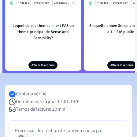
+ Add tag
Immunology
Cell Biology
Mo
+ Add tag
Immunology
Cell
Lequel de ces thèmes n' est PAS un
En quelle année Sense and S
thème principal de Sense and
a-t-il été publié ?
Sensibility?
Afficer la réponse
Afficer la réponse
Contenu vérifié
Dernière mise à jour: 01.01.1970
Temps de lecture: 18 min
Processus de création de contenu conçu par