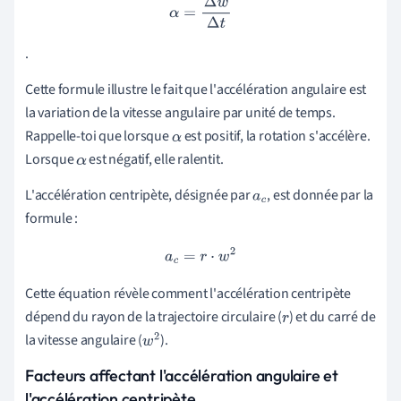
α
=
Δ
w
Δ
t
.
Cette formule illustre le fait que l'accélération angulaire est
la variation de la vitesse angulaire par unité de temps.
Rappelle-toi que lorsque
est positif, la rotation s'accélère.
α
Lorsque
est négatif, elle ralentit.
α
L'accélération centripète, désignée par
, est donnée par la
a
c
formule :
a
c
=
r
⋅
w
2
Cette équation révèle comment l'accélération centripète
dépend du rayon de la trajectoire circulaire (
) et du carré de
r
la vitesse angulaire (
).
w
2
Facteurs affectant l'accélération angulaire et
l'accélération centripète