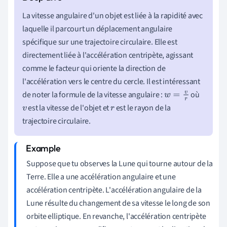
La vitesse angulaire d'un objet est liée à la rapidité avec
laquelle il parcourt un déplacement angulaire
spécifique sur une trajectoire circulaire. Elle est
directement liée à l'accélération centripète, agissant
comme le facteur qui oriente la direction de
l'accélération vers le centre du cercle. Il est intéressant
de noter la formule de la vitesse angulaire :
où
w
=
v
r
est la vitesse de l'objet et
est le rayon de la
v
r
trajectoire circulaire.
Suppose que tu observes la Lune qui tourne autour de la
Terre. Elle a une accélération angulaire et une
accélération centripète. L'accélération angulaire de la
Lune résulte du changement de sa vitesse le long de son
orbite elliptique. En revanche, l'accélération centripète