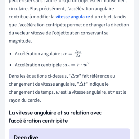
peut exister sans l'autre lorsqu'un objet est en mouvement
circulaire. Plus précisément, l'accélération angulaire
contribue à modifier la
vitesse angulaire
d'un objet, tandis
que l'accélération centripète permet de changer la direction
du vecteur vitesse de l'objet tout en conservant sa
magnitude.
Accélération angulaire :
α
=
Δ
w
Δ
t
Accélération centripète :
a
c
=
r
⋅
w
2
Dans les équations ci-dessus, "
" fait référence au
Δ
w
changement de vitesse angulaire, "
" indique le
Δ
t
changement de temps,
est la vitesse angulaire, et
est le
w
r
rayon du cercle.
La vitesse angulaire et sa relation avec
l'accélération centripète