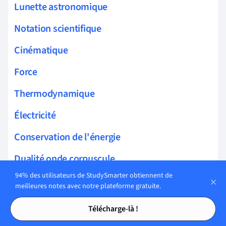
Lunette astronomique
Notation scientifique
Cinématique
Force
Thermodynamique
Électricité
Conservation de l'énergie
Dualité onde corpuscule
94% des utilisateurs de StudySmarter obtiennent de
Mouvement dans un champ uniforme
meilleures notes avec notre plateforme gratuite.
Tables des matières
Tables des matières
Gaz parfait
Télécharge-là !
Premier principe de la thermodynamique