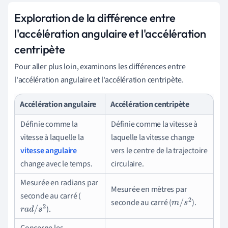
Exploration de la différence entre
l'accélération angulaire et l'accélération
centripète
Pour aller plus loin, examinons les différences entre
l'accélération angulaire et l'accélération centripète.
Accélération angulaire
Accélération centripète
Définie comme la
Définie comme la vitesse à
vitesse à laquelle la
laquelle la vitesse change
vitesse angulaire
vers le centre de la trajectoire
change avec le temps.
circulaire.
Mesurée en radians par
Mesurée en mètres par
seconde au carré (
seconde au carré (
).
m
/
s
2
).
r
a
d
/
s
2
Concerne les