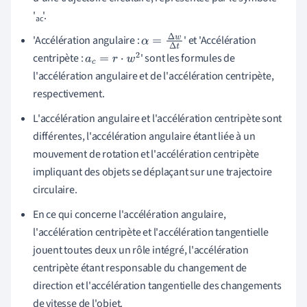
'
'.
ac
'Accélération angulaire :
' et 'Accélération
α
=
Δ
w
Δ
t
centripète :
' sont les formules de
a
c
=
r
⋅
w
2
l'accélération angulaire et de l'accélération centripète,
respectivement.
L'accélération angulaire et l'accélération centripète sont
différentes, l'accélération angulaire étant liée à un
mouvement de rotation et l'accélération centripète
impliquant des objets se déplaçant sur une trajectoire
circulaire.
En ce qui concerne l'accélération angulaire,
l'accélération centripète et l'accélération tangentielle
jouent toutes deux un rôle intégré, l'accélération
centripète étant responsable du changement de
direction et l'accélération tangentielle des changements
de vitesse de l'objet.