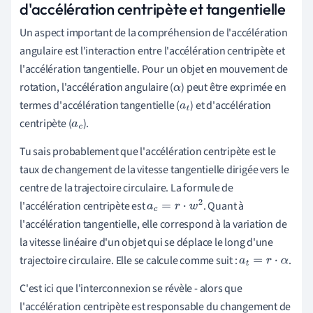
d'accélération centripète et tangentielle
Un aspect important de la compréhension de l'accélération
angulaire est l'interaction entre l'accélération centripète et
l'accélération tangentielle. Pour un objet en mouvement de
rotation, l'accélération angulaire (
) peut être exprimée en
α
termes d'accélération tangentielle (
) et d'accélération
a
t
centripète (
).
a
c
Tu sais probablement que l'accélération centripète est le
taux de changement de la vitesse tangentielle dirigée vers le
centre de la trajectoire circulaire. La formule de
l'accélération centripète est
. Quant à
a
c
=
r
⋅
w
2
l'accélération tangentielle, elle correspond à la variation de
la vitesse linéaire d'un objet qui se déplace le long d'une
trajectoire circulaire. Elle se calcule comme suit :
.
a
t
=
r
⋅
α
C'est ici que l'interconnexion se révèle - alors que
l'accélération centripète est responsable du changement de