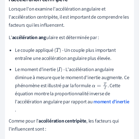
Lorsque l'on examine l'accélération angulaire et
l'accélération centripète, il est important de comprendre les
facteurs qui les influencent.
L'
accélération ang
ulaire est déterminée par :
Le couple appliqué (
) - Un couple plus important
T
entraîne une accélération angulaire plus élevée.
Le moment d'inertie (
) - L'accélération angulaire
I
diminue à mesure que le moment d'inertie augmente. Ce
phénomène est illustré par la formule
. Cette
α
=
T
I
équation montre la proportionnalité inverse de
l'accélération angulaire par rapport au
moment d'inertie
.
Comme pour l'
accélération centripète
, les facteurs qui
l'influencent sont :