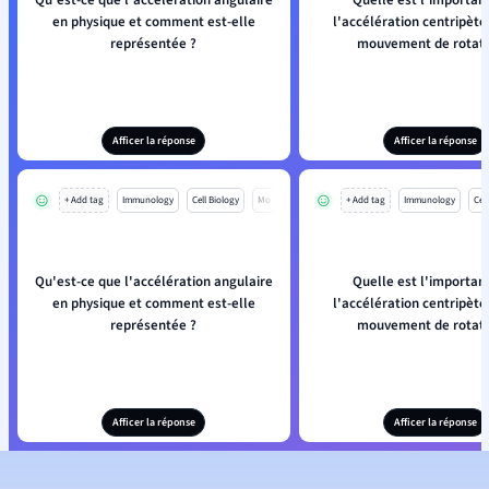
Qu'est-ce que l'accélération angulaire
Quelle est l'importan
en physique et comment est-elle
l'accélération centripète
représentée ?
mouvement de rotati
Afficer la réponse
Afficer la réponse
+ Add tag
Immunology
Cell Biology
Mo
+ Add tag
Immunology
Cell
Qu'est-ce que l'accélération angulaire
Quelle est l'importan
en physique et comment est-elle
l'accélération centripète
représentée ?
mouvement de rotati
Afficer la réponse
Afficer la réponse