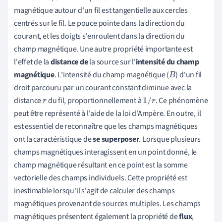
magnétique autour d'un fil est tangentielle aux cercles
centrés sur le fil. Le pouce pointe dans la direction du
courant, et les doigts s'enroulent dans la direction du
champ magnétique. Une autre propriété importante est
l'effet de la
distance de
la source sur l'
intensité du champ
magnétique
. L'intensité du champ magnétique (
) d'un fil
B
droit parcouru par un courant constant diminue avec la
distance
du fil, proportionnellement à
. Ce phénomène
r
1
/
r
peut être représenté à l'aide de la loi d'Ampère. En outre, il
est essentiel de reconnaître que les champs magnétiques
ont la caractéristique de
se superposer
. Lorsque plusieurs
champs magnétiques interagissent en un point donné, le
champ magnétique résultant en ce point est la somme
vectorielle des champs individuels. Cette propriété est
inestimable lorsqu'il s'agit de calculer des champs
magnétiques provenant de sources multiples. Les champs
magnétiques présentent également la propriété de
flux
,