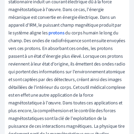
stationnaire induit un courant électrique dû à la force
magnétostatique à l'œuvre. Dans ce cas, l'énergie
mécanique est convertie en énergie électrique. Dans un
appareil d'IRM, le puissant champ magnétique produit par
le système aligne les
protons
du corps humain le long du
champ. Des ondes de radiofréquence sont ensuite envoyées
vers ces protons. En absorbant ces ondes, les protons
passent à un état d'énergie plus élevé. Lorsque ces protons
reviennent à leur état d'origine, ils émettent des ondes radio
qui portent des informations sur l'environnement atomique
et sont captées par des détecteurs, créant ainsi des images
détaillées de l'intérieur du corps. Cet outil médical complexe
est en effet une autre application de la force
magnétostatique à l'œuvre. Dans toutes ces applications et
plus encore, la compréhension et le contrôle des forces
magnétostatiques sont la clé de l'exploitation de la
puissance de ces interactions magnétiques. La physique tire
également parti de la magnétostatique pour étudier