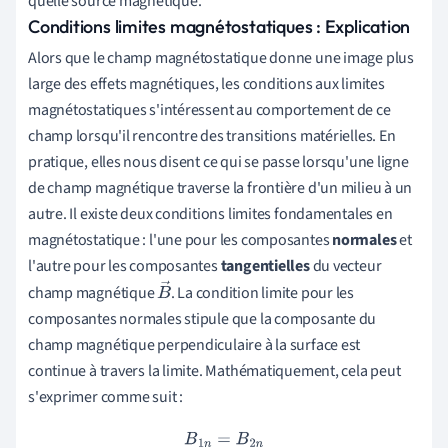
quelle source magnétique.
Conditions limites magnétostatiques : Explication
Alors que le champ magnétostatique donne une image plus
large des effets magnétiques, les conditions aux limites
magnétostatiques s'intéressent au comportement de ce
champ lorsqu'il rencontre des transitions matérielles. En
pratique, elles nous disent ce qui se passe lorsqu'une ligne
de champ magnétique traverse la frontière d'un milieu à un
autre. Il existe deux conditions limites fondamentales en
magnétostatique : l'une pour les composantes
normales
et
l'autre pour les composantes
tangentielles
du vecteur
champ magnétique
. La condition limite pour les
B
composantes normales stipule que la composante du
→
champ magnétique perpendiculaire à la surface est
continue à travers la limite. Mathématiquement, cela peut
s'exprimer comme suit :
B
1
n
=
B
2
n