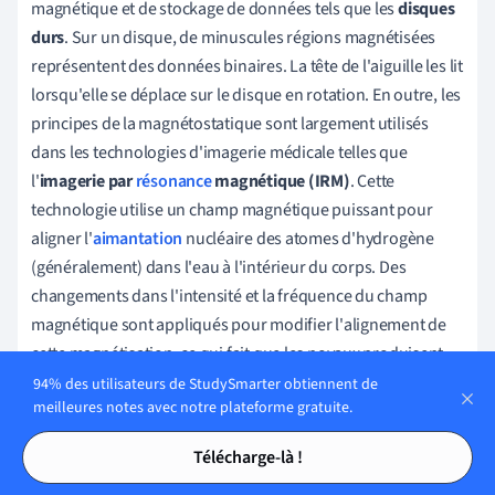
magnétique et de stockage de données tels que les
disques
durs
. Sur un disque, de minuscules régions magnétisées
représentent des données binaires. La tête de l'aiguille les lit
lorsqu'elle se déplace sur le disque en rotation. En outre, les
principes de la magnétostatique sont largement utilisés
dans les technologies d'imagerie médicale telles que
l'
imagerie par
résonance
magnétique (IRM)
. Cette
technologie utilise un champ magnétique puissant pour
aligner l'
aimantation
nucléaire des atomes d'hydrogène
(généralement) dans l'eau à l'intérieur du corps. Des
changements dans l'intensité et la fréquence du champ
magnétique sont appliqués pour modifier l'alignement de
cette magnétisation, ce qui fait que les noyaux produisent
un champ magnétique rotatif détectable par le scanner. Ce
94% des utilisateurs de StudySmarter obtiennent de
meilleures notes avec notre plateforme gratuite.
signal peut être manipulé par des champs magnétiques
Tables des matières
Tables des matières
supplémentaires afin d'accumuler suffisamment
Télécharge-là !
d'informations pour construire une image du corps.