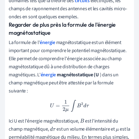
domaines tels que la théorie des
circuits
électriques, les
champs de rayonnement des antennes et les cavités micro-
ondes en sont quelques exemples.
Regarder de plus près la formule de l'énergie
magnétostatique
La formule de l'
énergie
magnétostatique est un élément
important pour comprendre le potentiel magnétostatique.
Elle permet de comprendre l'énergie associée au champ
magnétostatique dû à une distribution de charges
magnétiques. L'
énergie
magnétostatique (U
) dans un
champ magnétique peut être attestée par la formule
suivante :
U
=
1
2
μ
∫
B
2
d
τ
Ici U est l'énergie magnétostatique,
est l'intensité du
B
champ magnétique,
est un volume élémentaire et
est la
d
τ
μ
perméabilité magnétique du milieu. En termes plus simples,