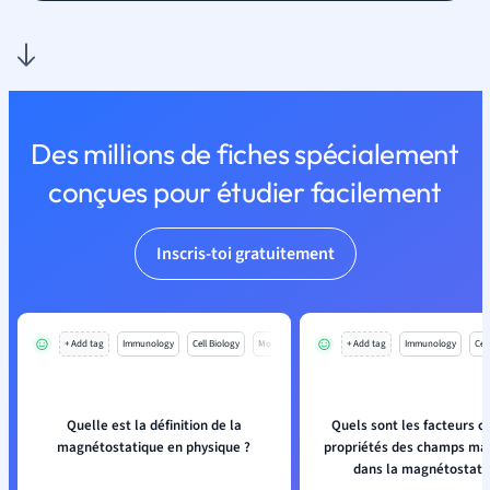
Des millions de fiches spécialement
conçues pour étudier facilement
Inscris-toi gratuitement
+ Add tag
Immunology
Cell Biology
Mo
+ Add tag
Immunology
Cell
Quelle est la définition de la
Quels sont les facteurs cl
magnétostatique en physique ?
propriétés des champs ma
dans la magnétostati