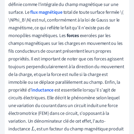
définie comme l'intégrale du champ magnétique sur une
surface. Le
flux magnétique
total de toute surface fermée \(
\NPhi_B \N) est nul, conformément à la loi de Gauss sur le
magnétisme, ce qui reflète le fait qu'il n'existe pas de
monopôles magnétiques. Les
forces
exercées par les
champs magnétiques sur les charges en mouvement ou les
fils conducteurs de courant présentent leurs propres
propriétés. Il est important de noter que ces forces agissent
toujours perpendiculairement à la direction du mouvement
de la charge, et que la force est nulle si la charge est
immobile ou se déplace parallèlement au champ. Enfin, la
propriété d'
inductance
est essentielle lorsqu'il s'agit de
circuits électriques. Elle décrit le phénomène selon lequel
une variation du courant dans un circuit induit une force
électromotrice (FEM) dans ce circuit, s'opposant à la
variation. Un dénominateur clé de cet effet, l'auto-
inductance
, est un facteur du champ magnétique produit
L