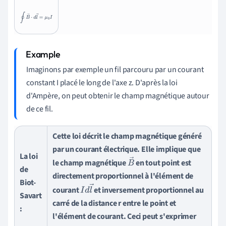
∮
B
→
⋅
d
l
→
=
μ
0
I
Imaginons par exemple un fil parcouru par un courant
constant I placé le long de l'axe z. D'après la loi
d'Ampère, on peut obtenir le champ magnétique autour
de ce fil.
Cette loi décrit le champ magnétique généré
par un courant électrique. Elle implique que
La loi
le champ magnétique
en tout point est
B
→
de
directement proportionnel à l'élément de
Biot-
courant
et inversement proportionnel au
I
d
l
→
Savart
carré de la distance r entre le point et
:
l'élément de courant. Ceci peut s'exprimer