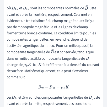
où
et
sont les composantes normales de
juste
B
1
n
B
2
n
B
avant et après la frontière, respectivement. Cela met en
→
évidence un trait distinctif du champ magnétique : il n'y a
pas de monopole magnétique et les lignes de champ
forment une boucle continue. La condition limite pour les
composantes tangentielles, en revanche, dépend de
l'activité magnétique du milieu. Pour un milieu passif, la
composante tangentielle de
est conservée, tandis que
B
dans un milieu actif, la composante tangentielle de
→
B
change de
. Ici,
fait référence à la densité du courant
μ
0
K
K
→
de surface. Mathématiquement, cela peut s'exprimer
comme suit :
B
2
t
−
B
1
t
=
μ
0
K
où
et
sont les composantes tangentielles de
juste
B
1
t
B
2
t
B
avant et après la limite, respectivement. Les conditions
→