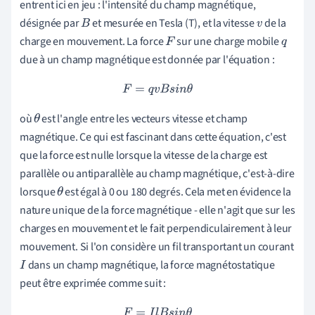
entrent ici en jeu : l'intensité du champ magnétique,
désignée par
et mesurée en Tesla (T), et la vitesse
de la
B
v
charge en mouvement. La force
sur une charge mobile
F
q
due à un champ magnétique est donnée par l'équation :
F
=
q
v
B
s
i
n
θ
où
est l'angle entre les vecteurs vitesse et champ
θ
magnétique. Ce qui est fascinant dans cette équation, c'est
que la force est nulle lorsque la vitesse de la charge est
parallèle ou antiparallèle au champ magnétique, c'est-à-dire
lorsque
est égal à 0 ou 180 degrés. Cela met en évidence la
θ
nature unique de la force magnétique - elle n'agit que sur les
charges en mouvement et le fait perpendiculairement à leur
mouvement. Si l'on considère un fil transportant un courant
dans un champ magnétique, la force magnétostatique
I
peut être exprimée comme suit :
F
=
I
l
B
s
i
n
θ