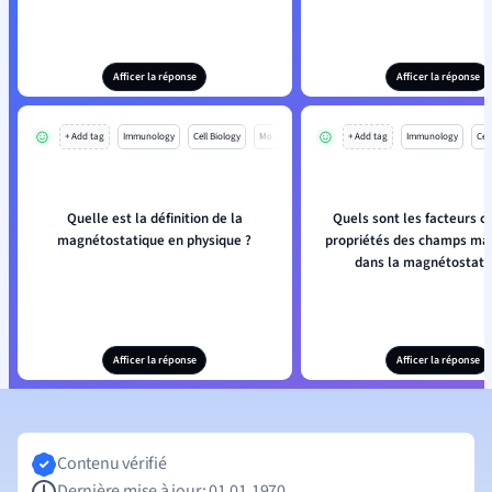
Afficer la réponse
Afficer la réponse
+ Add tag
Immunology
Cell Biology
Mo
+ Add tag
Immunology
Cell
Quelle est la définition de la
Quels sont les facteurs cl
magnétostatique en physique ?
propriétés des champs ma
dans la magnétostati
Afficer la réponse
Afficer la réponse
Contenu vérifié
Dernière mise à jour: 01.01.1970