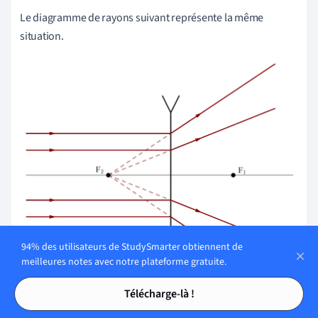
Le diagramme de rayons suivant représente la même
situation.
94% des utilisateurs de StudySmarter obtiennent de
meilleures notes avec notre plateforme gratuite.
Tables des matières
Tables des matières
Télécharge-là !
Dans un diagramme de rayons, une lentille concave est représentée à l'aide d'un