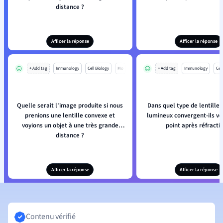
distance ?
Afficer la réponse
Afficer la réponse
+ Add tag
Immunology
Cell Biology
Mo
+ Add tag
Immunology
Cell
Quelle serait l'image produite si nous
Dans quel type de lentille 
prenions une lentille convexe et
lumineux convergent-ils ve
voyions un objet à une très grande
point après réfractio
distance ?
Afficer la réponse
Afficer la réponse
Contenu vérifié