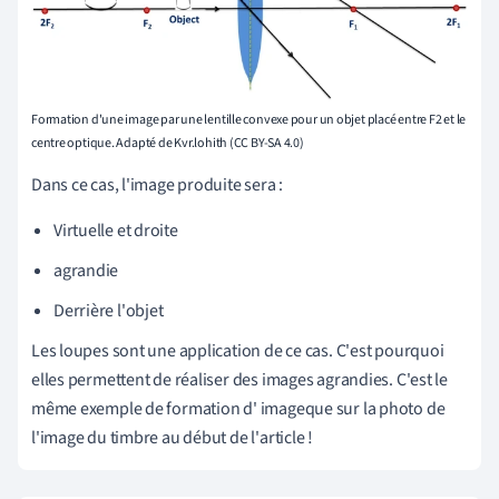
Formation d'une image par une lentille convexe pour un objet placé entre F2 et le
centre optique. Adapté de Kvr.lohith (CC BY-SA 4.0)
Dans ce cas, l'image produite sera :
Virtuelle et droite
agrandie
Derrière l'objet
Les loupes sont une application de ce cas. C'est pourquoi
elles permettent de réaliser des images agrandies.
C'est
le
même exemple de formation d'
image
que
sur la photo de
l'image du timbre au début de l'article !