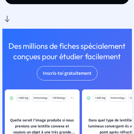
Des millions de fiches spécialement
conçues pour étudier facilement
Inscris-toi gratuitement
+ Add tag
Immunology
Cell Biology
Mo
+ Add tag
Immunology
Cell
Quelle serait l'image produite si nous
Dans quel type de lentille 
prenions une lentille convexe et
lumineux convergent-ils ve
voyions un objet à une très grande
point après réfractio