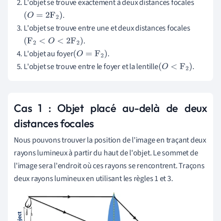
L'objet se trouve exactement à deux distances focales
.
(
O
=
2
F
2
)
L'objet se trouve entre une et deux distances focales
.
(
F
2
<
O
<
2
F
2
)
L'objet au foyer
.
(
O
=
F
2
)
L'objet se trouve entre le foyer et la lentille
.
(
O
<
F
2
)
Cas 1 : Objet placé au-delà de deux
distances focales
Nous pouvons trouver la position de l'image en traçant deux
rayons lumineux à partir du haut de l'objet. Le sommet de
l'image sera l'endroit où ces rayons se rencontrent. Traçons
deux rayons lumineux en utilisant les règles 1 et 3.