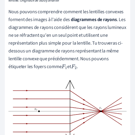
lentille. Originaux de StudySmarter
Nous pouvons comprendre comment les lentilles convexes
forment des images à l'aide des
diagrammes de rayons
. Les
diagrammes de rayons considèrent que les rayons lumineux
ne se réfractent qu'en un seul point et utilisent une
représentation plus simple pour la lentille. Tu trouveras ci-
dessous un diagramme de rayons représentant la même
lentille convexe que précédemment.
Nous pouvons
étiqueter les foyers
comme
et
.
F
1
F
2