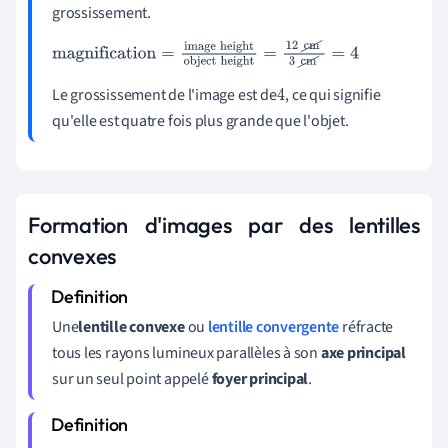
grossissement.
magnification
=
image
height
object
height
=
12
cm
3
cm
=
4
Le grossissement de l'image est de
, ce qui signifie
4
qu'elle est quatre fois plus grande que l'objet.
Formation d'images par des lentilles
convexes
Une
lentille
convexe
ou
lentille convergente
réfracte
tous les rayons lumineux parallèles à son
axe principal
sur un seul point appelé
foyer principal
.