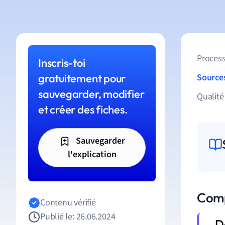
Process
Inscris-toi
gratuitement pour
Source
sauvegarder, modifier
Qualité
et créer des fiches.
Sauvegarder
l'explication
Comp
Contenu vérifié
Publié le: 26.06.2024