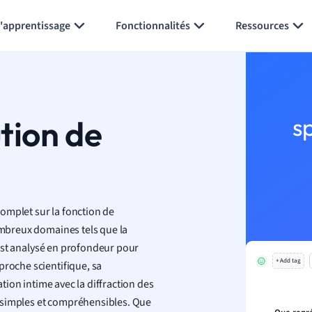
Générer des flashcards
Résumer la page
l'apprentissage
Fonctionnalités
Ressources
ution de
s
omplet sur la fonction de
nombreux domaines tels que la
est analysé en profondeur pour
+ Add tag
proche scientifique, sa
ation intime avec la diffraction des
 simples et compréhensibles. Que