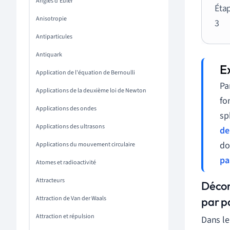
Angles d'Euler
Éta
Anisotropie
3
Antiparticules
Antiquark
Application de l'équation de Bernoulli
Pa
Applications de la deuxième loi de Newton
fo
Applications des ondes
sp
Applications des ultrasons
de
do
Applications du mouvement circulaire
pa
Atomes et radioactivité
Attracteurs
Décomp
Attraction de Van der Waals
par p
Attraction et répulsion
Dans le