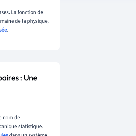
ses. La fonction de
omaine de la physique,
sée
.
paires : Une
le nom de
canique statistique.
ules
dans un système