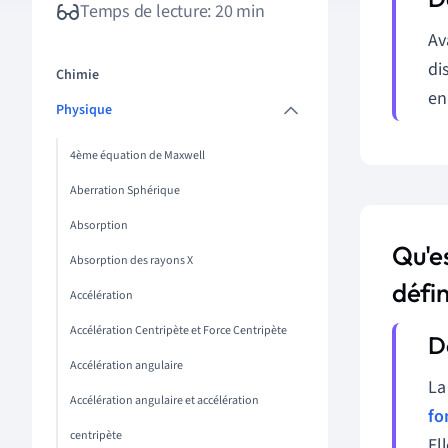
Temps de lecture: 20 min
Av
di
Chimie
en
Physique
4ème équation de Maxwell
Aberration Sphérique
Absorption
Qu'es
Absorption des rayons X
défin
Accélération
Accélération Centripète et Force Centripète
Accélération angulaire
La
Accélération angulaire et accélération
fo
centripète
El