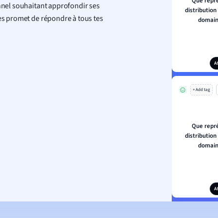
Que repré
onnel souhaitant approfondir ses
distribution
res promet de répondre à tous tes
domain
A
+ Add tag
Que repré
distribution
domain
A