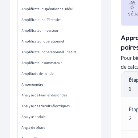
d
N
Amplificateur Opérationnel Idéal
sépa
d
r
Amplificateur différentiel
Amplificateur inverseur
Approc
Amplificateur opérationnel
paire
Amplificateur opérationnel linéaire
Pour bi
Amplificateur sommateur
de calcu
Amplitude de l'onde
Éta
Ampèremètre
1
Analyse de Fourier des ondes
Analyse des circuits électriques
Éta
Analyse nodale
2
Angle de phase