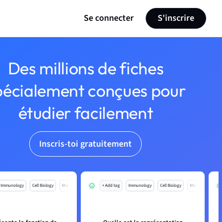
Se connecter
S'inscrire
Des millions de fiches
pécialement conçues pour
étudier facilement
Inscris-toi gratuitement
Immunology
Cell Biology
Mo
+ Add tag
Immunology
Cell Biology
Mo