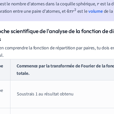
est le nombre d'atomes dans la coquille sphérique,
est la 
r
ration entre une paire d'atomes, et
est le
volume
de la 
4
π
r
2
he scientifique de l'analyse de la fonction de di
s
en comprendre la fonction de répartition par paires, tu dois e
l.
pe
Commence par la transformée de Fourier de la fonc
totale.
pe
Soustrais 1 au résultat obtenu