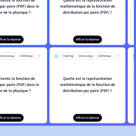
sente la fonction de
Quelle est la représentation
Q
 par paire (PDF) dans le
mathématique de la fonction de
e de la physique ?
distribution par paire (PDF) ?
fficer la réponse
Afficer la réponse
Immunology
Cell Biology
Mo
+ Add tag
Immunology
Cell Biology
Mo
sente la fonction de
Quelle est la représentation
Q
 par paire (PDF) dans le
mathématique de la fonction de
e de la physique ?
distribution par paire (PDF) ?
fficer la réponse
Afficer la réponse