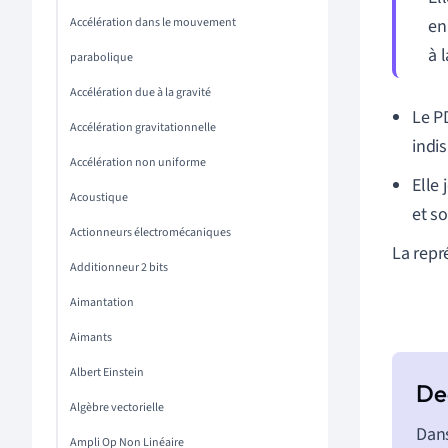
Accélération dans le mouvement
en
à 
parabolique
Accélération due à la gravité
Le P
Accélération gravitationnelle
indi
Accélération non uniforme
Elle 
Acoustique
et so
Actionneurs électromécaniques
La repr
Additionneur 2 bits
Aimantation
Aimants
Albert Einstein
Algèbre vectorielle
Dans
Ampli Op Non Linéaire