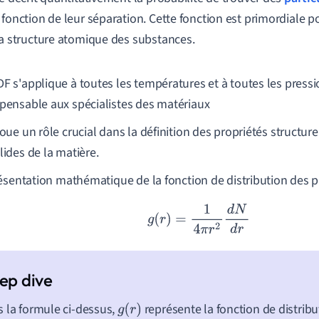
 fonction de leur séparation. Cette fonction est primordiale p
la structure atomique des substances.
DF s'applique à toutes les températures et à toutes les pressio
spensable aux spécialistes des matériaux
joue un rôle crucial dans la définition des propriétés structure
lides de la matière.
ésentation mathématique de la fonction de distribution des pai
g
(
r
)
=
1
4
π
r
2
d
N
d
r
 la formule ci-dessus,
représente la fonction de distribu
g
(
r
)