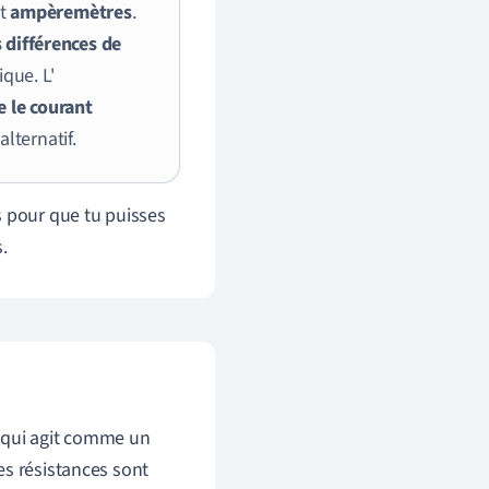
et
ampèremètres
.
s
différences de
ique. L'
 le courant
lternatif.
s pour que tu puisses
.
 qui agit comme un
Les résistances sont