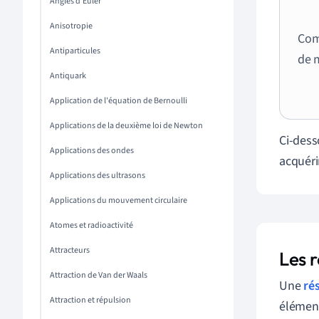
Angles d'Euler
Anisotropie
Com
Antiparticules
de 
Antiquark
Application de l'équation de Bernoulli
Applications de la deuxième loi de Newton
Ci-dess
Applications des ondes
acquéri
Applications des ultrasons
Applications du mouvement circulaire
Atomes et radioactivité
Attracteurs
Les r
Attraction de Van der Waals
Une
ré
Attraction et répulsion
élément