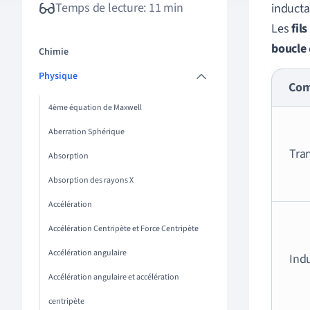
Temps de lecture: 11 min
inducta
Les
fil
boucle
Chimie
Physique
Com
4ème équation de Maxwell
Aberration Sphérique
Tran
Absorption
Absorption des rayons X
Accélération
Accélération Centripète et Force Centripète
Accélération angulaire
Ind
Accélération angulaire et accélération
centripète