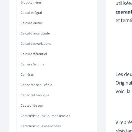
utilisé
Biopolymères
couran
Calcul Intégral
et term
Calcul d'erreur
Calcul d'incertitude
Calcul des variations
Calcul différentiel
Caméra Gamma
Les deu
Caméras
Original
Capacitance du câble
Voici la
Capacité théorique
Capteur de son
Caractéristiques Courant-Tension
V repré
Caractéristiques des ondes
résista