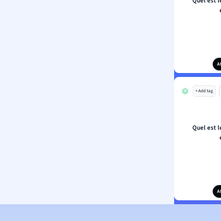
Quel est 
A
+ Add tag
Quel est 
A