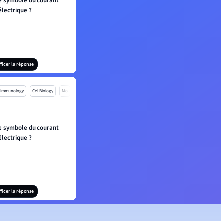
le symbole du courant
électrique ?
fficer la réponse
Immunology
Cell Biology
Mo
le symbole du courant
électrique ?
fficer la réponse