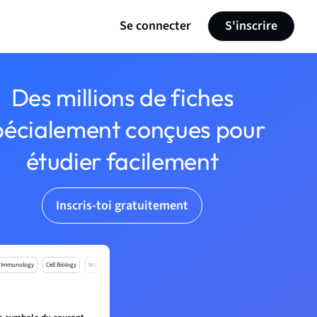
Se connecter
S'inscrire
Des millions de fiches
pécialement conçues pour
étudier facilement
Inscris-toi gratuitement
Immunology
Cell Biology
Mo