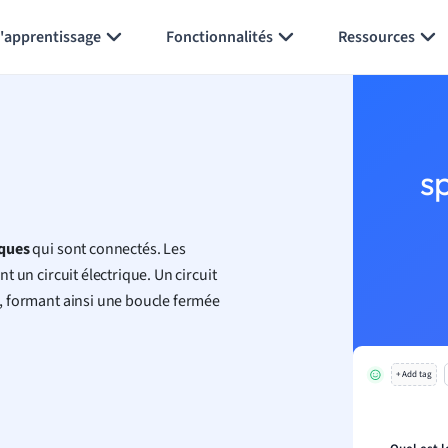
Générer des flashcards
Résumer la page
l'apprentissage
Fonctionnalités
Ressources
s
ques
qui sont connectés. Les
nt un circuit électrique. Un circuit
il, formant ainsi une boucle fermée
+ Add tag