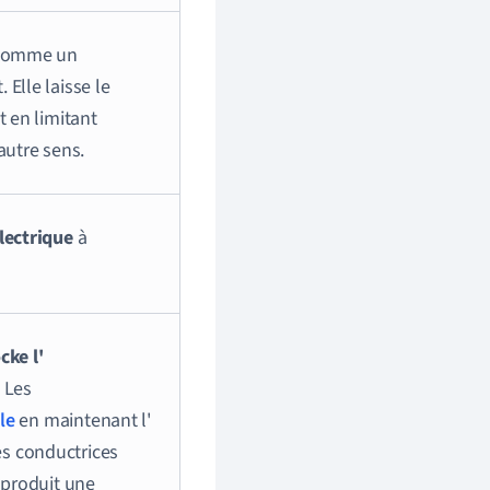
 comme un
.
Elle laisse le
t en limitant
autre sens.
électrique
à
cke l'
. Les
le
en maintenant l'
es conductrices
 produit une