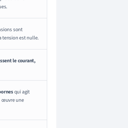
ues.
nsions sont
 tension est nulle.
ssent le courant,
bornes
qui agit
n œuvre une