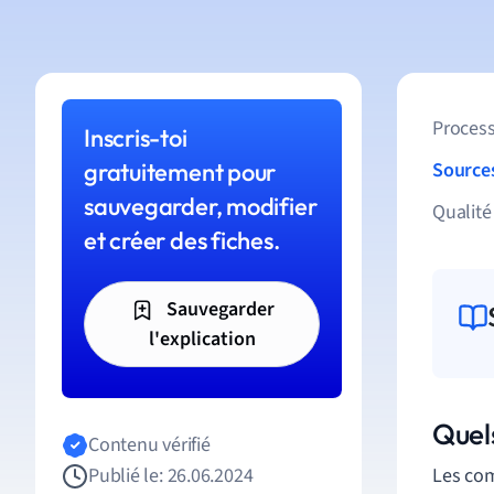
Process
Inscris-toi
gratuitement pour
Source
sauvegarder, modifier
Qualité
et créer des fiches.
Sauvegarder
l'explication
Quels
Contenu vérifié
Publié le: 26.06.2024
Les com