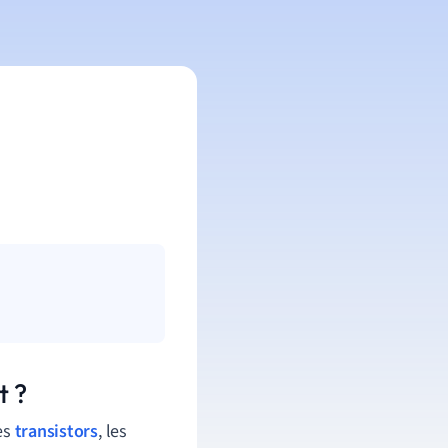
t ?
les
transistors
, les