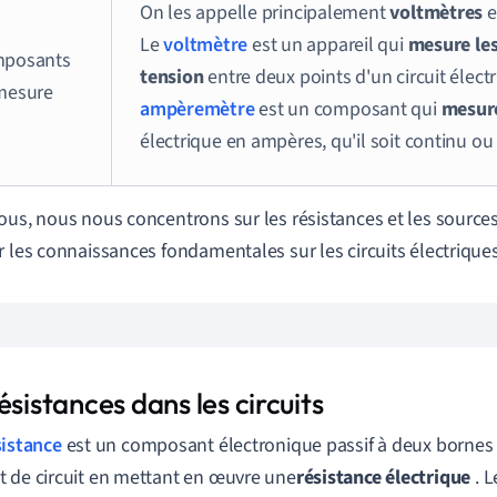
On les appelle principalement
voltmètres
Le
voltmètre
est un appareil qui
mesure le
posants
tension
entre deux points d'un circuit électr
mesure
ampèremètre
est un composant qui
mesure
électrique en ampères, qu'il soit continu ou a
ous, nous nous concentrons sur les résistances et les source
r les connaissances fondamentales sur les circuits électriques
ésistances dans les circuits
sistance
est un composant électronique passif à deux bornes
 de circuit en mettant en œuvre une
résistance
électrique
. 