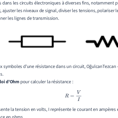
es dans les circuits électroniques à diverses fins, notamment 
t
, ajuster les niveaux de signal, diviser les tensions, polariser
iner les lignes de transmission.
x symboles d'une résistance dans un circuit,
Oğulcan
Tezcan 
s.
loi d'Ohm
pour calculer la résistance :
R
=
V
I
sente la tension en volts, I représente le courant en ampères 
nce en ohms.