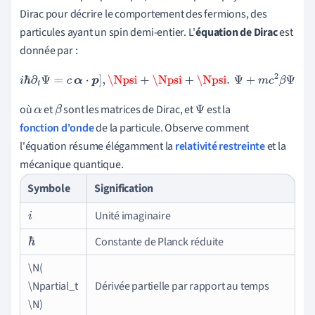
Dirac pour décrire le comportement des fermions, des
particules ayant un spin demi-entier. L'
équation de Dirac
est
donnée par :
i
ℏ
∂
t
Ψ
=
c
α
⋅
p
]
,
\Npsi
+
\Npsi
+
\Npsi
.
Ψ
+
m
c
2
β
Ψ
où
et
sont les matrices de Dirac, et
est la
α
β
Ψ
fonction d'onde
de la particule. Observe comment
l'équation résume élégamment la
relativité restreinte
et la
mécanique quantique.
Symbole
Signification
Unité imaginaire
i
Constante de Planck réduite
ℏ
\N(
\Npartial_t
Dérivée partielle par rapport au temps
\N)