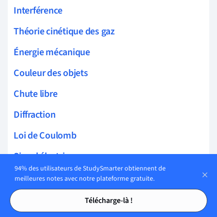
Interférence
Théorie cinétique des gaz
Énergie mécanique
Couleur des objets
Chute libre
Diffraction
Loi de Coulomb
Signal électrique
94% des utilisateurs de StudySmarter obtiennent de
Vitesse de propagation d'une onde
meilleures notes avec notre plateforme gratuite.
Tables des matières
Tables des matières
Lois de Newton
Télécharge-là !