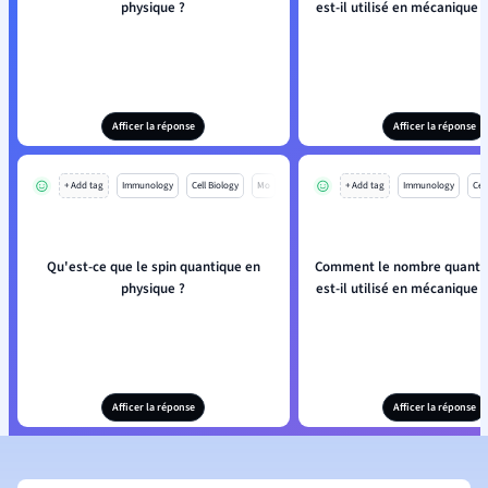
physique ?
est-il utilisé en mécanique 
Afficer la réponse
Afficer la réponse
+ Add tag
Immunology
Cell Biology
Mo
+ Add tag
Immunology
Cell
Qu'est-ce que le spin quantique en
Comment le nombre quantiq
physique ?
est-il utilisé en mécanique 
Afficer la réponse
Afficer la réponse