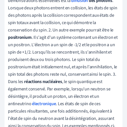
démonstrations essentielles est la
diffusion
des photons
.
Lorsque deux photons entrent en collision, les états de spin
des photons après la collision correspondent aux états de
spin totaux avant la collision, ce qui démontre la
conservation du spin. 2. Un autre exemple pourrait être le
positronium
. Il s'agit d'un système contenant un électron et
un positron. L'électron a un spin de -1/2 et le positron a un
spin de +1/2. Lorsqu'ils se rencontrent, ils s'annihilent et
produisent deux ou trois photons. Le spin total du
positronium était initialement nul, et après l'annihilation, le
spin total des photons reste nul, conservant ainsi le spin. 3.
Dans les
réactions nucléaires
, le spin quantique est
également conservé. Par exemple, lorsqu'un neutron se
désintègre, il produit un proton, un électron et un
antineutrino
électronique
. Les états de spin de ces
particules résultantes, une fois additionnés, équivalent à
l'état de spin du neutron avant la désintégration, assurant
ainsi la conservation du spin. Les exemples mentionnés ci-