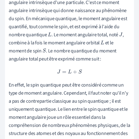
angulaire intrinsèque d'une particule. C'est ce moment
angulaire intrinsèque qui donne naissance au phénomène
du spin. En mécanique quantique, le moment angulaire est
quantifié, tout comme le spin, et est exprimé à l'aide du
nombre quantique
. Le moment angulaire total, noté
,
L
J
combine à la fois le moment angulaire orbital
et le
L
moment de spin
. Le nombre quantique du moment
S
angulaire total peut être exprimé comme suit :
J
=
L
+
S
En effet, le spin quantique peut être considéré comme un
type de moment angulaire. Cependant, il faut noter qu'il n'y
a pas de contrepartie classique au spin quantique ; il est
uniquement quantique. Le lien entre le spin quantique et le
moment angulaire joue un rôle essentiel dans la
compréhension de nombreux phénomènes physiques, de la
structure des atomes et des noyaux au fonctionnement des