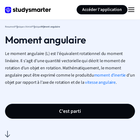
Générer des flashcards
Résumer la page
Accéder l'application
Resumes
Physique-chimie
Physique
Moment angulaire
Moment angulaire
Le moment angulaire (L) est l'équivalent rotationnel du moment
linéaire. Il s'agit d'une quantité vectorielle qui décrit le moment de
rotation d'un objet en rotation. Mathématiquement, le moment
angulaire peut être exprimé comme le produit
du
moment d'inertie
d'un
objet par rapport à l'axe de rotation et de la
vitesse angulaire
.
C'est parti