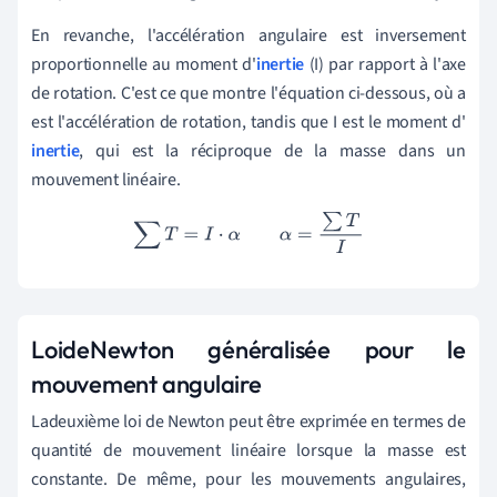
En revanche, l'accélération angulaire est inversement
proportionnelle au moment d'
inertie
(I) par rapport à l'axe
de rotation. C'est ce que montre l'équation ci-dessous, où a
est l'accélération de rotation, tandis que I est le moment d'
inertie
, qui est la réciproque de la masse dans un
mouvement linéaire.
∑
T
=
I
⋅
α
α
=
∑
T
I
Loi
de
Newton généralisée
pour le
mouvement angulaire
La
deuxième loi de Newton peut être exprimée en termes de
quantité de mouvement linéaire lorsque la masse est
constante. De même, pour les mouvements angulaires,