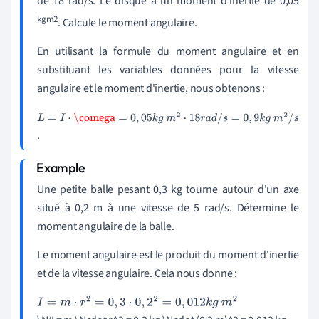
de 18 rad/s. Le disque a un moment d'inertie de 0,05
kgm2
. Calcule le moment angulaire.
En utilisant la formule du moment angulaire et en
substituant les variables données pour la vitesse
angulaire et le moment d'inertie, nous obtenons :
L
.
=
I
⋅
\
c
Une petite balle pesant 0,3 kg tourne autour d'un axe
o
situé à 0,2 m à une vitesse de 5 rad/s. Détermine le
m
moment angulaire de la balle.
e
g
Le moment angulaire est le produit du moment d'inertie
a
et de la vitesse angulaire. Cela nous donne :
=
0
I
=
,
m
⋅
r
2
=
0
,
3
⋅
0
,
2
2
=
0
,
012
k
g
m
2