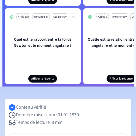
Afficer la réponse
Afficer la réponse
+ Add tag
Immunology
Cell Biology
Mo
+ Add tag
Immunology
Cell
Quel est le rapport entre la loi de
Quelle est la relation entr
Newton et le moment angulaire ?
angulaire et le moment d'
Afficer la réponse
Afficer la réponse
Contenu vérifié
Dernière mise à jour: 01.01.1970
Temps de lecture: 8 min