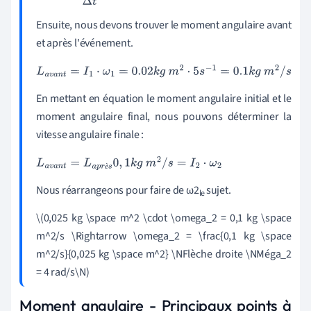
Ensuite, nous devons trouver le moment angulaire avant
et après l'événement.
L
a
v
a
n
t
=
I
1
⋅
ω
1
=
0.02
k
g
m
2
⋅
5
s
−
1
=
0.1
k
g
m
2
/
s
En mettant en équation le moment angulaire initial et le
moment angulaire final, nous pouvons déterminer la
vitesse angulaire finale :
L
a
v
a
n
t
=
L
a
p
r
è
s
0
,
1
k
g
m
2
/
s
=
I
2
⋅
ω
2
è
Nous réarrangeons pour faire de ω2
sujet.
le
\(0,025 kg \space m^2 \cdot \omega_2 = 0,1 kg \space
m^2/s \Rightarrow \omega_2 = \frac{0,1 kg \space
m^2/s}{0,025 kg \space m^2} \NFlèche droite \NMéga_2
= 4 rad/s\N)
Moment angulaire - Principaux points à