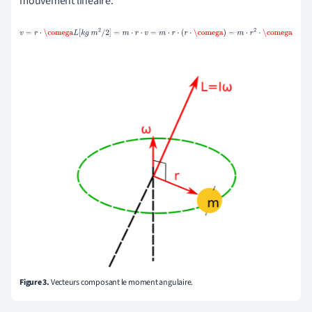
mouvement linéaire.
v
=
r
⋅
\comega
L
[
k
g
m
2
/
2
]
=
m
⋅
r
⋅
v
=
m
⋅
r
⋅
(
r
⋅
\comega
)
=
m
⋅
r
2
⋅
\com
ega
Figure 3.
Vecteurs composant le moment angulaire.