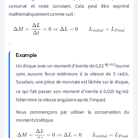
conservé et reste constant. Cela peut être exprimé
2
mathématiquement comme suit :
/
s
Δ
M
=
Δ
L
Δ
t
=
0
⇒
Δ
L
=
0
L
i
n
i
t
i
a
l
=
L
F
i
n
a
l
.
kg⋅m2
Un disque avec un moment d'inertie de 0,02
tourne
sans aucune force extérieure à la vitesse de 5 rad/s.
Soudain, une pièce de monnaie est lâchée sur le disque,
.
ce qui fait passer son moment d'inertie à 0,025 kg⋅m2
Détermine la vitesse angulaire après l'impact.
Nous commençons par utiliser la conservation du
moment cinétique.
Δ
M
=
Δ
L
Δ
t
=
0
⇒
Δ
L
=
0
L
i
n
i
t
i
a
l
=
L
F
i
n
a
l