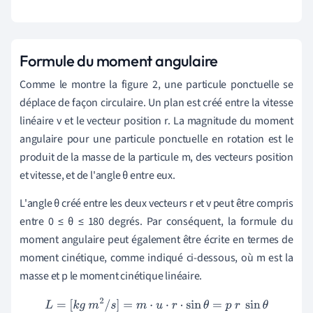
Formule du moment angulaire
Comme le montre la figure 2, une particule ponctuelle se
déplace de façon circulaire. Un plan est créé entre la vitesse
linéaire v et le vecteur position r. La magnitude du moment
angulaire pour une particule ponctuelle en rotation est le
produit de la masse de la particule m, des vecteurs position
et vitesse, et de l'angle θ entre eux.
L'angle θ créé entre les deux vecteurs r et v peut être compris
entre 0 ≤ θ ≤ 180 degrés. Par conséquent, la formule du
moment angulaire peut également être écrite en termes de
moment cinétique, comme indiqué ci-dessous, où m est la
masse et p le moment cinétique linéaire.
L
=
[
k
g
m
2
/
s
]
=
m
⋅
u
⋅
r
⋅
sin
θ
=
p
r
sin
θ