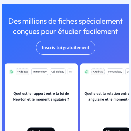
Des millions de fiches spécialement
conçues pour étudier facilement
Inscris-toi gratuitement
+ Add tag
Immunology
Cell Biology
Mo
+ Add tag
Immunology
Cell
Quel est le rapport entre la loi de
Quelle est la relation entr
Newton et le moment angulaire ?
angulaire et le moment d'