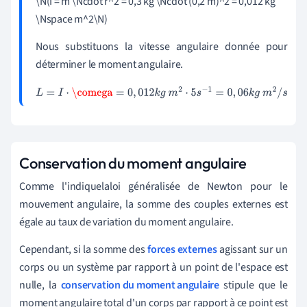
\N(I = m \Ncdot r^2 = 0,3 kg \Ncdot (0,2 m)^2 = 0,012 kg
0
\Nspace m^2\N)
5
k
Nous substituons la vitesse angulaire donnée pour
g
déterminer le moment angulaire.
m
2
⋅
L
=
I
⋅
\comega
=
0
,
012
k
g
m
2
⋅
5
s
−
1
=
0
,
06
k
g
m
2
/
s
1
8
r
Conservation du moment angulaire
a
d
Comme l'indique
la
loi généralisée de Newton pour le
/
s
mouvement angulaire, la somme des couples externes est
=
égale au taux de variation du moment angulaire.
0
,
Cependant, si la somme des
forces externes
agissant sur un
9
corps ou un système par rapport à un point de l'espace est
k
nulle, la
conservation du moment angulaire
stipule que le
g
moment angulaire total d'un corps par rapport à ce point est
m