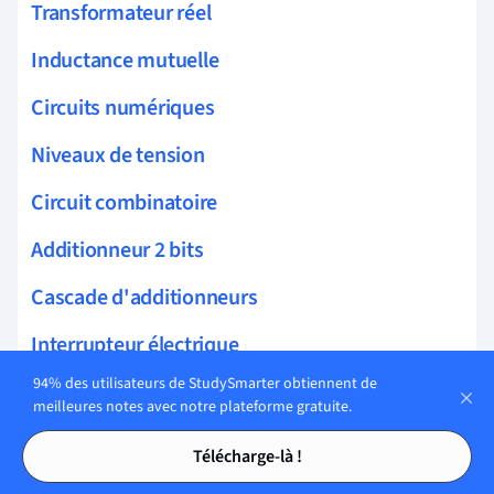
Transformateur réel
Inductance mutuelle
Circuits numériques
Niveaux de tension
Circuit combinatoire
Additionneur 2 bits
Cascade d'additionneurs
Interrupteur électrique
94% des utilisateurs de StudySmarter obtiennent de
Interrupteur logique
meilleures notes avec notre plateforme gratuite.
Tables des matières
Tables des matières
Interrupteur MOSFET
Télécharge-là !
Multiplexeur