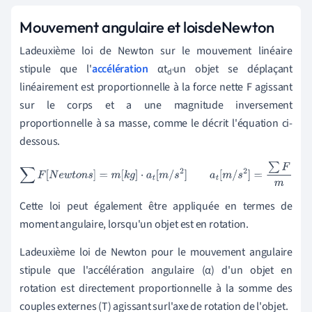
Mouvement angulaire et lois
de
Newton
La
deuxième loi de Newton sur le mouvement linéaire
stipule que l'
accélération
αt
un objet se déplaçant
d'
linéairement est proportionnelle à la force nette F agissant
sur le corps et a une magnitude inversement
proportionnelle à sa masse, comme le décrit l'équation ci-
dessous.
∑
F
[
N
e
w
t
o
n
s
]
=
m
[
k
g
]
⋅
a
t
[
m
/
s
2
]
a
t
[
m
/
s
2
]
=
∑
F
m
Cette loi peut également être appliquée en termes de
moment angulaire, lorsqu'un objet est en rotation.
La
deuxième loi de Newton pour le mouvement angulaire
stipule que l'accélération angulaire (α) d'un objet en
rotation est directement proportionnelle à la somme des
couples externes (T)
agissant sur
l
'axe de rotation de l'objet.