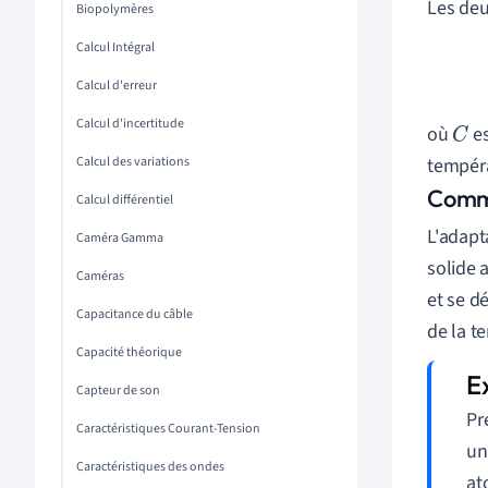
Les deu
Biopolymères
Calcul Intégral
Calcul d'erreur
Calcul d'incertitude
où
es
C
Calcul des variations
tempéra
Comme
Calcul différentiel
L'adapt
Caméra Gamma
solide 
Caméras
et se d
Capacitance du câble
de la t
Capacité théorique
Capteur de son
Pr
Caractéristiques Courant-Tension
un
Caractéristiques des ondes
at