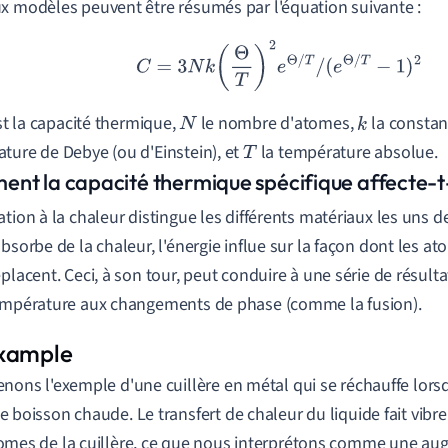
x modèles peuvent être résumés par l'équation suivante :
C
=
3
N
k
(
Θ
T
)
2
e
Θ
/
T
/
(
e
Θ
/
T
−
1
)
2
t la capacité thermique,
le nombre d'atomes,
la consta
N
k
ture de Debye (ou d'Einstein), et
la température absolue.
T
nt la capacité thermique spécifique affecte-t-e
ation à la chaleur distingue les différents matériaux les uns 
absorbe de la chaleur, l'énergie influe sur la façon dont les a
éplacent. Ceci, à son tour, peut conduire à une série de résult
empérature aux changements de phase (comme la fusion).
enons l'exemple d'une cuillère en métal qui se réchauffe lors
e boisson chaude. Le transfert de chaleur du liquide fait vibr
omes de la cuillère, ce que nous interprétons comme une au