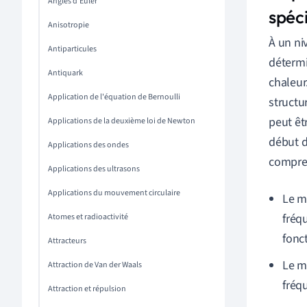
Angles d'Euler
spéci
Anisotropie
À un ni
Antiparticules
détermi
Antiquark
chaleur
Application de l'équation de Bernoulli
structu
peut êt
Applications de la deuxième loi de Newton
début d
Applications des ondes
compren
Applications des ultrasons
Applications du mouvement circulaire
Le m
fréq
Atomes et radioactivité
fonc
Attracteurs
Le m
Attraction de Van der Waals
fréq
Attraction et répulsion