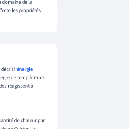
te domaine de la
fecte les propriétés
décrit l'
énergie
degré de température.
des réagissent à
uantité de chaleur par
degré Celsius. Le