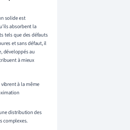
n solide est
'ils absorbent la
s tels que des défauts
res et sans défaut, il
e, développés au
tribuent à mieux
 vibrent à la même
roximation
une distribution des
us complexes.