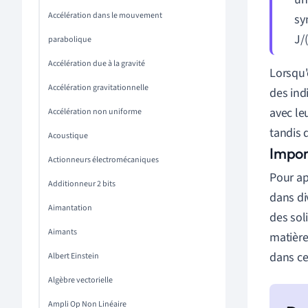
Accélération dans le mouvement
sy
J/
parabolique
Accélération due à la gravité
Lorsqu'
Accélération gravitationnelle
des ind
avec le
Accélération non uniforme
tandis 
Acoustique
Impor
Actionneurs électromécaniques
Pour ap
Additionneur 2 bits
dans di
Aimantation
des sol
Aimants
matière
dans c
Albert Einstein
Algèbre vectorielle
Ampli Op Non Linéaire