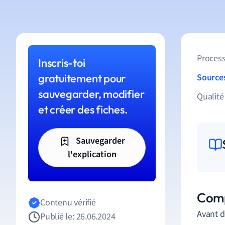
Process
Inscris-toi
gratuitement pour
Source
sauvegarder, modifier
Qualité
et créer des fiches.
Sauvegarder
l'explication
Comp
Contenu vérifié
Avant d
Publié le: 26.06.2024