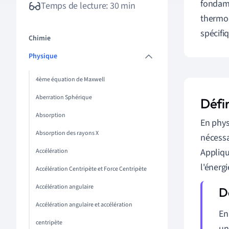
fondame
Temps de lecture: 30 min
thermod
spécifi
Chimie
Physique
4ème équation de Maxwell
Aberration Sphérique
Défin
Absorption
En phys
Absorption des rayons X
nécessa
Appliqu
Accélération
l'énerg
Accélération Centripète et Force Centripète
Accélération angulaire
Accélération angulaire et accélération
En
centripète
un