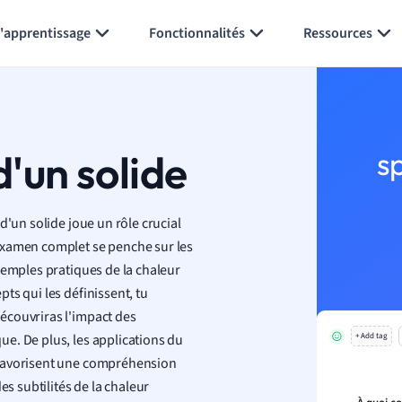
Générer des flashcards
Résumer la page
l'apprentissage
Fonctionnalités
Ressources
d'un solide
s
d'un solide joue un rôle crucial
examen complet se penche sur les
xemples pratiques de la chaleur
ts qui les définissent, tu
écouvriras l'impact des
e. De plus, les applications du
+ Add tag
 favorisent une compréhension
es subtilités de la chaleur