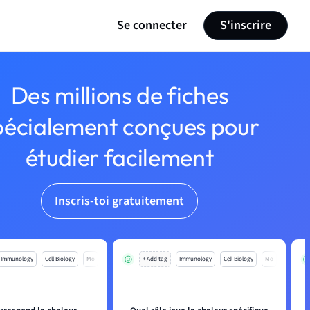
Se connecter
S'inscrire
Des millions de fiches
pécialement conçues pour
étudier facilement
Inscris-toi gratuitement
Immunology
Cell Biology
Mo
+ Add tag
Immunology
Cell Biology
Mo