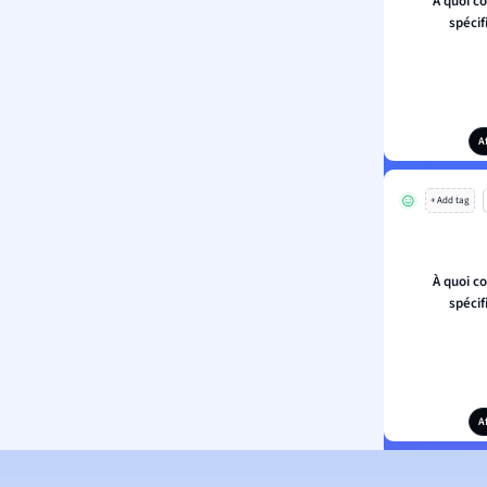
À quoi c
spécif
A
+ Add tag
À quoi c
spécif
A