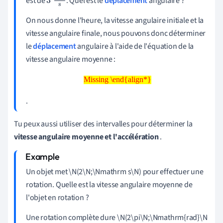
est de
.
Quel est le
déplacement
angulaire ?
3
rad
s
On nous donne l'heure, la vitesse angulaire initiale et la
vitesse angulaire finale, nous pouvons donc déterminer
le
déplacement
angulaire à l'aide de l'équation de la
vitesse angulaire moyenne :
Missing \end{align*}
Missing \end{align*}
.
Tu peux aussi utiliser des intervalles pour déterminer la
vitesse angulaire moyenne et l'accélération
.
Un objet met \N(2\N;\Nmathrm s\N) pour effectuer une
rotation. Quelle est la vitesse angulaire moyenne de
l'objet en rotation ?
Une rotation complète dure \N(2\pi\N;\Nmathrm{rad}\N