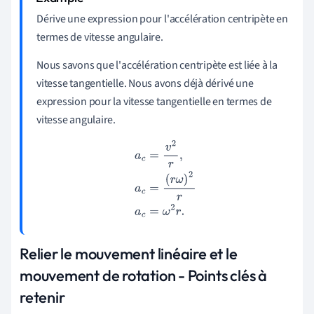
Dérive une expression pour l'accélération centripète en
termes de vitesse angulaire.
Nous savons que l'accélération centripète est liée à la
vitesse tangentielle. Nous avons déjà dérivé une
expression pour la vitesse tangentielle en termes de
vitesse angulaire.
a
c
=
v
2
r
,
a
c
=
(
r
ω
)
2
r
a
c
=
ω
2
r
.
Relier le mouvement linéaire et le
mouvement de rotation - Points clés à
retenir