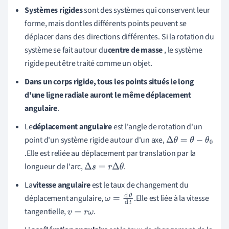
Systèmes rigides
sont des systèmes qui conservent leur
forme, mais dont les différents points peuvent se
déplacer dans des directions différentes. Si la rotation du
système se fait autour du
centre de masse
, le système
rigide peut être traité comme un objet
.
Dans un corps rigide, tous les points situés le long
d'une ligne radiale auront le même déplacement
angulaire
.
Le
déplacement angulaire
est l'angle de rotation d'un
point d'un système rigide autour d'un axe,
Δ
.
Elle est reliée au déplacement par translation par la
θ
longueur de l'arc,
.
Δ
s
=
r
Δ
θ
=
θ
La
vitesse angulaire
est le taux de changement du
−
déplacement angulaire,
.
Elle est liée à la vitesse
ω
=
d
θ
d
t
θ
tangentielle,
.
v
=
r
ω
0