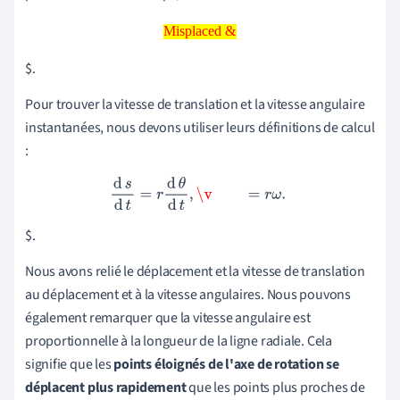
Misplaced &
Misplaced &
$.
Pour trouver la vitesse de translation et la vitesse angulaire
instantanées, nous devons utiliser leurs définitions de calcul
:
d
s
d
t
=
r
d
θ
d
t
,
\v
=
r
ω
.
$.
Nous avons relié le déplacement et la vitesse de translation
au déplacement et à la vitesse angulaires. Nous pouvons
également remarquer que la vitesse angulaire est
proportionnelle à la longueur de la ligne radiale. Cela
signifie que les
points éloignés de l'axe de rotation se
déplacent plus rapidement
que les points plus proches de