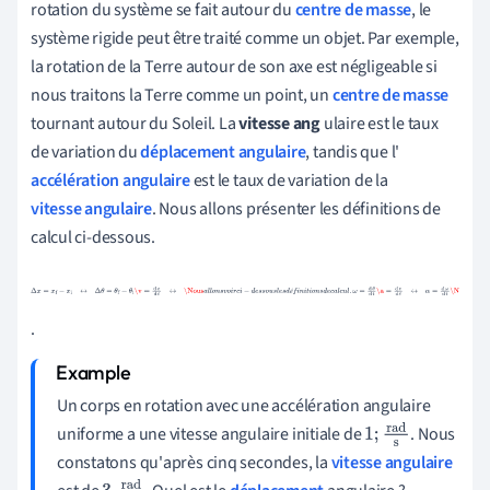
rotation du système se fait autour du
centre de masse
, le
système rigide peut être traité comme un objet. Par exemple,
la rotation de la Terre autour de son axe est négligeable si
nous traitons la Terre comme un point, un
centre de masse
tournant autour du Soleil. La
vitesse ang
ulaire est le taux
de variation du
déplacement angulaire
, tandis que l'
accélération angulaire
est le taux de variation de la
vitesse angulaire
. Nous allons présenter les définitions de
calcul ci-dessous.
Δ
x
=
x
f
−
x
i
↔
Δ
θ
=
θ
f
−
θ
i
\v
=
d
x
d
t
↔
\Nous
a
l
l
o
n
s
v
o
i
r
c
i
−
d
e
s
s
o
u
s
l
e
s
d
é
é
f
i
n
i
t
i
o
n
s
d
e
c
a
l
c
u
l
.
ω
=
d
θ
d
t
\a
=
d
v
d
t
↔
α
=
d
ω
d
t
\N
.
Un corps en rotation avec une accélération angulaire
uniforme a une vitesse angulaire initiale de
. Nous
1
;
rad
s
constatons qu'après cinq secondes, la
vitesse angulaire