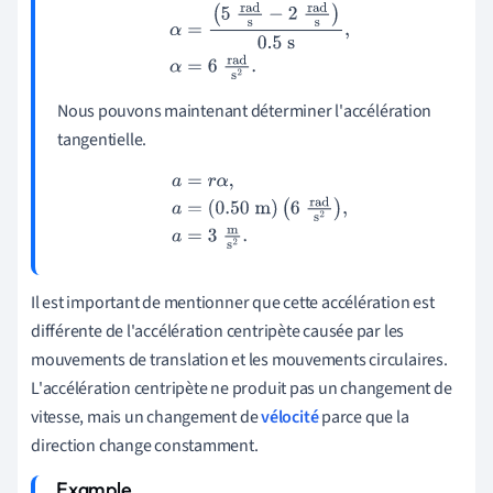
Nous pouvons maintenant déterminer l'accélération
tangentielle.
a
=
r
α
,
a
=
(
0.50
m
)
(
6
rad
s
2
)
,
a
=
3
m
s
2
.
Il est important de mentionner que cette accélération est
différente de l'accélération centripète causée par les
mouvements de translation et les mouvements circulaires.
L'accélération centripète ne produit pas un changement de
vitesse, mais un changement de
vélocité
parce que la
direction change constamment.