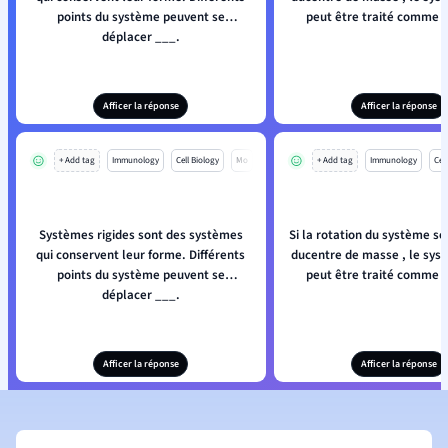
points du système peuvent se
peut être traité comme u
déplacer ___.
Afficer la réponse
Afficer la réponse
+ Add tag
Immunology
Cell Biology
Mo
+ Add tag
Immunology
Cell
Systèmes rigides sont des systèmes
Si la rotation du système se 
qui conservent leur forme. Différents
ducentre de masse , le syst
points du système peuvent se
peut être traité comme u
déplacer ___.
Afficer la réponse
Afficer la réponse