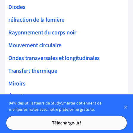
Diodes
réfraction de la lumière
Rayonnement du corps noir
Mouvement circulaire
Ondes transversales et longitudinales
Transfert thermique
Miroirs
Énergie
94% des utilisateurs de StudySmarter obtiennent de
Force électrique, Champ, et Potentiel
meilleures notes avec notre plateforme gratuite.
Tables des matières
Tables des matières
électromagnétisme
Télécharge-là !