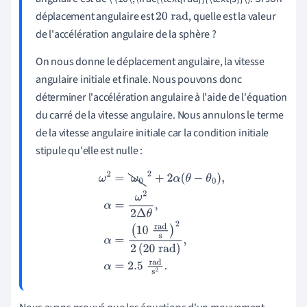
déplacement angulaire est
, quelle est la valeur
20
rad
de l'accélération angulaire de la sphère ?
On nous donne le déplacement angulaire, la vitesse
angulaire initiale et finale. Nous pouvons donc
déterminer l'accélération angulaire à l'aide de l'équation
du carré de la vitesse angulaire. Nous annulons le terme
de la vitesse angulaire initiale car la condition initiale
stipule qu'elle est nulle :
ω
2
=
ω
0
2
+
2
α
(
θ
−
θ
0
)
,
α
=
ω
2
2
Δ
θ
,
α
=
(
10
rad
s
)
2
2
(
20
rad
)
,
α
=
2.5
rad
s
2
.