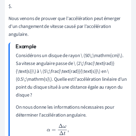
$.
Nous venons de prouver que l'accélération peut émerger
d'un changement de vitesse causé par l'accélération
angulaire.
Considérons un disque de rayon \
(50\;\mathrm{cm}\).
Sa vitesse angulaire
passe de \
(2\;\frac{\text{rad}}
{\text{s}}\)
à \
(5\;\frac{\text{rad}}{\text{s}}\)
en \
(0.5\;\mathrm{s}\)
. Quelle est l'accélération linéaire d'un
point
du disque situé à une distance égale au rayon du
disque ?
On nous donne les informations nécessaires pour
déterminer l'accélération angulaire.
α
=
Δ
ω
Δ
t
,
α
=
(
5
rad
s
−
2
rad
s
)
0.5
s
,
α
=
6
rad
s
2
.