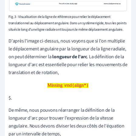
Fig. 3 - Visualisation de la ligne de référence pour relier le déplacement
translationnel au déplacement angulaire. Dans un système rigide, tous les points
situés le long d'une ligne radiale ont toujours le même déplacement angulaire.
D'après l'image ci-dessus, nous voyons que si l'on multiplie
le déplacement angulaire par la longueur de la ligne radiale,
on peut déterminer la
longueur de l'arc
. La définition de la
longueur d'arc est essentielle pour relier les mouvements de
translation et de rotation,
Missing \end{align*}
Missing \end{align*}
$.
De même, nous pouvons réarranger la définition de la
longueur d'arc pour trouver l'expression de la vitesse
angulaire. Nous devons diviser les deux côtés de l'équation
par un intervalle de temps,