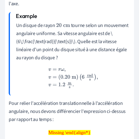
l'axe.
Un disque de rayon
tourne selon un mouvement
20
cm
angulaire uniforme. Sa vitesse angulaire est de \
(6\;\frac{\text{rad}}{\text{s}}\)
. Quelle est la vitesse
linéaire d'un point du disque situé à une distance égale
au rayon du disque ?
v
=
r
ω
,
v
=
(
0.20
m
)
(
6
rad
s
)
,
v
=
1.2
m
s
.
Pour relier l'accélération translationnelle à l'accélération
angulaire, nous devons différencier l'expression ci-dessus
par rapport au temps :
Missing \end{align*}
Missing \end{align*}