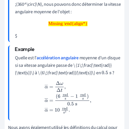
;(360^\circ)\N), nous pouvons donc déterminer la vitesse
angulaire moyenne de l'objet :
Missing \end{align*}
Missing \end{align*}
$
Quelle est l'
accélération angulaire
moyenne d'un disque
si sa vitesse angulaire passe de \
(1\;\frac{\text{rad}}
{\text{s}}\)
à \
(6\;\frac{\text{rad}}{\text{s}}\)
en
?
0.5
s
α
―
=
Δ
ω
Δ
t
,
α
―
=
(
6
rad
s
−
1
rad
s
)
0.5
s
,
α
―
=
10
rad
s
2
.
Nous avons également utilisé les définitions du calcul pour