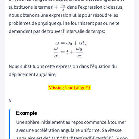
substituons le terme
dans l'expression ci-dessus,
t
+
ω
0
α
nous obtenons une expression utile
pour résoudre les
problèmes de physique qui ne fournissent pas ou ne te
demandent pas de trouver l'intervalle de temps
:
ω
=
ω
0
+
α
t
,
ω
α
=
t
+
ω
0
α
.
Nous substituons cette expression dans l'équation du
déplacement angulaire,
Missing \end{align*}
Missing \end{align*}
$
Une sphère initialement au repos commence à tourner
avec une accélération angulaire uniforme. Sa vitesse
angulaire est de \
(10\;\frac{\text{rad}}{\text{s}}\). Si
son