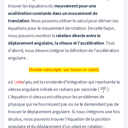
trouver les équations du
mouvement pour une
accélération constante dans un mouvement de
translation
. Nous pouvons utiliser le calcul pour dériver ces
équations pour le mouvement de rotation. De cette façon,
nous pouvons montrer la
relation directe entre le
déplacement angulaire, la vitesse et l'accélération
. Tout
d'abord, nous devons intégrer la définition de l'accélération
angulaire :
Double subscripts: use braces to clarify
Double subscripts: use braces to clarify
où
est la constante d'intégration qui représente la
é
\om
é
g
a
0
vitesse angulaire initiale en radians par seconde
.
(
rad
s
)
L'équation ci-dessus est utile pour les problèmes de
physique qui ne fournissent pas ou ne te demandent pas de
trouver le déplacement angulaire.
Si nous intégrons une fois
de plus, nous pouvons trouver l'équation de la position
angulaire et du déplacement d'un objet en rotation :