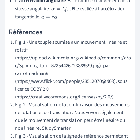
L'
accélération angulaire
est le taux de changement de la
vitesse angulaire,
. Elle est liée à l'accélération
α
=
d
ω
d
t
tangentielle,
.
a
=
r
α
Références
Fig. 1 - Une toupie soumise à un mouvement linéaire et
rotatif
(https://upload.wikimedia.org/wikipedia/commons/a/a
c/Spinning_top_%285448672388%29.jpg), par
carrotmadman6
(https://www.flickr.com/people/23512070@N08), sous
licence CC BY 2.0
(https://creativecommons.org/licenses/by/2.0/)
Fig. 2 - Visualisation de la combinaison des mouvements
de rotation et de translation. Nous voyons également
que le mouvement de translation peut être linéaire ou
non linéaire, StudySmarter.
Fig. 3 - Visualisation de la ligne de référence permettant