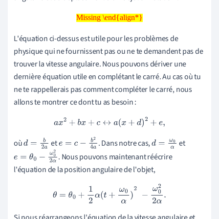
Missing \end{align*}
Missing \end{align*}
L'équation ci-dessus est utile pour les problèmes de
physique qui ne fournissent pas ou ne te demandent pas de
trouver la vitesse angulaire.
Nous pouvons dériver une
dernière équation utile en complétant le carré. Au cas où tu
ne te rappellerais pas comment compléter le carré, nous
allons te montrer ce dont tu as besoin :
a
x
2
+
b
x
+
c
↔
a
(
x
+
d
)
2
+
e
,
où
et
. Dans notre cas,
et
d
=
b
2
a
e
=
c
−
b
2
4
a
d
=
ω
0
α
. Nous pouvons maintenant réécrire
e
=
θ
0
−
ω
0
2
2
α
l'équation de la position angulaire de l'objet,
θ
=
θ
0
+
1
2
α
(
t
+
ω
0
α
)
2
−
ω
0
2
2
α
.
Si nous réarrangeons l'équation de la vitesse angulaire et