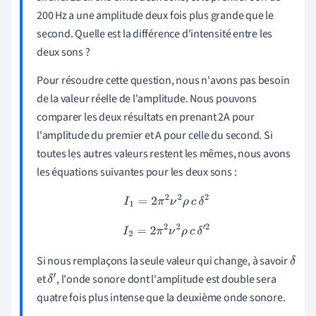
200 Hz a une amplitude deux fois plus grande que le
second. Quelle est la différence d'intensité entre les
deux sons ?
Pour résoudre cette question, nous n'avons pas besoin
de la valeur réelle de l'amplitude. Nous pouvons
comparer les deux résultats en prenant 2A pour
l'amplitude du premier et A pour celle du second. Si
toutes les autres valeurs restent les mêmes, nous avons
les équations suivantes pour les deux sons :
I
1
=
2
π
2
ν
2
ρ
c
δ
2
I
2
=
2
π
2
ν
2
ρ
c
δ
′
2
Si nous remplaçons la seule valeur qui change, à savoir
δ
et
, l'onde sonore dont l'amplitude est double sera
δ
′
quatre fois plus intense que la deuxième onde sonore.