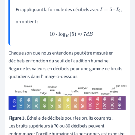
En appliquant la formule des décibels avec
,
I
=
5
⋅
I
0
on obtient :
10
⋅
log
10
(
5
)
≈
7
d
B
Chaque son que nous entendons peut être mesuré en
décibels en fonction du seuil de l'audition humaine.
Regarde les valeurs en décibels pour une gamme de bruits
quotidiens dans l'image ci-dessous.
Figure 3.
Échelle de décibels pour les bruits courants.
Les bruits supérieurs à 70 ou 80 décibels peuvent
endommager l'oreille humaine si la personne y est exposée