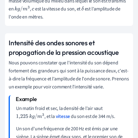
masse volumique du milieu dans lequel le son est transmis
en
,
est la vitesse du son, et
est l'amplitude de
k
g
/
m
3
c
δ
l'onde en mètres.
Intensité des ondes sonores et
propagation de la pression acoustique
Nous pouvons constater que l'intensité du son dépend
fortement des grandeurs qui sont à la puissance deux, c'est-
à-dire la fréquence et l'amplitude de l'onde sonore. Prenons
un exemple pour voir comment l'intensité varie.
Un matin froid et sec, la densité de l'air vaut
, et la
vitesse
du son est de 344 m/s.
1,225
k
g
/
m
3
Un son d'une fréquence de 200 Hz est émis par une
sirène. La sirène émet deux sons, et le premier son de