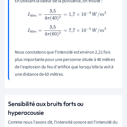
En utilisant la valeur de la puissance, on trouve :
I
40
m
=
3
,
5
4
π
(
40
)
2
=
1
,
7
×
10
−
4
W
/
m
2
I
60
m
=
3
,
5
4
π
(
60
)
2
=
7
,
7
×
10
−
5
W
/
m
2
Nous constatons que l'intensité est environ 2,21 fois
plus importante pour une personne située à 40 mètres
de l'explosion du feu d'artifice que lorsqu'elle la voit à
une distance de 60 mètres.
Sensibilité aux bruits forts ou
hyperacousie
Comme nous l'avons dit, l'intensité sonore est l'intensité du