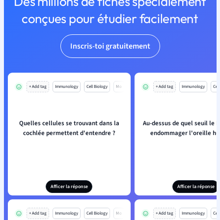
Des millions de fiches spécialement
conçues pour étudier facilement
Inscris-toi gratuitement
+ Add tag
Immunology
Cell Biology
Mo
+ Add tag
Immunology
Cell
Quelles cellules se trouvant dans la
Au-dessus de quel seuil le br
cochlée permettent d'entendre ?
endommager l'oreille hu
Afficer la réponse
Afficer la réponse
+ Add tag
Immunology
Cell Biology
Mo
+ Add tag
Immunology
Cell