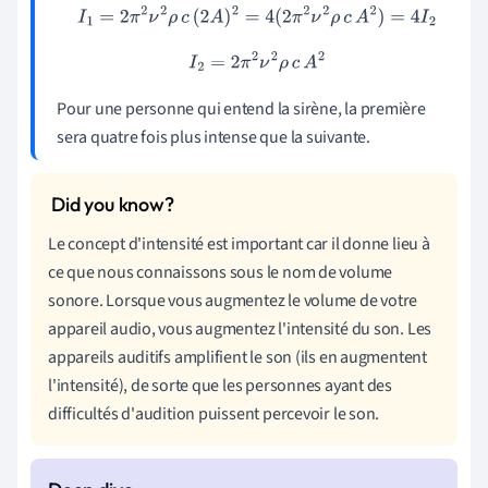
I
1
=
2
π
2
ν
2
ρ
c
(
2
A
)
2
=
4
(
2
π
2
ν
2
ρ
c
A
2
)
=
4
I
2
I
2
=
2
π
2
ν
2
ρ
c
A
2
Pour une personne qui entend la sirène, la première
sera quatre fois plus intense que la suivante.
Le concept d'intensité est important car il donne lieu à
ce que nous connaissons sous le nom de volume
sonore. Lorsque vous augmentez le volume de votre
appareil audio, vous augmentez l'intensité du son. Les
appareils auditifs amplifient le son (ils en augmentent
l'intensité), de sorte que les personnes ayant des
difficultés d'audition puissent percevoir le son.