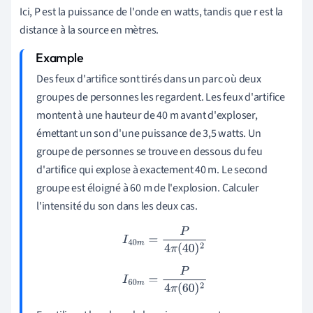
Ici, P est la puissance de l'onde en watts, tandis que r est la
distance à la source en mètres.
Des feux d'artifice sont tirés dans un parc où deux
groupes de personnes les regardent. Les feux d'artifice
montent à une hauteur de 40 m avant d'exploser,
émettant un son d'une puissance de 3,5 watts. Un
groupe de personnes se trouve en dessous du feu
d'artifice qui explose à exactement 40 m. Le second
groupe est éloigné à 60 m de l'explosion. Calculer
l'intensité du son dans les deux cas.
I
40
m
=
P
4
π
(
40
)
2
I
60
m
=
P
4
π
(
60
)
2