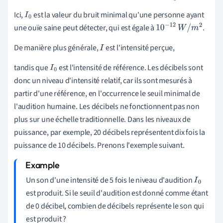
Ici,
est la valeur du bruit minimal qu'une personne ayant
I
0
une ouïe saine peut détecter, qui est égale à
.
10
−
12
W
/
m
2
De manière plus générale,
est l'intensité perçue,
I
tandis que
est l'intensité de référence. Les décibels sont
I
0
donc un niveau d'intensité relatif, car ils sont mesurés à
partir d'une référence, en l'occurrence le seuil minimal de
l'audition humaine. Les décibels ne fonctionnent pas non
plus sur une échelle traditionnelle. Dans les niveaux de
puissance, par exemple, 20 décibels représentent dix fois la
puissance de 10 décibels. Prenons l'exemple suivant.
Un son d'une intensité de 5 fois le niveau d'audition
I
0
est produit. Si le seuil d'audition est donné comme étant
de 0 décibel, combien de décibels représente le son qui
est produit ?