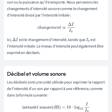
son ou la puissance qu'il transporte. Nous percevons les
changements d'intensité sonore comme le changement
d'intensité divisé par l'intensité initiale :
c
h
a
n
g
e
m
e
n
t
∝
Δ
I
I
0
Ici,
est le changement d'intensité, tandis que
est
Δ
I
I
0
l'intensité initiale. Le niveau d'intensité peut également être
exprimé en décibels.
Décibel et volume sonore
Les décibels sont une unité utilisée pour exprimer le rapport
de l'intensité d'un son par rapport à une référence, comme
dans la formule suivante :
intensité sonore(dB)
=
10
⋅
log
10
I
I
0
é