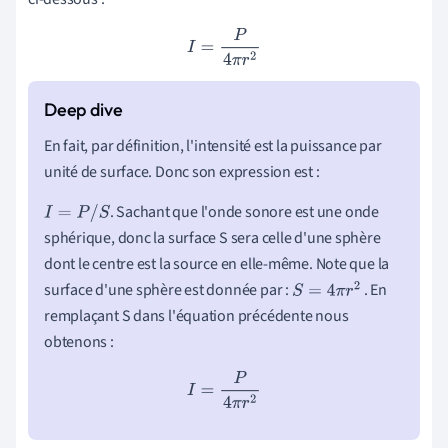
I
=
P
4
π
r
2
En fait, par définition, l'intensité est la puissance par
unité de surface. Donc son expression est :
. Sachant que l'onde sonore est une onde
I
=
P
/
S
sphérique, donc la surface S sera celle d'une sphère
dont le centre est la source en elle-même. Note que la
surface d'une sphère est donnée par :
. En
S
=
4
π
r
2
remplaçant S dans l'équation précédente nous
obtenons :
I
=
P
4
π
r
2