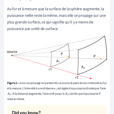
Au fur et à mesure que la surface de la sphère augmente, la
puissance nette reste la même, mais elle se propage sur une
plus grande surface, ce qui signifie qu'il y a moins de
puissance par unité de surface.
Figure 2.
Le son se propage en partant de sa source et perd de son intensité au fur
et à mesure. L'intensité à une distance
est égale à la puissance divisée par l'aire
r
1
. Si la distance augmente, l'aire croît jusqu'à
, tandis que la puissance P
A
1
A
2
reste la même.