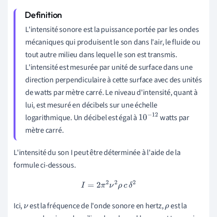
L'intensité sonore est la puissance portée par les ondes
mécaniques qui produisent le son dans l'air, le fluide ou
tout autre milieu dans lequel le son est transmis.
L'intensité est mesurée par unité de surface dans une
direction perpendiculaire à cette surface avec des unités
de watts par mètre carré. Le niveau d'intensité, quant à
lui, est mesuré en décibels sur une échelle
logarithmique. Un décibel est égal à
watts par
10
−
12
mètre carré.
L'intensité du son I peut être déterminée à l'aide de la
formule ci-dessous.
I
=
2
π
2
ν
2
ρ
c
δ
2
Ici,
est la fréquence de l'onde sonore en hertz,
est la
ν
ρ