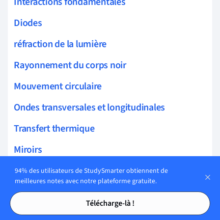
Interactions fondamentales
Diodes
réfraction de la lumière
Rayonnement du corps noir
Mouvement circulaire
Ondes transversales et longitudinales
Transfert thermique
Miroirs
Énergie
94% des utilisateurs de StudySmarter obtiennent de
meilleures notes avec notre plateforme gratuite.
Force électrique, Champ, et Potentiel
Tables des matières
Tables des matières
Télécharge-là !
électromagnétisme