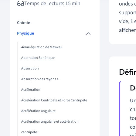
Temps de lecture: 15 min
ondes q
support
vide, i
Chimie
affiche
Physique
4ème équation de Maxwell
Aberration Sphérique
Absorption
Défi
Absorption des rayons X
Accélération
Un
Accélération Centripète et Force Centripète
ch
Accélération angulaire
to
Accélération angulaire et accélération
co
centripète
mè