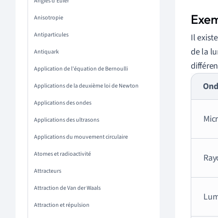
Angles d'Euler
Exem
Anisotropie
Antiparticules
Il exis
de la l
Antiquark
différe
Application de l'équation de Bernoulli
Ond
Applications de la deuxième loi de Newton
Applications des ondes
Mic
Applications des ultrasons
Applications du mouvement circulaire
Atomes et radioactivité
Ray
Attracteurs
Attraction de Van der Waals
Lumi
Attraction et répulsion