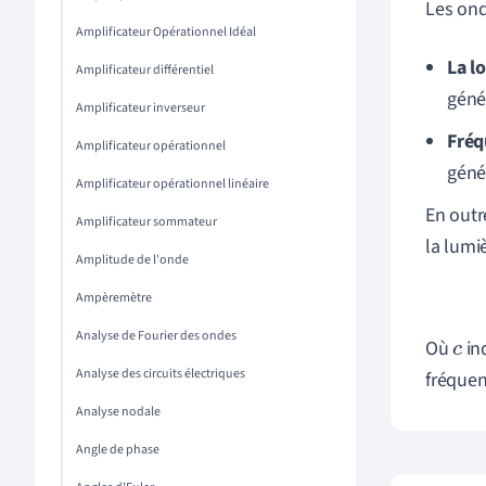
Les ond
Amplificateur Opérationnel Idéal
La l
Amplificateur différentiel
géné
Amplificateur inverseur
Fréq
Amplificateur opérationnel
géné
Amplificateur opérationnel linéaire
En outre
Amplificateur sommateur
la lumiè
Amplitude de l'onde
Ampèremètre
Analyse de Fourier des ondes
Où
ind
c
Analyse des circuits électriques
fréquen
Analyse nodale
Angle de phase