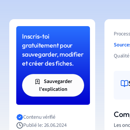
Process
Inscris-toi
gratuitement pour
Source
sauvegarder, modifier
Qualité
et créer des fiches.
Sauvegarder
l'explication
Comp
Contenu vérifié
Publié le: 26.06.2024
Les ond