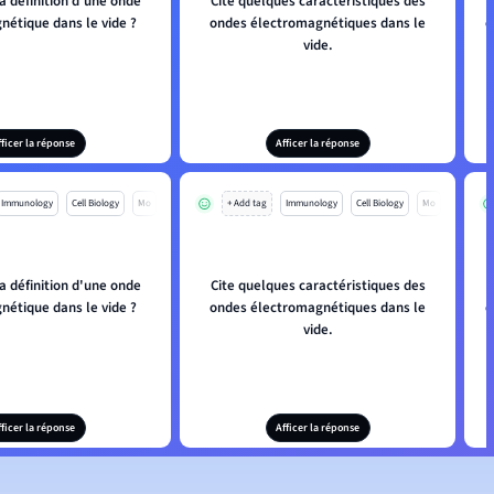
a définition d'une onde
Cite quelques caractéristiques des
nétique dans le vide ?
ondes électromagnétiques dans le
é
vide.
fficer la réponse
Afficer la réponse
Immunology
Cell Biology
Mo
+ Add tag
Immunology
Cell Biology
Mo
a définition d'une onde
Cite quelques caractéristiques des
nétique dans le vide ?
ondes électromagnétiques dans le
é
vide.
fficer la réponse
Afficer la réponse