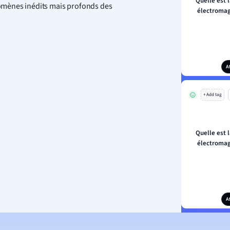
Quelle est l
omènes inédits mais profonds des
électromag
A
+ Add tag
Quelle est l
électromag
A