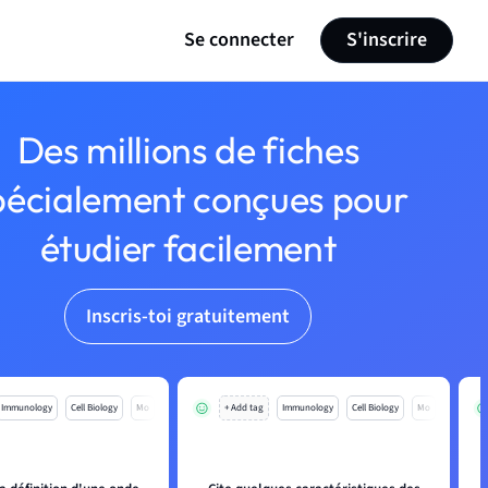
Se connecter
S'inscrire
Des millions de fiches
pécialement conçues pour
étudier facilement
Inscris-toi gratuitement
Immunology
Cell Biology
Mo
+ Add tag
Immunology
Cell Biology
Mo