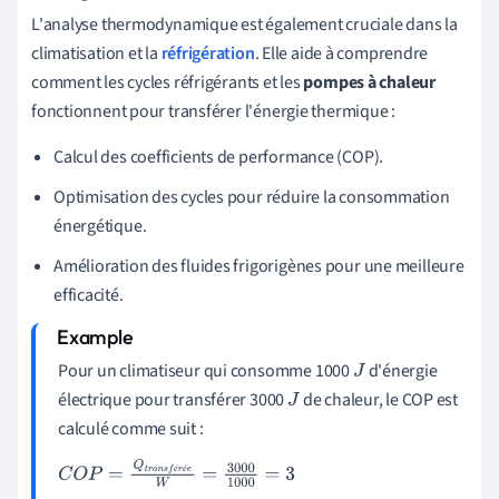
L'analyse thermodynamique est également cruciale dans la
climatisation et la
réfrigération
. Elle aide à comprendre
comment les cycles réfrigérants et les
pompes à chaleur
fonctionnent pour transférer l'énergie thermique :
Calcul des coefficients de performance (COP).
Optimisation des cycles pour réduire la consommation
énergétique.
Amélioration des fluides frigorigènes pour une meilleure
efficacité.
Pour un climatiseur qui consomme 1000
d'énergie
J
électrique pour transférer 3000
de chaleur, le COP est
J
calculé comme suit :
é
é
C
O
P
=
Q
t
r
a
n
s
f
é
r
é
e
W
=
3000
1000
=