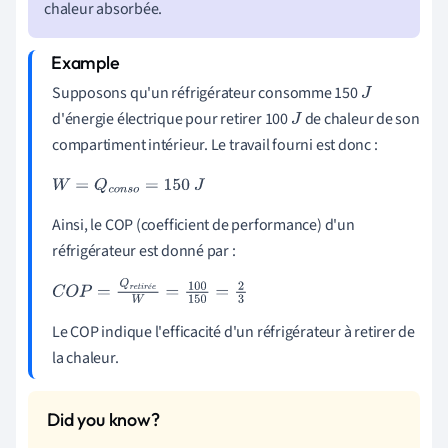
chaleur absorbée.
s
Supposons qu'un réfrigérateur consomme 150
J
d'énergie électrique pour retirer 100
de chaleur de son
J
compartiment intérieur. Le travail fourni est donc :
W
=
Q
c
o
n
s
o
=
150
J
Ainsi, le COP (coefficient de performance) d'un
réfrigérateur est donné par :
é
C
O
P
=
Q
r
e
t
i
r
é
e
W
=
100
150
=
2
3
Le COP indique l'efficacité d'un réfrigérateur à retirer de
la chaleur.