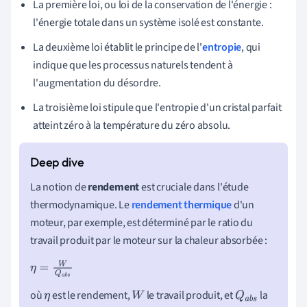
La première loi, ou loi de la conservation de l'énergie :
l'énergie totale dans un système isolé est constante.
La deuxième loi établit le principe de l'
entropie
, qui
indique que les processus naturels tendent à
l'augmentation du désordre.
La troisième loi stipule que l'entropie d'un cristal parfait
atteint zéro à la température du zéro absolu.
La notion de
rendement
est cruciale dans l'étude
thermodynamique. Le
rendement thermique
d'un
moteur, par exemple, est déterminé par le ratio du
travail produit par le moteur sur la chaleur absorbée :
η
=
W
Q
a
b
s
où
est le rendement,
le travail produit, et
la
η
W
Q
a
b