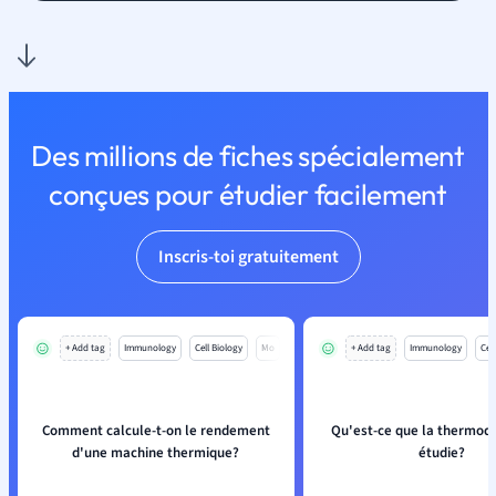
Des millions de fiches spécialement
conçues pour étudier facilement
Inscris-toi gratuitement
+ Add tag
Immunology
Cell Biology
Mo
+ Add tag
Immunology
Cell
Comment calcule-t-on le rendement
Qu'est-ce que la thermo
d'une machine thermique?
étudie?