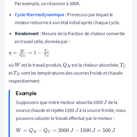
Par exemple, un réservoir à 300K.
Cycle thermodynamique
: Processus par lequel le
moteur retourne à son état initial après chaque cycle.
Rendement
: Mesure de la fraction de chaleur convertie
en travail utile, donnée par :
η
=
W
Q
H
=
1
−
T
C
T
H
où
est le travail produit,
est la chaleur absorbée,
W
Q
H
T
C
et
sont les températures des sources froide et chaude
T
H
respectivement.
Supposons que notre moteur absorbe 2000
de la
J
source chaude et rejette 1500
à la source froide, nous
J
pouvons calculer le travail effectué par le moteur :
W
=
Q
H
−
Q
C
=
2000
J
−
1500
J
=
500
J