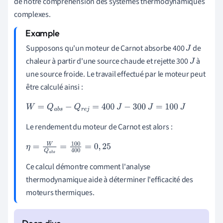
de notre compréhension des systèmes thermodynamiques
complexes.
Supposons qu'un moteur de Carnot absorbe 400
de
J
chaleur à partir d'une source chaude et rejette 300
à
J
une source froide. Le travail effectué par le moteur peut
être calculé ainsi :
W
=
Q
a
b
s
−
Q
r
e
j
=
400
J
−
300
J
=
100
J
Le rendement du moteur de Carnot est alors :
η
=
W
Q
a
b
s
=
100
400
=
0
,
25
Ce calcul démontre comment l'analyse
thermodynamique aide à déterminer l'efficacité des
moteurs thermiques.