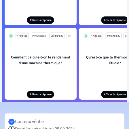
Afficer la réponse
Afficer la réponse
+ Add tag
Immunology
Cell Biology
Mo
+ Add tag
Immunology
Cell
Comment calcule-t-on le rendement
Qu'est-ce que la thermo
d'une machine thermique?
étudie?
Afficer la réponse
Afficer la réponse
Contenu vérifié
Dernière mise à jour: 09.09.2024