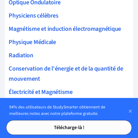
Optique Ondulatoire
Physiciens célèbres
Magnétisme et induction électromagnétique
Physique Médicale
Radiation
Conservation de l'énergie et de la quantité de
mouvement
Électricité et Magnétisme
Modèle particulaire de la matière
94% des utilisateurs de StudySmarter obtiennent de
meilleures notes avec notre plateforme gratuite.
Optique géométrique et physique
Tables des matières
Tables des matières
Télécharge-là !
Densité