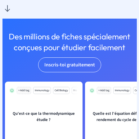
Des millions de fiches spécialement
conçues pour étudier facilement
Inscris-toi gratuitement
+ Add tag
Immunology
Cell Biology
Mo
+ Add tag
Immunology
Cell
Qu'est-ce que la thermodynamique
Quelle est l'équation défi
étudie ?
rendement du cycle de 