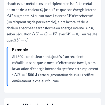
chauffiez un métal dans un récipient bien isolé. Le métal
absorbe de la chaleur
jusqu'à ce que son énergie interne
Q
augmente. Si aucun travail externe
n'est effectué
Δ
U
W
(un récipient rigide par exemple), alors la totalité de la
chaleur absorbée se transforme en énergie interne. Ainsi,
selon l'équation
, avec
, il en résulte
Δ
U
=
Q
−
W
W
=
0
que
.
Δ
U
=
Q
Si 1500 J de chaleur sont ajoutés à un récipient
métallique sans que le métal n'effectue de travail, alors
la variation d'énergie interne du système est simplement
:
Cette augmentation de 1500 J reflète
Δ
U
=
1500
J
entièrement la chaleur fournie.