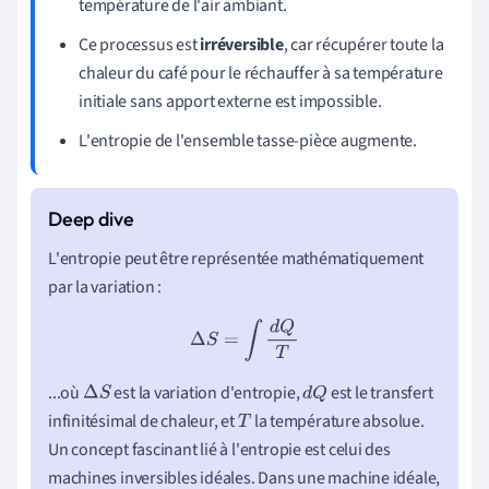
température de l'air ambiant.
Ce processus est
irréversible
, car récupérer toute la
chaleur du café pour le réchauffer à sa température
initiale sans apport externe est impossible.
L'entropie de l'ensemble tasse-pièce augmente.
L'entropie peut être représentée mathématiquement
par la variation :
Δ
S
=
∫
d
Q
T
...où
est la variation d'entropie,
est le transfert
Δ
S
d
Q
infinitésimal de chaleur, et
la température absolue.
T
Un concept fascinant lié à l'entropie est celui des
machines inversibles idéales. Dans une machine idéale,