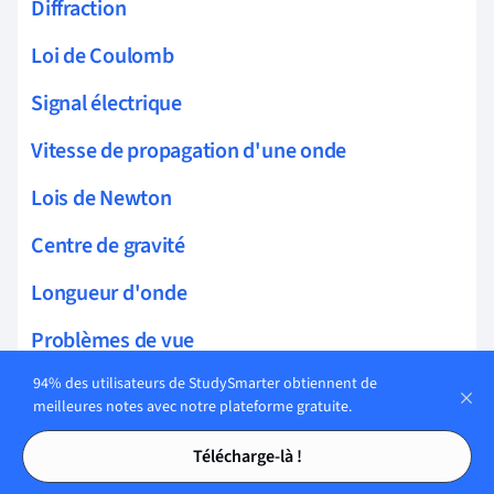
Diffraction
Loi de Coulomb
Signal électrique
Vitesse de propagation d'une onde
Lois de Newton
Centre de gravité
Longueur d'onde
Problèmes de vue
94% des utilisateurs de StudySmarter obtiennent de
Fentes de Young
meilleures notes avec notre plateforme gratuite.
Études énergétiques en électricité
Tables des matières
Tables des matières
Télécharge-là !
Interactions fondamentales