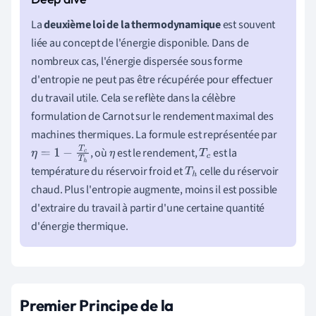
La
deuxième loi de la thermodynamique
est souvent
liée au concept de l'énergie disponible. Dans de
nombreux cas, l'énergie dispersée sous forme
d'entropie ne peut pas être récupérée pour effectuer
du travail utile. Cela se reflète dans la célèbre
formulation de Carnot sur le rendement maximal des
machines thermiques. La formule est représentée par
, où
est le rendement,
est la
η
=
1
−
T
c
T
h
η
T
c
température du réservoir froid et
celle du réservoir
T
h
chaud. Plus l'entropie augmente, moins il est possible
d'extraire du travail à partir d'une certaine quantité
d'énergie thermique.
Premier Principe de la