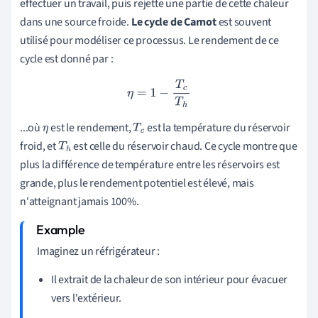
effectuer un travail, puis rejette une partie de cette chaleur
dans une source froide.
Le cycle de Carnot
est souvent
utilisé pour modéliser ce processus. Le rendement de ce
cycle est donné par :
η
=
1
−
T
c
T
h
...où
est le rendement,
est la température du réservoir
η
T
c
froid, et
est celle du réservoir chaud. Ce cycle montre que
T
h
plus la différence de température entre les réservoirs est
grande, plus le rendement potentiel est élevé, mais
n'atteignant jamais 100%.
Imaginez un réfrigérateur :
Il extrait de la chaleur de son intérieur pour évacuer
vers l'extérieur.