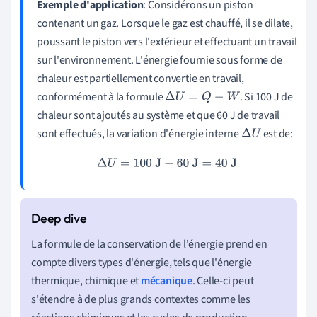
Exemple d'application
: Considérons un piston
contenant un gaz. Lorsque le gaz est chauffé, il se dilate,
poussant le piston vers l'extérieur et effectuant un travail
sur l'environnement. L'énergie fournie sous forme de
chaleur est partiellement convertie en travail,
conformément à la formule
. Si 100 J de
Δ
U
=
Q
−
W
chaleur sont ajoutés au système et que 60 J de travail
sont effectués, la variation d'énergie interne
est de:
Δ
U
Δ
U
=
100
J
−
60
J
=
40
J
La formule de la conservation de l'énergie prend en
compte divers types d'énergie, tels que l'énergie
thermique, chimique et
mécanique
. Celle-ci peut
s'étendre à de plus grands contextes comme les