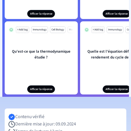
Afficer la réponse
Afficer la réponse
+ Add tag
Immunology
Cell Biology
Mo
+ Add tag
Immunology
Cell
Qu'est-ce que la thermodynamique
Quelle est l'équation défi
étudie ?
rendement du cycle de 
Afficer la réponse
Afficer la réponse
Contenu vérifié
Dernière mise à jour: 09.09.2024