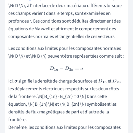
\N( D \N), à l'interface de deux matériaux différents lorsque
ces champs varient dans le temps, sont examinées en
profondeur. Ces conditions sont déduites directement des
équations de Maxwell et affirment le comportement des
composantes normales et tangentielles de ces vecteurs.
Les conditions aux limites pour les composantes normales
\N( D \N) et \N( B \N) peuvent être représentées comme suit :
D
1
n
−
D
2
n
=
σ
Ici,
signifie la densité de charge de surface et
et
σ
D
1
n
D
2
n
les déplacements électriques respectifs sur les deux côtés
de la frontière. \N[ B_{1n} - B_{2n} = 0 \N] Dans cette
équation, \N( B_{1n} \N) et \N( B_{2n} \N) symbolisent les
densités de flux magnétiques de part et d'autre de la
frontière.
De même, les conditions aux limites pour les composantes