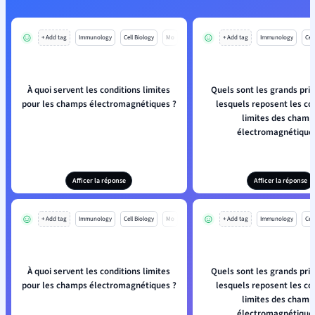
+ Add tag
Immunology
Cell Biology
Mo
+ Add tag
Immunology
Cell
À quoi servent les conditions limites
Quels sont les grands prin
pour les champs électromagnétiques ?
lesquels reposent les co
limites des champ
électromagnétique
Afficer la réponse
Afficer la réponse
+ Add tag
Immunology
Cell Biology
Mo
+ Add tag
Immunology
Cell
À quoi servent les conditions limites
Quels sont les grands prin
pour les champs électromagnétiques ?
lesquels reposent les co
limites des champ
électromagnétique