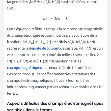
tangentielles \N( E \N) et \N( H \N) sont spécifiées comme
suit :
E
1
t
−
E
2
t
=
0
Cette équation reflète le fait que la composante tangentielle
du champ électrique est continue de part et d'autre de la
frontière. \N- H_{1t} - H_{2t} = K \Nfois n \N- Ici, \N( K \N)
représente la
densité de courant
de surface, \N( n \N) est un
vecteur normal unitaire pointé du milieu 1 vers le milieu 2 et
\N( H_{1t} \N) et \N( H_{2t} \N) mentionnent les
champs magnétiques
des deux côtés de la frontière.
Ces conditions guident efficacement les altérations des
champs électromagnétiques à travers les frontières,
influencées uniquement par les scénarios variables dans le
temps.
Aspects difficiles des champs électromagnétiques
variables dans le temps