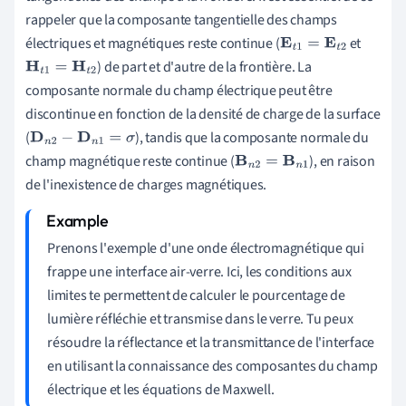
rappeler que la composante tangentielle des champs
électriques et magnétiques reste continue (
et
E
t
1
=
E
t
2
) de part et d'autre de la frontière. La
H
t
1
=
H
t
2
composante normale du champ électrique peut être
discontinue en fonction de la densité de charge de la surface
(
), tandis que la composante normale du
D
n
2
−
D
n
1
=
σ
champ magnétique reste continue (
), en raison
B
n
2
=
B
n
1
de l'inexistence de charges magnétiques.
Prenons l'exemple d'une onde électromagnétique qui
frappe une interface air-verre. Ici, les conditions aux
limites te permettent de calculer le pourcentage de
lumière réfléchie et transmise dans le verre. Tu peux
résoudre la réflectance et la transmittance de l'interface
en utilisant la connaissance des composantes du champ
électrique et les équations de Maxwell.