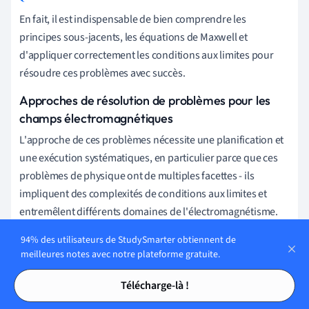
En fait, il est indispensable de bien comprendre les
principes sous-jacents, les équations de Maxwell et
d'appliquer correctement les conditions aux limites pour
résoudre ces problèmes avec succès.
Approches de résolution de problèmes pour les
champs électromagnétiques
L'approche de ces problèmes nécessite une planification et
une exécution systématiques, en particulier parce que ces
problèmes de physique ont de multiples facettes - ils
impliquent des complexités de conditions aux limites et
entremêlent différents domaines de l'électromagnétisme.
Une approche efficace consiste à diviser le problème en
94% des utilisateurs de StudySmarter obtiennent de
meilleures notes avec notre plateforme gratuite.
parties plus petites et plus faciles à gérer. Une fois cette
Tables des matières
Tables des matières
étape franchie, chaque partie peut être examinée
Télécharge-là !
indépendamment, en tenant compte des paramètres et des