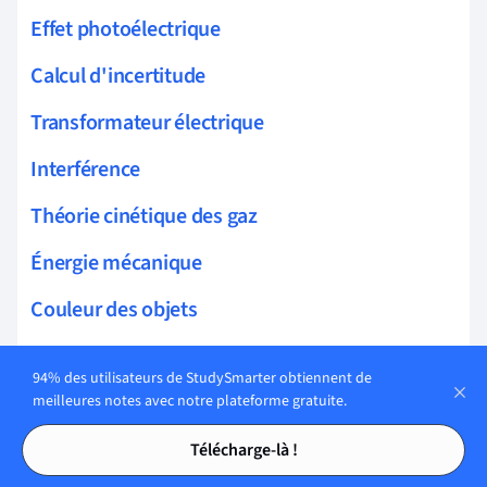
Effet photoélectrique
Calcul d'incertitude
Transformateur électrique
Interférence
Théorie cinétique des gaz
Énergie mécanique
Couleur des objets
Chute libre
94% des utilisateurs de StudySmarter obtiennent de
Diffraction
meilleures notes avec notre plateforme gratuite.
Tables des matières
Tables des matières
Loi de Coulomb
Télécharge-là !