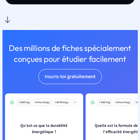
Des millions de fiches spécialement
conçues pour étudier facilement
Inscris-toi gratuitement
+ Add tag
Immunology
Cell Biology
Mo
+ Add tag
Immunology
Cell
Qu'est-ce que la durabilité
Quelle est la formule de 
énergétique ?
l'efficacité énergéti