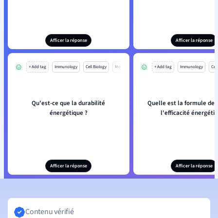
Afficer la réponse
Afficer la réponse
+ Add tag
Immunology
Cell Biology
Mo
+ Add tag
Immunology
Cell
Qu'est-ce que la durabilité
Quelle est la formule de 
énergétique ?
l'efficacité énergéti
Afficer la réponse
Afficer la réponse
Contenu vérifié