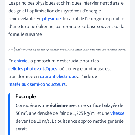
Les principes physiques et chimiques interviennent dans le
design et l'optimisation des systèmes d'énergie
renouvelable. En
physique
, le calcul de l'énergie disponible
d'une turbine éolienne, par exemple, se base souvent sur la
formule suivante :
P
=
1
2
ρ
A
v
3
~où~
P
~est la puissance,~
ρ
~la densité de
ù
é
é
l'air,~
A
~la surface balayée des pales, et~
v
~la vitesse du vent.
En
chimie
, la photochimie est cruciale pour les
cellules photovoltaïques
, où l'énergie lumineuse est
transformée en
courant électrique
à l'aide de
matériaux semi-conducteurs
.
Considérons une
éolienne
avec une surface balayée de
50 m², une densité de l'air de 1,225 kg/m³ et une
vitesse
de vent de 10 m/s. La puissance approximative générée
serait :