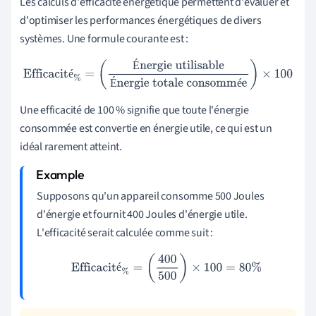
Les calculs d'efficacité énergétique permettent d'évaluer et
d'optimiser les performances énergétiques de divers
systèmes. Une formule courante est :
É
Efficacité
%
=
(
Énergie utilisable
Énergie totale
é
É
é
consommée
)
×
100
Une efficacité de 100 % signifie que toute l'énergie
consommée est convertie en énergie utile, ce qui est un
idéal rarement atteint.
Supposons qu'un appareil consomme 500 Joules
d'énergie et fournit 400 Joules d'énergie utile.
L'efficacité serait calculée comme suit :
Efficacité
%
=
(
400
500
)
×
100
=
80
%
é