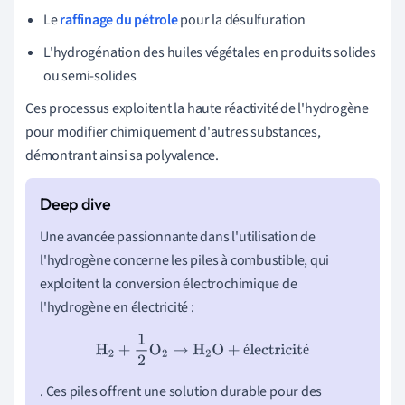
Le
raffinage du pétrole
pour la désulfuration
L'hydrogénation des huiles végétales en produits solides
ou semi-solides
Ces processus exploitent la haute réactivité de l'hydrogène
pour modifier chimiquement d'autres substances,
démontrant ainsi sa polyvalence.
Une avancée passionnante dans l'utilisation de
l'hydrogène concerne les piles à combustible, qui
exploitent la conversion électrochimique de
l'hydrogène en électricité :
H
2
+
1
2
O
2
→
H
2
O
+
électricité
é
é
. Ces piles offrent une solution durable pour des