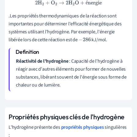
2
H
2
+
O
2
→
2
H
2
O
+
énergie
é
.Les propriétés thermodynamiques de la réaction sont
importantes pour déterminer l'efficacité énergétique des
systèmes utilisant l'hydrogène. Par exemple, l'énergie
libérée lors de cette réaction est de
kJ/mol.
−
286
Réactivité de l'hydrogène
: Capacité de l'hydrogène à
réagir avec d'autres éléments pour former de nouvelles
substances, libérant souvent de l'énergie sous forme de
chaleur ou de lumière.
Propriétés physiques clés de l'hydrogène
L'hydrogène présente des
propriétés physiques
singulières
: