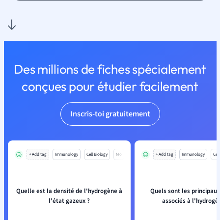
Des millions de fiches spécialement
conçues pour étudier facilement
Inscris-toi gratuitement
+ Add tag
Immunology
Cell Biology
Mo
+ Add tag
Immunology
Cell
Quelle est la densité de l'hydrogène à
Quels sont les principaux
l'état gazeux ?
associés à l'hydrogè