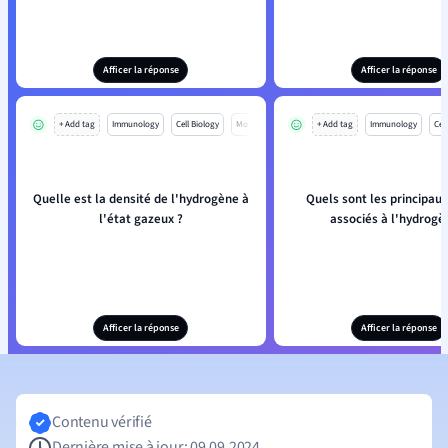
Afficer la réponse
Afficer la réponse
+ Add tag
Immunology
Cell Biology
Mo
+ Add tag
Immunology
Cell
Quelle est la densité de l'hydrogène à
Quels sont les principaux
l'état gazeux ?
associés à l'hydrogè
Afficer la réponse
Afficer la réponse
Contenu vérifié
Dernière mise à jour: 09.09.2024