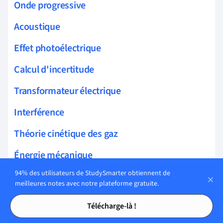
Onde progressive
Acoustique
Effet photoélectrique
Calcul d'incertitude
Transformateur électrique
Interférence
Théorie cinétique des gaz
Énergie mécanique
94% des utilisateurs de StudySmarter obtiennent de
Couleur des objets
meilleures notes avec notre plateforme gratuite.
Chute libre
Tables des matières
Tables des matières
Télécharge-là !
Diffraction