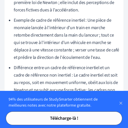
première loi de Newton ; elle inclut des perceptions de
forces fictives dues à l'accélération.
Exemple de cadre de référence inertiel : Une pièce de
monnaie lancée à l'intérieur d'un train en marche
retombe directement dans la main du lanceur ; tout ce
qui se trouve à l'intérieur d'un véhicule en marche se
déplace à une vitesse constante ; verser une tasse de café
et prédire la direction de l'écoulement de l'eau.
Différence entre un cadre de référence inertiel et un
cadre de référence non inertiel : Le cadre inertiel est soit
au repos, soit en mouvement uniforme, obéit aux lois de
Newton et ne subit aucune force fictive ; les cadres non
inertiels accélèrent et perçoivent des forces fictives dues
94% des utilisateurs de StudySmarter obtiennent de
à cette accélération, ce qui altère l'adhésion aux lois de
meilleures notes avec notre plateforme gratuite.
Newton.
Tables des matières
Tables des matières
Télécharge-là !
Importance du cadre de référence inertiel : Fournit une