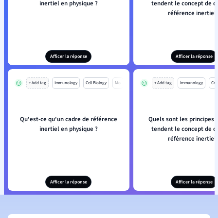
inertiel en physique ?
tendent le concept de c
référence inertiel 
Afficer la réponse
Afficer la réponse
+ Add tag
Immunology
Cell Biology
Mo
+ Add tag
Immunology
Cell
Qu'est-ce qu'un cadre de référence
Quels sont les principes 
inertiel en physique ?
tendent le concept de c
référence inertiel 
Afficer la réponse
Afficer la réponse