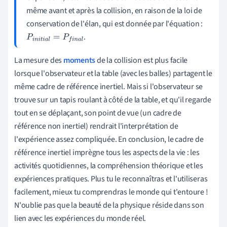
même avant et après la collision, en raison de la loi de
conservation de l'élan, qui est donnée par l'équation :
.
P
i
n
i
t
i
a
l
=
P
f
i
n
a
l
La mesure des
moments
de la collision est plus facile
lorsque l'observateur et la table (avec les balles) partagent le
même cadre de référence inertiel. Mais si l'observateur se
trouve sur un tapis roulant à côté de la table, et qu'il regarde
tout en se déplaçant, son point de vue (un cadre de
référence non inertiel) rendrait l'interprétation de
l'expérience assez compliquée. En conclusion, le cadre de
référence inertiel imprègne tous les aspects de la vie : les
activités quotidiennes, la compréhension théorique et les
expériences pratiques. Plus tu le reconnaîtras et l'utiliseras
facilement, mieux tu comprendras le monde qui t'entoure !
N'oublie pas que la beauté de la physique réside dans son
lien avec les expériences du monde réel.