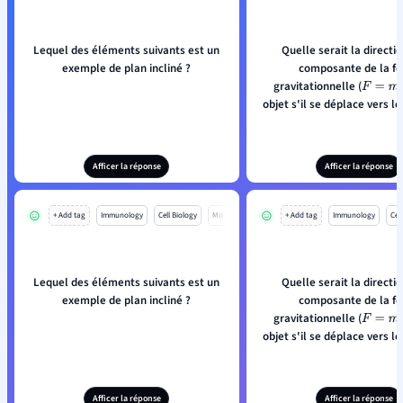
Lequel des éléments suivants est un
Quelle serait la directio
exemple de plan incliné ?
composante de la fo
gravitationnelle (
F
=
m
g
objet s'il se déplace vers le
pente ?
Afficer la réponse
Afficer la réponse
+ Add tag
Immunology
Cell Biology
Mo
+ Add tag
Immunology
Cell
Lequel des éléments suivants est un
Quelle serait la directio
exemple de plan incliné ?
composante de la fo
gravitationnelle (
F
=
m
g
objet s'il se déplace vers le
pente ?
Afficer la réponse
Afficer la réponse