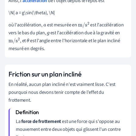
Ainsi, l'
accélération
de l'objet depuis le repos est
\N[ a = g\sin(\theta), \N]
où l'accélération,
est mesurée en
est l'accélération
a
m
/
s
2
vers le bas du plan,
est l'accélération due à la gravité en
g
, et
est l'angle entre l'horizontale et le plan incliné
m
/
s
2
θ
mesuré en degrés.
Friction sur un plan incliné
En réalité, aucun plan incliné n'est vraiment lisse. C'est
pourquoi nous devons tenir compte de l'effet du
frottement.
La
force de frottement
est une force qui s'oppose au
mouvement entre deux objets qui glissent l'un contre