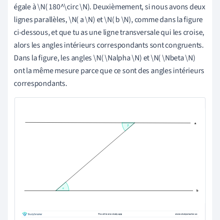
égale à \N( 180^\circ \N). Deuxièmement, si nous avons deux
lignes parallèles, \N( a \N) et \N( b \N), comme dans la figure
ci-dessous, et que tu as une ligne transversale qui les croise,
alors les angles intérieurs correspondants sont congruents.
Dans la figure, les angles \N( \Nalpha \N) et \N( \Nbeta \N)
ont la même mesure parce que ce sont des angles intérieurs
correspondants.