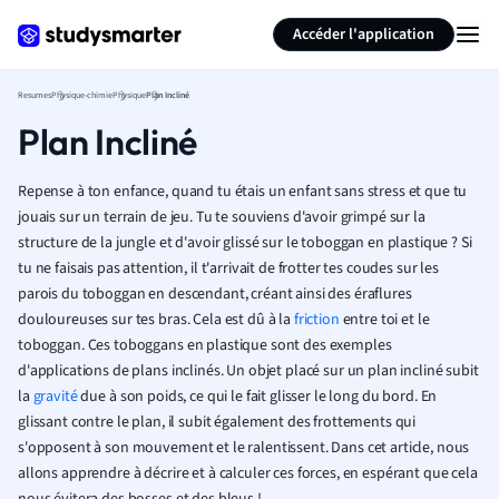
Générer des flashcards
Résumer la page
Accéder l'application
Resumes
Physique-chimie
Physique
Plan Incliné
Plan Incliné
Repense à ton enfance, quand tu étais un enfant sans stress et que tu
jouais sur un terrain de jeu. Tu te souviens d'avoir grimpé sur la
structure de la jungle et d'avoir glissé sur le toboggan en plastique ? Si
tu ne faisais pas attention, il t'arrivait de frotter tes coudes sur les
parois du toboggan en descendant, créant ainsi des éraflures
douloureuses sur tes bras. Cela est dû à la
friction
entre toi et le
toboggan. Ces toboggans en plastique sont des exemples
d'applications de plans inclinés. Un objet placé sur un plan incliné subit
la
gravité
due à son poids, ce qui le fait glisser le long du bord. En
glissant contre le plan, il subit également des frottements qui
s'opposent à son mouvement et le ralentissent. Dans cet article, nous
allons apprendre à décrire et à calculer ces forces, en espérant que cela