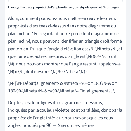
L'image illustre la propriété de l'angle intérieur, qui stipule que
et
sont égaux.
α
β
Alors, comment pouvons-nous mettre en œuvre les deux
propriétés discutées ci-dessus dans notre diagramme du
plan incliné ? En regardant notre précédent diagramme de
plan incliné, nous pouvons identifier un triangle droit formé
par le plan. Puisque l'angle d'élévation est \N( \Ntheta \N), et
que l'une des autres mesures d'angle est \N( 90^\Ncircuit
\N), nous pouvons montrer que l'angle restant, appelons-le
\N( x \N), doit mesurer \N( 90-\Ntheta \N) :
\N- [\N- Début{alignement} & \Ntheta +90+x = 180 \N- & x =
180-90-\Ntheta \N- & x=90-\Ntheta\N- Fin{alignement}]. \]
De plus, les deux lignes du diagramme ci-dessous,
indiquées par la couleur violette, sont parallèles, donc par la
propriété de l'angle intérieur, nous savons que les deux
angles indiqués par
seront les mêmes.
90
−
θ