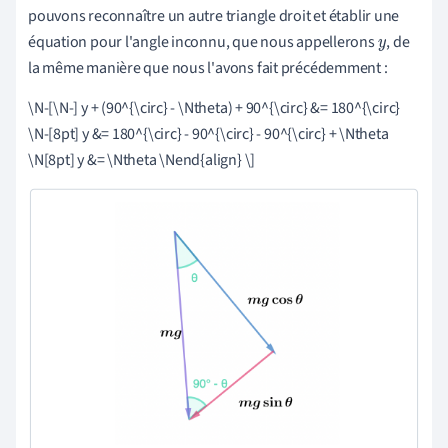
pouvons reconnaître un autre triangle droit et établir une
équation pour l'angle inconnu, que nous appellerons
, de
y
la même manière que nous l'avons fait précédemment :
\N-[\N-] y + (90^{\circ} - \Ntheta) + 90^{\circ} &= 180^{\circ}
\N-[8pt] y &= 180^{\circ} - 90^{\circ} - 90^{\circ} + \Ntheta
\N[8pt] y &= \Ntheta \Nend{align} \]