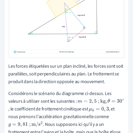
Les forces étiquetées sur un plan incliné, les forces sont soit
parallèles, soit perpendiculaires au plan. Le frottement se
produit dans la direction opposée au mouvement.
Considérons le scénario du diagramme ci-dessus. Les
valeurs à utiliser sont les suivantes :
,
m
=
2
,
5
;
kg
θ
, le coefficient de frottement cinétique est
, et
μ
k
=
0
,
3
=
nous prenons l'accélération gravitationnelle comme
3
. Nous supposons ici qu'il y a un
g
=
9
,
81
;
m
/
s
2
0
frottement entre l'avion et la boîte, mais que la boîte glisse
∘