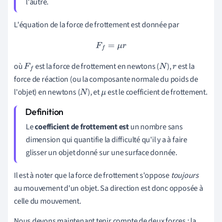
l'autre.
L'équation de la force de frottement est donnée par
F
f
=
μ
r
où
est la force de frottement en newtons (
),
est la
F
f
N
r
force de réaction (ou la composante normale du poids de
l'objet) en newtons (
), et
est le coefficient de frottement.
N
μ
Le
coefficient de frottement est
un nombre sans
dimension qui quantifie la difficulté qu'il y a à faire
glisser un objet donné sur une surface donnée.
Il est à noter que la force de frottement s'oppose
toujours
au mouvement d'un objet. Sa direction est donc opposée à
celle du mouvement.
Nous devons maintenant tenir compte de deux forces : la