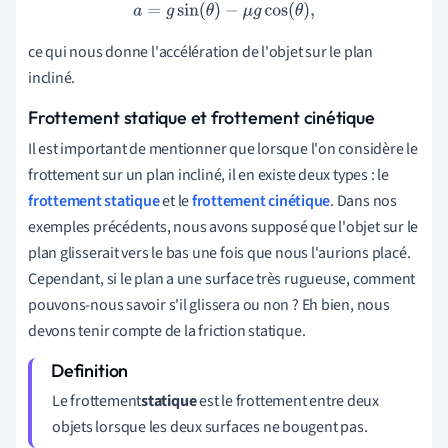
a
=
g
sin
(
θ
)
−
μ
g
cos
(
θ
)
,
ce qui nous donne l'accélération de l'objet sur le plan
incliné.
Frottement statique et frottement cinétique
Il est important de mentionner que lorsque l'on considère le
frottement sur un plan incliné, il en existe deux types : le
frottement statique
et le
frottement cinétique
. Dans nos
exemples précédents, nous avons supposé que l'objet sur le
plan glisserait vers le bas une fois que nous l'aurions placé.
Cependant, si le plan a une surface très rugueuse, comment
pouvons-nous savoir s'il glissera ou non ? Eh bien, nous
devons tenir compte de la friction statique.
Le frottement
statique
est le frottement entre deux
objets lorsque les deux surfaces ne bougent pas.