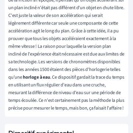
de la friction à l'époque, il pensait qu'un objet accélérant sur
un plan incliné n'était pas différent d'un objet en chute libre.
C'est juste la valeur de son accélération qui serait
légèrement différente car seule une composante de cette
accélération agit le long du plan. Grâce à cette idée, il a pu
prouver que tous les objets accéléraient exactement à la
même vitesse ! La raison pour laquelle la version plan
incliné de l'expérience était nécessaire est due aux limites de
sa technologie. Les versions de chronomètres disponibles
dans les années 1500 étaient des pièces d'horlogerie telles
qu'une
horloge à eau
. Ce dispositif gardait la trace du temps
en utilisant un flux régulier d'eau dans une cruche,
mesurant la différence de niveau d'eau sur une période de
temps écoulée. Ce n'est certainement pas la méthode la plus
précise pour mesurer le temps, mais bon, ça faisait l'affaire !