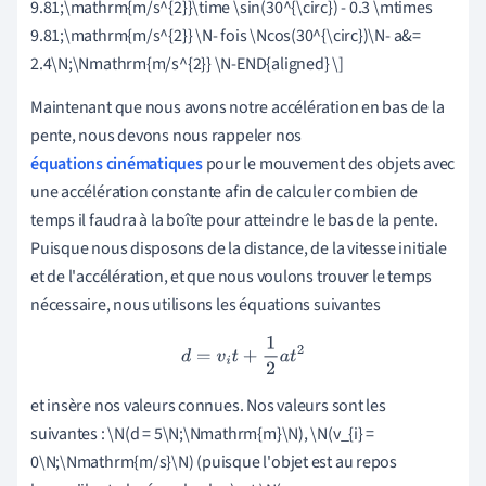
9.81;\mathrm{m/s^{2}}\time \sin(30^{\circ}) - 0.3 \mtimes
9.81;\mathrm{m/s^{2}} \N- fois \Ncos(30^{\circ})\N- a&=
2.4\N;\Nmathrm{m/s^{2}} \N-END{aligned} \]
Maintenant que nous avons notre accélération en bas de la
pente, nous devons nous rappeler nos
équations cinématiques
pour le mouvement des objets avec
une accélération constante afin de calculer combien de
temps il faudra à la boîte pour atteindre le bas de la pente.
Puisque nous disposons de la distance, de la vitesse initiale
et de l'accélération, et que nous voulons trouver le temps
nécessaire, nous utilisons les équations suivantes
d
=
v
i
t
+
1
2
a
t
2
et insère nos valeurs connues. Nos valeurs sont les
suivantes : \N(d = 5\N;\Nmathrm{m}\N), \N(v_{i} =
0\N;\Nmathrm{m/s}\N) (puisque l'objet est au repos