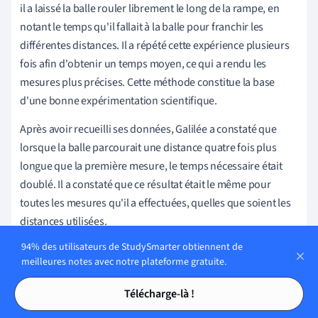
il a laissé la balle rouler librement le long de la rampe, en
notant le temps qu'il fallait à la balle pour franchir les
différentes distances. Il a répété cette expérience plusieurs
fois afin d'obtenir un temps moyen, ce qui a rendu les
mesures plus précises. Cette méthode constitue la base
d'une bonne expérimentation scientifique.
Après avoir recueilli ses données, Galilée a constaté que
lorsque la balle parcourait une distance quatre fois plus
longue que la première mesure, le temps nécessaire était
doublé. Il a constaté que ce résultat était le même pour
toutes les mesures qu'il a effectuées, quelles que soient les
distances utilisées.
94% des utilisateurs de StudySmarter obtiennent de
meilleures notes avec notre plateforme gratuite.
Conclusion de l'expérience
Tables des matières
Tables des matières
Télécharge-là !
Ce que Galilée a tiré de cette expérience, c'est la relation