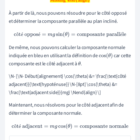
Missing \end{align}
À partir de là, nous pouvons résoudre pour le côté opposé
et déterminer la composante parallèle au plan incliné.
côté opposé
=
m
g
sin
(
θ
)
=
composante parallèle
ô
é
é
è
De même, nous pouvons calculer la composante normale
indiquée en bleu en utilisant la définition de
car cette
cos
(
θ
)
composante est le côté adjacent à
.
θ
\N- [\N- Début{alignement} \cos(\theta) &= \frac{\text{côté
adjacent}}{\text{hypoténuse}}
\
N-[8pt] \cos(\theta) &=
\frac{\text{adjacent side}}{mg} \Nend{align} \]
Maintenant, nous résolvons pour le côté adjacent afin de
déterminer la composante normale.
côté adjacent
=
m
g
cos
(
θ
)
=
composante normale
ô
é