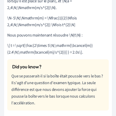
lorsqu'il est placé sur le plan), et \N(a =
2,4\N;\Nmathrm{m/s^{2}}\N).
\N- 5\N;\Nmathrm{m} = \Nfrac{1}{2}\Nfois
2,4\N;\Nmathrm{m/s^{2}} \Nfois t^{2}\N]
Nous pouvons maintenant résoudre \N(t\N) :
\[ t = \sqrt{\frac{2\times 5
\
N;\mathrm{\bcancel{m}}
{2.4\N;\mathrm{bcancel{m}/s^{2}}}] } = 2.0s\].
Que se passerait-il si la boîte était poussée vers le bas ?
Il s'agit d'une question d'examen typique. La seule
différence est que nous devons ajouter la force qui
pousse la boîte vers le bas lorsque nous calculons
l'accélération.