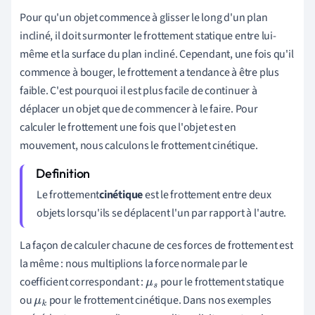
Pour qu'un objet commence à glisser le long d'un plan
incliné, il doit surmonter le frottement statique entre lui-
même et la surface du plan incliné. Cependant, une fois qu'il
commence à bouger, le frottement a tendance à être plus
faible. C'est pourquoi il est plus facile de continuer à
déplacer un objet que de commencer à le faire. Pour
calculer le frottement une fois que l'objet est en
mouvement, nous calculons le frottement cinétique.
Le frottement
cinétique
est le frottement entre deux
objets lorsqu'ils se déplacent l'un par rapport à l'autre.
La façon de calculer chacune de ces forces de frottement est
la même : nous multiplions la force normale par le
coefficient correspondant :
pour le frottement statique
μ
s
ou
pour le frottement cinétique. Dans nos exemples
μ
k