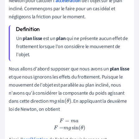
Newton pour calculer l'
accélération
de l'objet sur le plan
incliné. Commençons par le faire pour un cas idéal et
négligeons la friction pour le moment.
Un
plan lisse
est un
plan
qui ne présente aucun effet de
frottement lorsque l'on considère le mouvement de
l'objet.
Nous allons d'abord supposer que nous avons un
plan lisse
et que nous ignorons les effets du frottement. Puisque le
mouvement de l'objet est parallèle au plan incliné, nous
n'avons qu'à considérer la composante du poids agissant
dans cette direction
. En appliquant la deuxième
m
g
sin
(
θ
)
loi de Newton, on obtient
F
=
m
a
F
=
m
g
sin
(
θ
)