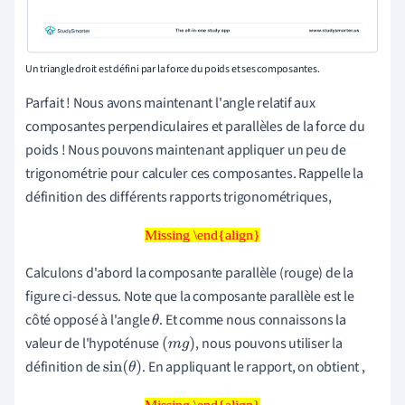
Un triangle droit est défini par la force du poids et ses composantes.
Parfait ! Nous avons maintenant l'angle relatif aux
composantes perpendiculaires et parallèles de la force du
poids ! Nous pouvons maintenant appliquer un peu de
trigonométrie pour calculer ces composantes. Rappelle la
définition des différents rapports trigonométriques,
Missing \end{align}
Missing \end{align}
Calculons d'abord la composante parallèle (rouge) de la
figure ci-dessus. Note que la composante parallèle est le
côté opposé à l'angle
. Et comme nous connaissons la
θ
valeur de l'hypoténuse
, nous pouvons utiliser la
(
m
g
)
définition de
. En appliquant le rapport, on obtient ,
sin
(
θ
)
Missing \end{align}