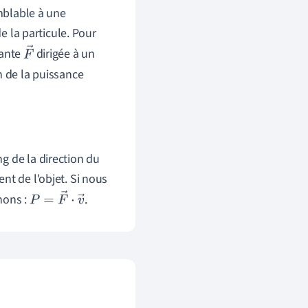
emblable à une
e la particule. Pour
tante
dirigée à un
F
n de la puissance
→
g de la direction du
nt de l'objet. Si nous
nons :
P
=
F
→
⋅
v
→
.