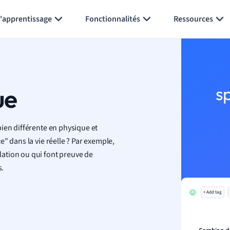
Générer des flashcards
Résumer la page
l'apprentissage
Fonctionnalités
Ressources
ue
s
ien différente en physique et
" dans la vie réelle ? Par exemple,
ation ou qui font preuve de
s.
+ Add tag