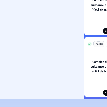
Combien d
de tr
900
J
A
+ Add tag
Combien d
de tr
900
J
A