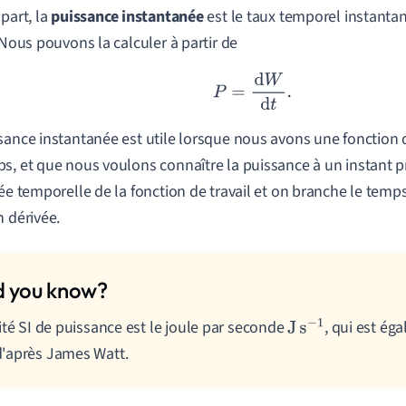
 part, la
puissance instantanée
est le taux temporel instanta
. Nous pouvons la calculer à partir de
P
=
d
W
d
t
.
sance instantanée est utile lorsque nous avons une fonction 
s, et que nous voulons connaître la puissance à un instant p
vée temporelle de la fonction de travail et on branche le temp
n dérivée.
ité SI de puissance est le joule par seconde
, qui est ég
J
s
−
1
'après James Watt.