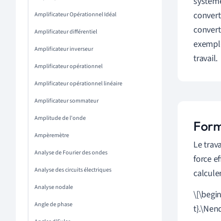
système
convert
Amplificateur Opérationnel Idéal
convert
Amplificateur différentiel
exempl
Amplificateur inverseur
travail
.
Amplificateur opérationnel
Amplificateur opérationnel linéaire
Amplificateur sommateur
Amplitude de l'onde
Form
Ampèremètre
Le trav
Analyse de Fourier des ondes
force e
Analyse des circuits électriques
calcule
Analyse nodale
\[\begin
Angle de phase
t}.\Nend