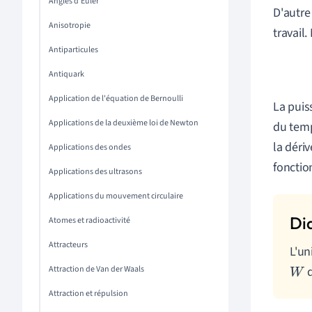
Angles d'Euler
D'autre
Anisotropie
travail
Antiparticules
Antiquark
Application de l'équation de Bernoulli
La puis
Applications de la deuxième loi de Newton
du temp
la déri
Applications des ondes
fonctio
Applications des ultrasons
Applications du mouvement circulaire
Atomes et radioactivité
Attracteurs
L'un
Attraction de Van der Waals
d
W
Attraction et répulsion