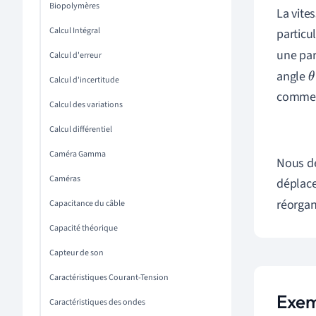
Biopolymères
La vite
Calcul Intégral
particul
une par
Calcul d'erreur
angle
θ
Calcul d'incertitude
comme s
Calcul des variations
Calcul différentiel
Caméra Gamma
Nous de
Caméras
déplace
réorgan
Capacitance du câble
Capacité théorique
Capteur de son
Caractéristiques Courant-Tension
Exem
Caractéristiques des ondes