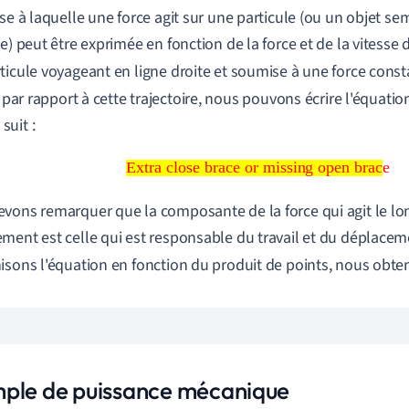
sse à laquelle une force agit sur une particule (ou un objet s
e) peut être exprimée en fonction de la force et de la vitesse d
ticule voyageant en ligne droite et soumise à une force cons
par rapport à cette trajectoire, nous pouvons écrire l'équatio
uit :
Extra close brace or missing open brace
Extra close brace or missing open brace
vons remarquer que la composante de la force qui agit le lon
ment est celle qui est responsable du travail et du déplaceme
isons l'équation en fonction du produit de points, nous obte
ple de puissance mécanique