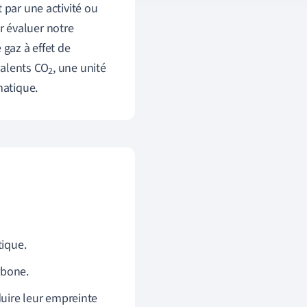
 par une activité ou
r évaluer notre
 gaz à effet de
valents CO
, une unité
2
matique.
tique.
rbone.
éduire leur empreinte