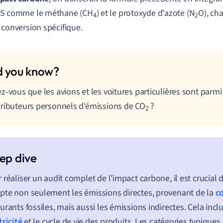
S comme le méthane (CH
) et le protoxyde d'azote (N
O), ch
4
2
 conversion spécifique.
z-vous que les avions et les voitures particulières sont parmi
ributeurs personnels d'émissions de CO
?
2
 réaliser un audit complet de l’impact carbone, il est crucial
te non seulement les émissions directes, provenant de la
c
urants fossiles, mais aussi les émissions indirectes. Cela incl
tricité
et le cycle de vie des produits. Les catégories typiques