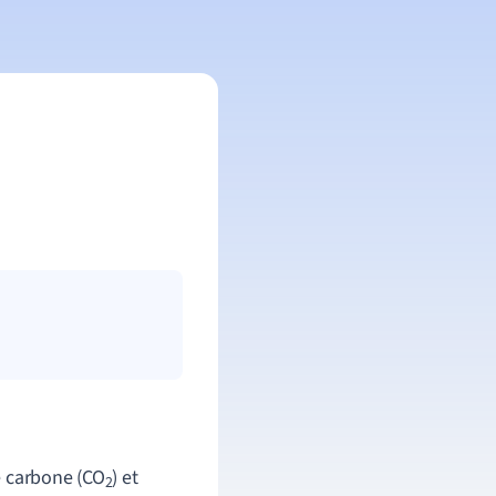
e carbone (CO
) et
2