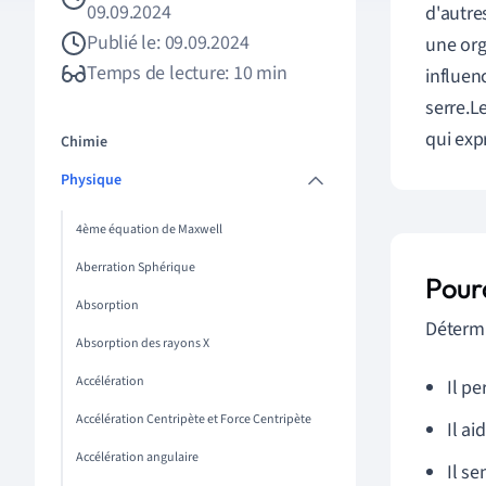
09.09.2024
d'autre
Publié le: 09.09.2024
une org
Temps de lecture: 10 min
influen
serre.L
qui exp
Chimie
Physique
4ème équation de Maxwell
Aberration Sphérique
Pour
Absorption
Déterm
Absorption des rayons X
Accélération
Il p
Accélération Centripète et Force Centripète
Il a
Accélération angulaire
Il se