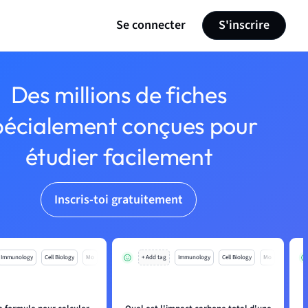
Se connecter
S'inscrire
Des millions de fiches
pécialement conçues pour
étudier facilement
Inscris-toi gratuitement
Immunology
Cell Biology
Mo
+ Add tag
Immunology
Cell Biology
Mo