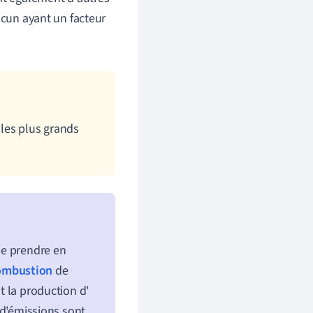
acun ayant un facteur
 les plus grands
 de prendre en
ombustion
de
ut la production d'
 d'émissions sont