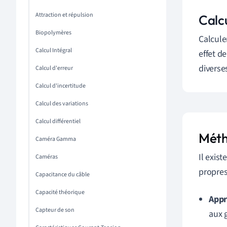
Attraction et répulsion
Calc
Biopolymères
Calcul
Calcul Intégral
effet d
diverse
Calcul d'erreur
Calcul d'incertitude
Calcul des variations
Calcul différentiel
Méth
Caméra Gamma
Il exis
Caméras
propres
Capacitance du câble
Capacité théorique
Appr
Capteur de son
aux 