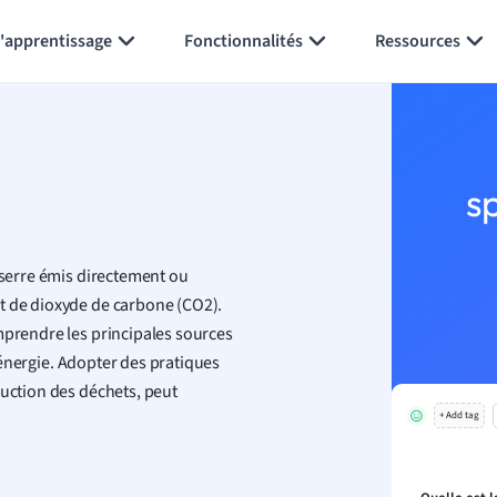
Générer des flashcards
Résumer la page
l'apprentissage
Fonctionnalités
Ressources
s
e serre émis directement ou
t de dioxyde de carbone (CO2).
mprendre les principales sources
d'énergie. Adopter des pratiques
duction des déchets, peut
+ Add tag