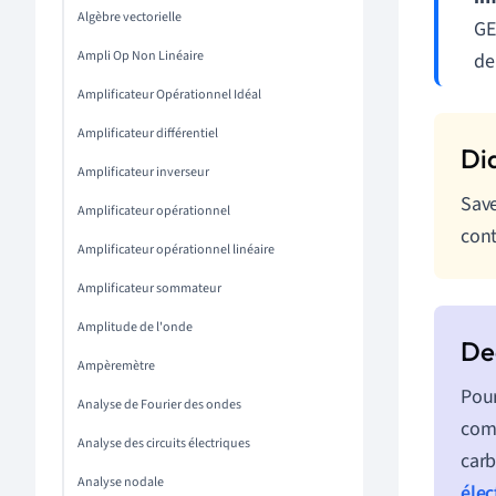
Algèbre vectorielle
GE
Ampli Op Non Linéaire
de
Amplificateur Opérationnel Idéal
Amplificateur différentiel
Amplificateur inverseur
Save
Amplificateur opérationnel
cont
Amplificateur opérationnel linéaire
Amplificateur sommateur
Amplitude de l'onde
Ampèremètre
Pour
Analyse de Fourier des ondes
comp
Analyse des circuits électriques
carb
Analyse nodale
élec