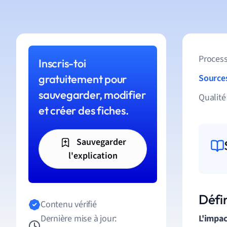
Process
Inscris-toi
gratuitement pour
Source
sauvegarder, modifier
Qualité
et créer des fiches.
Sauvegarder
l'explication
Défi
Contenu vérifié
Dernière mise à jour:
L'impa