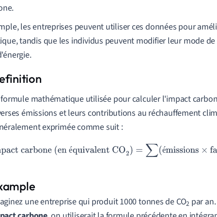
one.
mple, les entreprises peuvent utiliser ces données pour amélio
ique, tandis que les individus peuvent modifier leur mode d
'énergie.
 formule mathématique utilisée pour calculer l'impact carb
verses émissions et leurs contributions au réchauffement clim
néralement exprimée comme suit :
Impact carbone (en équivalent CO
2
)
=
∑
(
émissions
×
facteu
é
é
aginez une entreprise qui produit 1000 tonnes de CO
par an.
2
pact carbone
, on utiliserait la formule précédente en intégr