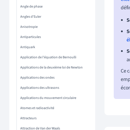
Angle de phase
défi
Angles d'Euler
S
Anisotropie
S
Antiparticules
é
Antiquark
S
Application de l'équation de Bernoulli
a
Applications de la deuxième loi de Newton
Ce c
Applications des ondes
empr
écon
Applications des ultrasons
Applications du mouvement circulaire
Atomes et radioactivité
Attracteurs
Attraction de Van der Waals