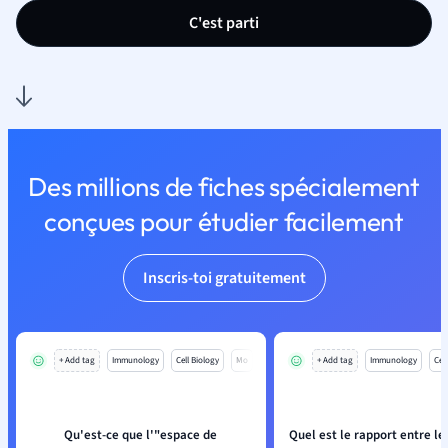
C'est parti
Des millions de fiches spécialement
conçues pour étudier facilement
Inscris-toi gratuitement
+ Add tag
Immunology
Cell Biology
Mo
+ Add tag
Immunology
Cell
Qu'est-ce que l'"espace de
Quel est le rapport entre l