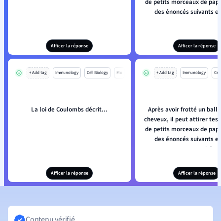
de petits morceaux de papi
des énoncés suivants e
correctement ce phéno
Afficer la réponse
Afficer la réponse
+ Add tag
Immunology
Cell Biology
Mo
+ Add tag
Immunology
Cell
La loi de Coulombs décrit...
Après avoir frotté un ballo
cheveux, il peut attirer tes
de petits morceaux de papi
des énoncés suivants e
correctement ce phéno
Afficer la réponse
Afficer la réponse
Contenu vérifié