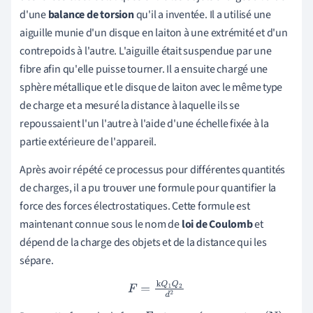
d'une
balance de torsion
qu'il a inventée. Il a utilisé une
aiguille munie d'un disque en laiton à une extrémité et d'un
contrepoids à l'autre. L'aiguille était suspendue par une
fibre afin qu'elle puisse tourner. Il a ensuite chargé une
sphère métallique et le disque de laiton avec le même type
de charge et a mesuré la distance à laquelle ils se
repoussaient l'un l'autre à l'aide d'une échelle fixée à la
partie extérieure de l'appareil.
Après avoir répété ce processus pour différentes quantités
de charges, il a pu trouver une formule pour quantifier la
force des forces électrostatiques. Cette formule est
maintenant connue sous le nom de
loi de Coulomb
et
dépend de la charge des objets et de la distance qui les
sépare.
F
=
k
Q
1
Q
2
d
2