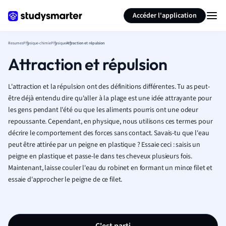
Générer des flashcards
Résumer la page
Accéder l'application
Resumes
Physique-chimie
Physique
Attraction et répulsion
Attraction et répulsion
L'attraction et la répulsion ont des définitions différentes. Tu as peut-
être déjà entendu dire qu'aller à la plage est une idée attrayante pour
les gens pendant l'été ou que les aliments pourris ont une odeur
repoussante. Cependant, en physique, nous utilisons ces termes pour
décrire le comportement des forces sans contact. Savais-tu que l'eau
peut être attirée par un peigne en plastique ? Essaie ceci : saisis un
peigne en plastique et passe-le dans tes cheveux plusieurs fois.
Maintenant, laisse couler l'eau du robinet en formant un mince filet et
essaie d'approcher le peigne de ce filet.