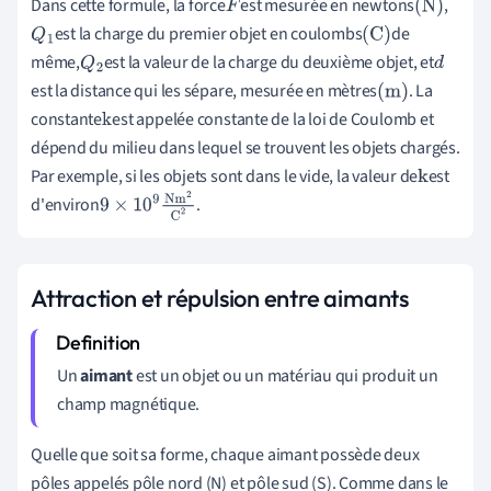
Dans cette formule, la force
est mesurée en newtons
,
F
(N)
est la charge du premier objet en coulombs
de
Q
1
(
C
)
même,
est la valeur de la charge du deuxième objet, et
Q
2
d
est la distance qui les sépare, mesurée en mètres
. La
(
m
)
constante
est appelée constante de la loi de Coulomb et
k
dépend du milieu dans lequel se trouvent les objets chargés.
Par exemple, si les objets sont dans le vide, la valeur de
est
k
d'environ
.
9
×
10
9
Nm
2
C
2
Attraction et répulsion entre aimants
Un
aimant
est un objet ou un matériau qui produit un
champ magnétique.
Quelle que soit sa forme, chaque aimant possède deux
pôles appelés pôle nord (N) et pôle sud (S). Comme dans le