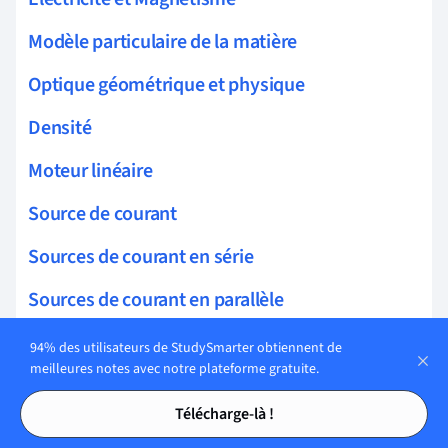
Modèle particulaire de la matière
Optique géométrique et physique
Densité
Moteur linéaire
Source de courant
Sources de courant en série
Sources de courant en parallèle
Cellules électriques
94% des utilisateurs de StudySmarter obtiennent de
meilleures notes avec notre plateforme gratuite.
Capacité théorique
Tables des matières
Tables des matières
Télécharge-là !
Lois de Kirchhoff