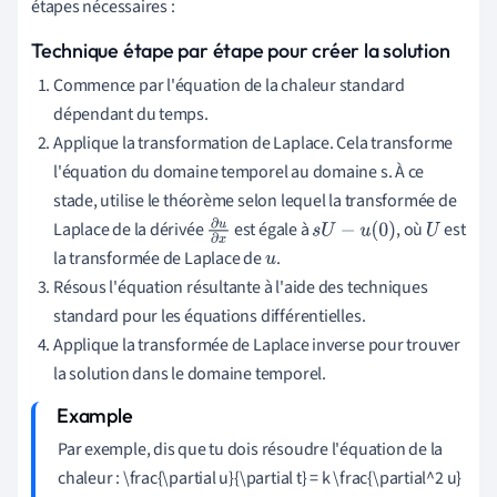
étapes nécessaires :
Technique étape par étape pour créer la solution
Commence par l'équation de la chaleur standard
dépendant du temps.
Applique la transformation de Laplace. Cela transforme
l'équation du domaine temporel au domaine s. À ce
stade, utilise le théorème selon lequel la transformée de
Laplace de la dérivée
est égale à
, où
est
∂
u
s
U
−
u
(
0
)
U
la transformée de Laplace de
.
∂
x
u
Résous l'équation résultante à l'aide des techniques
standard pour les équations différentielles.
Applique la transformée de Laplace inverse pour trouver
la solution dans le domaine temporel.
Par exemple, dis que tu dois résoudre l'équation de la
chaleur : \frac{\partial u}{\partial t} = k \frac{\partial^2 u}