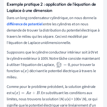
Exemple pratique 2 : application de l'équation de
Laplace à une dimension
Dans un long condensateur cylindrique, on nous donne la
différence de potentiel
entre les cylindres et on nous
demande de trouver la distribution du potentiel électrique à
travers le milieu qui les sépare. Ceci est modélisé par
l'équation de Laplace unidimensionnelle.
Supposons que le cylindre conducteur intérieur soit à 0V et
le cylindre extérieur à 100V. Notre tâche consiste maintenant
à utiliser l'équation de Laplace,
, pour trouver la
∂
2
u
∂
x
2
=
fonction
décrivant le potentiel électrique à travers le
u
(
x
)
0
milieu.
Comme pour le problème précédent, la solution générale
est
. En substituant les conditions aux
u
(
x
)
=
A
x
+
B
limites, nous trouvons la solution \N( u(x) = 100x \N), ce qui
signifie que le potentiel électrique varie linéairement d'un