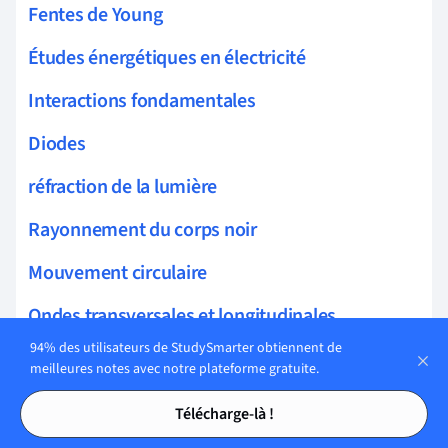
Fentes de Young
Études énergétiques en électricité
Interactions fondamentales
Diodes
réfraction de la lumière
Rayonnement du corps noir
Mouvement circulaire
Ondes transversales et longitudinales
94% des utilisateurs de StudySmarter obtiennent de
Transfert thermique
meilleures notes avec notre plateforme gratuite.
Tables des matières
Tables des matières
Miroirs
Télécharge-là !
Énergie