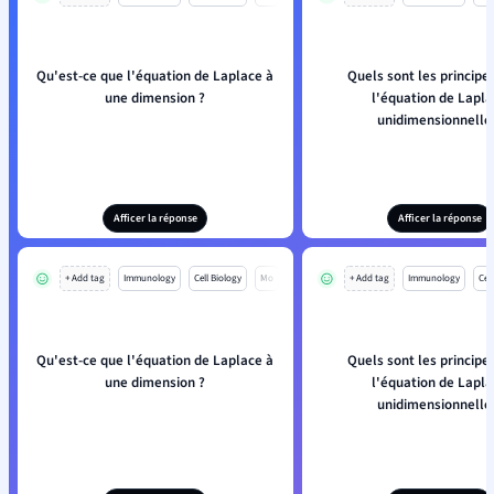
Qu'est-ce que l'équation de Laplace à
Quels sont les principes
une dimension ?
l'équation de Lapl
unidimensionnelle
Afficer la réponse
Afficer la réponse
+ Add tag
Immunology
Cell Biology
Mo
+ Add tag
Immunology
Cell
Qu'est-ce que l'équation de Laplace à
Quels sont les principes
une dimension ?
l'équation de Lapl
unidimensionnelle