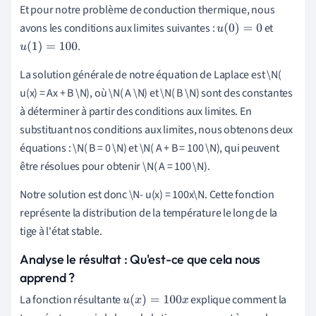
Et pour notre problème de conduction thermique, nous
avons les conditions aux limites suivantes :
et
u
(
0
)
=
0
.
u
(
1
)
=
100
La solution générale de notre équation de Laplace est \N(
u(x) = Ax + B \N), où \N( A \N) et \N( B \N) sont des constantes
à déterminer à partir des conditions aux limites. En
substituant nos conditions aux limites, nous obtenons deux
équations : \N( B = 0 \N) et \N( A + B = 100 \N), qui peuvent
être résolues pour obtenir \N( A = 100 \N).
Notre solution est donc \N- u(x) = 100x\N. Cette fonction
représente la distribution de la température le long de la
tige à l'état stable.
Analyse le résultat : Qu'est-ce que cela nous
apprend ?
La fonction résultante
explique comment la
u
(
x
)
=
100
x