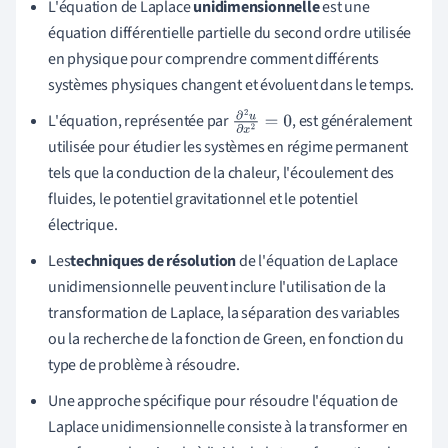
L'équation de Laplace
unidimensionnelle
est une
équation différentielle partielle du second ordre utilisée
en physique pour comprendre comment différents
systèmes physiques changent et évoluent dans le temps.
L'équation, représentée par
, est généralement
∂
2
u
∂
x
2
=
utilisée pour étudier les systèmes en régime permanent
0
tels que la conduction de la chaleur, l'écoulement des
fluides, le potentiel gravitationnel et le potentiel
électrique.
Les
techniques de résolution
de l'équation de Laplace
unidimensionnelle peuvent inclure l'utilisation de la
transformation de Laplace, la séparation des variables
ou la recherche de la fonction de Green, en fonction du
type de problème à résoudre.
Une approche spécifique pour résoudre l'équation de
Laplace unidimensionnelle consiste à la transformer en