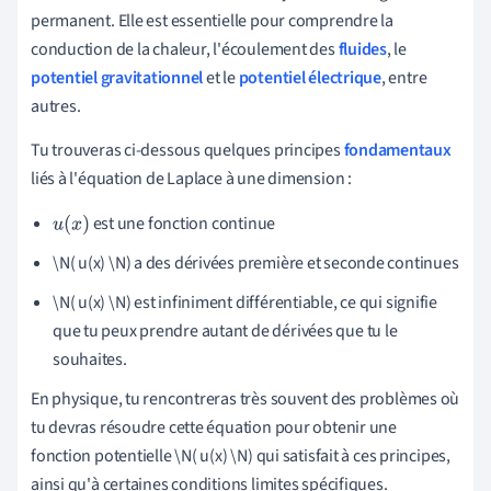
permanent. Elle est essentielle pour comprendre la
conduction de la chaleur, l'écoulement des
fluides
, le
potentiel gravitationnel
et le
potentiel électrique
, entre
autres.
Tu trouveras ci-dessous quelques principes
fondamentaux
liés à l'équation de Laplace à une dimension :
est une fonction continue
u
(
x
)
\N( u(x) \N) a des dérivées première et seconde continues
\N( u(x) \N) est infiniment différentiable, ce qui signifie
que tu peux prendre autant de dérivées que tu le
souhaites.
En physique, tu rencontreras très souvent des problèmes où
tu devras résoudre cette équation pour obtenir une
fonction potentielle \N( u(x) \N) qui satisfait à ces principes,
ainsi qu'à certaines conditions limites spécifiques.