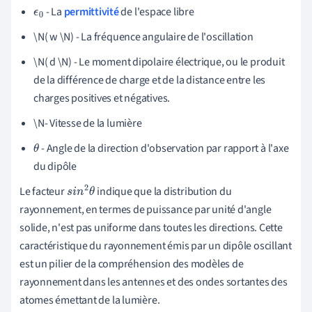
- La
permittivité
de l'espace libre
ϵ
0
\N( w \N) - La fréquence angulaire de l'oscillation
\N( d \N) - Le moment dipolaire électrique, ou le produit
de la différence de charge et de la distance entre les
charges positives et négatives.
\N- Vitesse de la lumière
- Angle de la direction d'observation par rapport à l'axe
θ
du dipôle
Le facteur
indique que la distribution du
s
i
n
2
θ
rayonnement, en termes de puissance par unité d'angle
solide, n'est pas uniforme dans toutes les directions. Cette
caractéristique du rayonnement émis par un dipôle oscillant
est un pilier de la compréhension des modèles de
rayonnement dans les antennes et des ondes sortantes des
atomes émettant de la lumière.