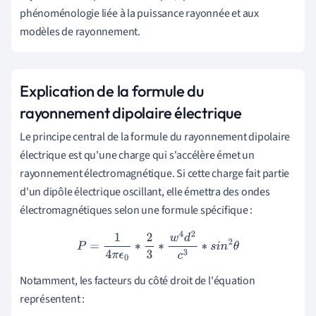
phénoménologie liée à la puissance rayonnée et aux
modèles de rayonnement.
Explication de la formule du
rayonnement dipolaire électrique
Le principe central de la formule du rayonnement dipolaire
électrique est qu'une charge qui s'accélère émet un
rayonnement électromagnétique. Si cette charge fait partie
d'un dipôle électrique oscillant, elle émettra des ondes
électromagnétiques selon une formule spécifique :
P
=
1
4
π
ϵ
0
∗
2
3
∗
w
4
d
2
c
3
∗
s
i
n
2
θ
Notamment, les facteurs du côté droit de l'équation
représentent :