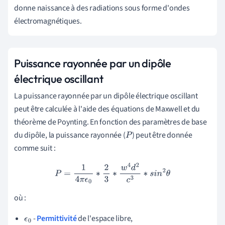
donne naissance à des radiations sous forme d'ondes
électromagnétiques.
Puissance rayonnée par un dipôle
électrique oscillant
La puissance rayonnée par un dipôle électrique oscillant
peut être calculée à l'aide des équations de Maxwell et du
théorème de Poynting. En fonction des paramètres de base
du dipôle, la puissance rayonnée (
) peut être donnée
P
comme suit :
P
=
1
4
π
ϵ
0
∗
2
3
∗
w
4
d
2
c
3
∗
s
i
n
2
θ
où :
-
Permittivité
de l'espace libre,
ϵ
0