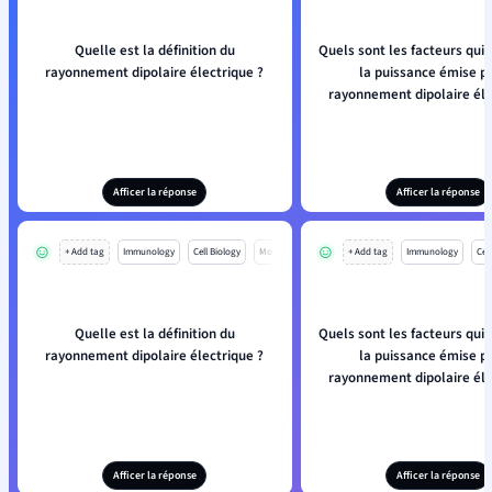
Quelle est la définition du
Quels sont les facteurs qui 
rayonnement dipolaire électrique ?
la puissance émise pa
rayonnement dipolaire éle
Afficer la réponse
Afficer la réponse
+ Add tag
Immunology
Cell Biology
Mo
+ Add tag
Immunology
Cell
Quelle est la définition du
Quels sont les facteurs qui 
rayonnement dipolaire électrique ?
la puissance émise pa
rayonnement dipolaire éle
Afficer la réponse
Afficer la réponse