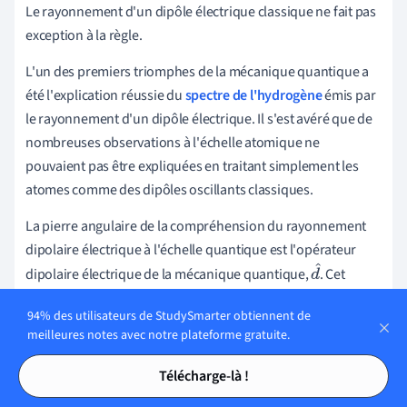
Le rayonnement d'un dipôle électrique classique ne fait pas
exception à la règle.
L'un des premiers triomphes de la mécanique quantique a
été l'explication réussie du
spectre de l'hydrogène
émis par
le rayonnement d'un dipôle électrique. Il s'est avéré que de
nombreuses observations à l'échelle atomique ne
pouvaient pas être expliquées en traitant simplement les
atomes comme des dipôles oscillants classiques.
La pierre angulaire de la compréhension du rayonnement
dipolaire électrique à l'échelle quantique est l'opérateur
dipolaire électrique de la mécanique quantique,
. Cet
d
opérateur contient un terme intégral sur l'espace et
^
94% des utilisateurs de StudySmarter obtiennent de
comprend l'opérateur de densité de charge,
, et
ρ
(
r
)
meilleures notes avec notre plateforme gratuite.
l'opérateur de position,
.
r
Tables des matières
Tables des matières
Télécharge-là !
\N[ \Nhat{d} = \Nint d^3r \Nrho(r) r \N]
L'opérateur de densité de charge,
, quantifie