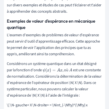
sur divers exemples et études de cas peut t'éclairer et t'aider
à appréhender des concepts abstraits.
Exemples de valeur d'espérance en mécanique
quantique
L'examen d'exemples de problèmes de valeur d'espérance
peut servir d'outil d'apprentissage efficace. Cette approche
te permet de voir l'application des principes que tu as
appris, améliorant ainsi ta compréhension.
Considérons un système quantique dans un état désigné
par la fonction d'onde
, où
est une constante
ψ
(
x
)
=
A
x
A
de normalisation. Considérons la détermination de la valeur
d'espérance de l'opérateur de position \N( X \N). Dans ce
système particulier, nous pouvons calculer la valeur
d'espérance de \N( X \N) à l'aide de l'intégrale :
\[ \N- gauche< X \N-droite> = \Nint_{-\Nfty}^{\Nfty} x