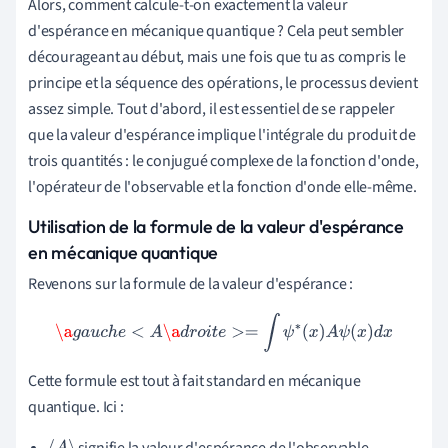
Alors, comment calcule-t-on exactement la valeur
d'espérance en mécanique quantique ? Cela peut sembler
décourageant au début, mais une fois que tu as compris le
principe et la séquence des opérations, le processus devient
assez simple. Tout d'abord, il est essentiel de se rappeler
que la valeur d'espérance implique l'intégrale du produit de
trois quantités : le conjugué complexe de la fonction d'onde,
l'opérateur de l'observable et la fonction d'onde elle-même.
Utilisation de la formule de la valeur d'espérance
en mécanique quantique
Revenons sur la formule de la valeur d'espérance :
\a
g
a
u
c
h
e
<
A
\a
d
r
o
i
t
e
>=
∫
ψ
∗
(
x
)
A
ψ
(
x
)
d
x
Cette formule est tout à fait standard en mécanique
quantique. Ici :
signifie la valeur d'espérance de l'observable.