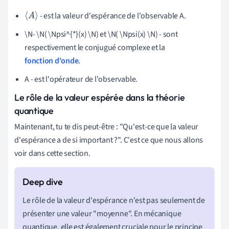
- est la valeur d'espérance de l'observable A.
⟨
A
⟩
\N- \N( \Npsi^{*}(x) \N) et \N( \Npsi(x) \N) - sont
respectivement le conjugué complexe et la
fonction d'onde
.
A - est l'opérateur de l'observable.
Le rôle de la valeur espérée dans la théorie
quantique
Maintenant, tu te dis peut-être : "Qu'est-ce que la valeur
d'espérance a de si important ?". C'est ce que nous allons
voir dans cette section.
Le rôle de la valeur d'espérance n'est pas seulement de
présenter une valeur "moyenne". En mécanique
quantique, elle est également cruciale pour le principe