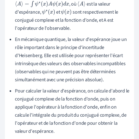
, où
est la valeur
⟨
A
⟩
=
∫
ψ
∗
(
x
)
A
ψ
(
x
)
d
x
⟨
A
⟩
d'espérance,
et
sont respectivement le
ψ
∗
(
x
)
ψ
(
x
)
conjugué complexe et la fonction d'onde, et A est
l'opérateur de l'observable.
En mécanique quantique, la valeur d'espérance joue un
rôle important dans le principe d'incertitude
d'Heisenberg. Elle est utilisée pour représenter l'écart
intrinsèque des valeurs des observables incompatibles
(observables qui ne peuvent pas être déterminées
simultanément avec une précision absolue).
Pour calculer la valeur d'espérance, on calcule d'abord le
conjugué complexe de la fonction d'onde, puis on
applique l'opérateur à la fonction d'onde, enfin on
calcule l'intégrale du produit du conjugué complexe, de
l'opérateur et de la fonction d'onde pour obtenir la
valeur d'espérance.