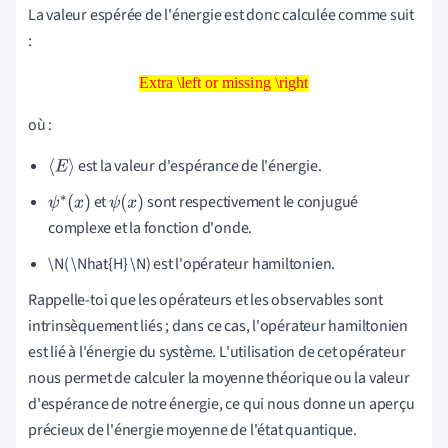
^
La valeur espérée de l'énergie est donc calculée comme suit
:
Extra \left or missing \right
Extra \left or missing \right
où :
est la valeur d'espérance de l'énergie.
⟨
E
⟩
et
sont respectivement le conjugué
ψ
∗
(
x
)
ψ
(
x
)
complexe et la fonction d'onde.
\N( \Nhat{H} \N) est l'opérateur hamiltonien.
Rappelle-toi que les opérateurs et les observables sont
intrinsèquement liés ; dans ce cas, l'opérateur hamiltonien
est lié à l'énergie du système. L'utilisation de cet opérateur
nous permet de calculer la moyenne théorique ou la valeur
d'espérance de notre énergie, ce qui nous donne un aperçu
précieux de l'énergie moyenne de l'état quantique.