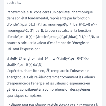
abstraits.
Par exemple, si tu considères un oscillateur harmonique
dans son état fondamental, représenté par la fonction
d'onde \(\psi_0 (x) = (\frac{m\omega}{\pi \hbar})^{1/4} e^{-
m\omega x^2 / 2\hbar}), tu pourras calculer la fonction
d'onde \psi_0 (x) = (\frac{m\omega}{\pi \hbar})^{1/4}. \N), tu
pourrais calculer la valeur d'espérance de l'énergie en
utilisant l'expression :
\[ \left< E \leright> = \int_{-\infty}^{\infty} \psi_0^{*}(x)
\hat{H} \psi_0 (x) dx \N]
L'opérateur hamiltonien,
, remplace ici l'observable
H
énergétique. Cela révèle notamment comment les valeurs
^
d'espérance de l'énergie, et les valeurs d'espérance en
général, contribuent à la compréhension des systèmes
quantiques complexes.
En élargissant ton répertoire d'études de cas, tu t'exposes à