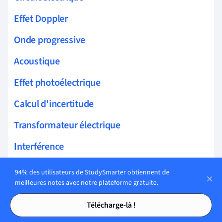
Effet Doppler
Onde progressive
Acoustique
Effet photoélectrique
Calcul d'incertitude
Transformateur électrique
Interférence
Théorie cinétique des gaz
94% des utilisateurs de StudySmarter obtiennent de
meilleures notes avec notre plateforme gratuite.
Énergie mécanique
Tables des matières
Tables des matières
Télécharge-là !
Couleur des objets