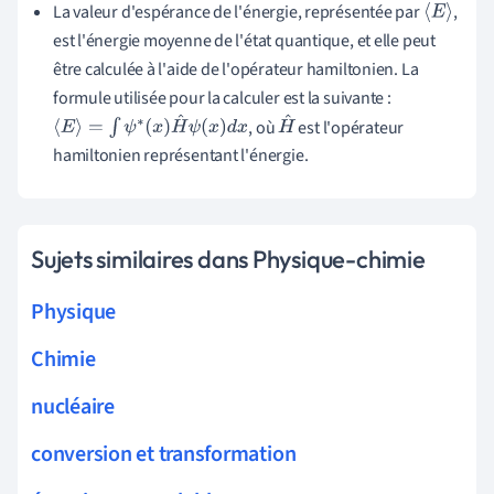
La valeur d'espérance de l'énergie, représentée par
,
⟨
E
⟩
est l'énergie moyenne de l'état quantique, et elle peut
être calculée à l'aide de l'opérateur hamiltonien. La
formule utilisée pour la calculer est la suivante :
, où
est l'opérateur
⟨
E
⟩
=
∫
ψ
∗
(
x
)
H
^
ψ
(
x
)
d
x
H
hamiltonien représentant l'énergie.
^
Sujets similaires dans Physique-chimie
Physique
Chimie
nucléaire
conversion et transformation