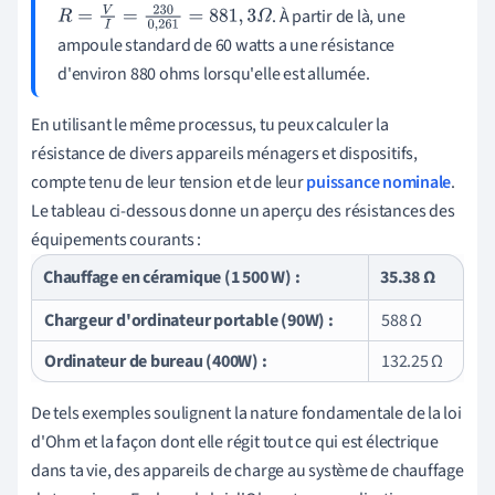
. À partir de là, une
R
=
V
I
=
230
0
,
261
=
881
,
3
Ω
ampoule standard de 60 watts a une résistance
d'environ 880 ohms lorsqu'elle est allumée.
En utilisant le même processus, tu peux calculer la
résistance de divers appareils ménagers et dispositifs,
compte tenu de leur tension et de leur
puissance nominale
.
Le tableau ci-dessous donne un aperçu des résistances des
équipements courants :
Chauffage en céramique (1 500 W) :
35.38 Ω
Chargeur d'ordinateur portable (90W) :
588 Ω
Ordinateur de bureau (400W) :
132.25 Ω
De tels exemples soulignent la nature fondamentale de la loi
d'Ohm et la façon dont elle régit tout ce qui est électrique
dans ta vie, des appareils de charge au système de chauffage