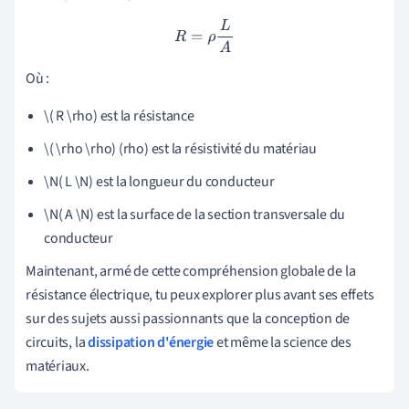
R
=
ρ
L
A
Où :
\( R \rho) est la résistance
\( \rho \rho) (rho) est la résistivité du matériau
\N( L \N) est la longueur du conducteur
\N( A \N) est la surface de la section transversale du
conducteur
Maintenant, armé de cette compréhension globale de la
résistance électrique, tu peux explorer plus avant ses effets
sur des sujets aussi passionnants que la conception de
circuits, la
dissipation d'énergie
et même la science des
matériaux.