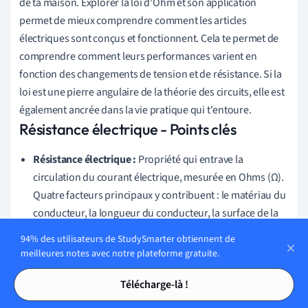
de ta maison. Explorer la loi d'Ohm et son application
permet de mieux comprendre comment les articles
électriques sont conçus et fonctionnent. Cela te permet de
comprendre comment leurs performances varient en
fonction des changements de tension et de résistance. Si la
loi est une pierre angulaire de la théorie des circuits, elle est
également ancrée dans la vie pratique qui t'entoure.
Résistance électrique - Points clés
Résistance électrique :
Propriété qui entrave la
circulation du courant électrique, mesurée en Ohms (Ω).
Quatre facteurs principaux y contribuent : le matériau du
conducteur, la longueur du conducteur, la surface de la
section et la température.
94% des utilisateurs de StudySmarter obtiennent de
meilleures notes avec notre plateforme gratuite.
Conductance électrique :
Mesure de la capacité d'un
Tables des matières
Tables des matières
matériau à laisser passer le courant électrique, exprimée
Télécharge-là !
en Siemens (S). Elle est inversement proportionnelle à la