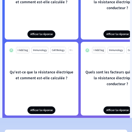
et comment est-elle calculée ?
la résistance électriqu
conducteur ?
Afficer la réponse
Afficer la réponse
+ Add tag
Immunology
Cell Biology
Mo
+ Add tag
Immunology
Cell
Qu'est-ce que la résistance électrique
Quels sont les facteurs qui 
et comment est-elle calculée ?
la résistance électriqu
conducteur ?
Afficer la réponse
Afficer la réponse