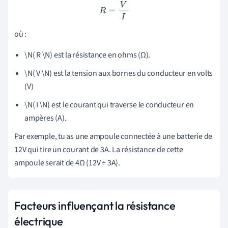
R
=
V
I
où :
\N( R \N) est la résistance en ohms (Ω).
\N( V \N) est la tension aux bornes du conducteur en volts
(V)
\N( I \N) est le courant qui traverse le conducteur en
ampères (A).
Par exemple, tu as une ampoule connectée à une batterie de
12V qui tire un courant de 3A. La résistance de cette
ampoule serait de 4Ω (12V ÷ 3A).
Facteurs influençant la résistance
électrique