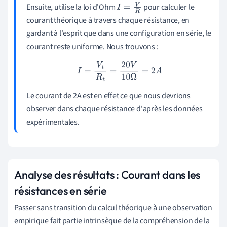
Ensuite, utilise la loi d'Ohm
pour calculer le
I
=
V
R
courant théorique à travers chaque résistance, en
gardant à l'esprit que dans une configuration en série, le
courant reste uniforme. Nous trouvons :
I
=
V
t
R
t
=
20
V
10
Ω
=
2
A
Le courant de 2A est en effet ce que nous devrions
observer dans chaque résistance d'après les données
expérimentales.
Analyse des résultats : Courant dans les
résistances en série
Passer sans transition du calcul théorique à une observation
empirique fait partie intrinsèque de la compréhension de la