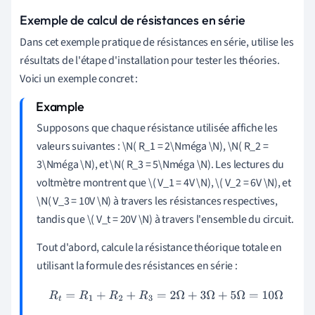
Exemple de calcul de résistances en série
Dans cet exemple pratique de résistances en série, utilise les
résultats de l'étape d'installation pour tester les théories.
Voici un exemple concret :
Supposons que chaque résistance utilisée affiche les
valeurs suivantes : \N( R_1 = 2\Nméga \N), \N( R_2 =
3\Nméga \N), et \N( R_3 = 5\Nméga \N). Les lectures du
voltmètre montrent que \( V_1 = 4V \N), \( V_2 = 6V \N), et
\N( V_3 = 10V \N) à travers les résistances respectives,
tandis que \( V_t = 20V \N) à travers l'ensemble du circuit.
Tout d'abord, calcule la résistance théorique totale en
utilisant la formule des résistances en série :
R
t
=
R
1
+
R
2
+
R
3
=
2
Ω
+
3
Ω
+
5
Ω
=
10
Ω