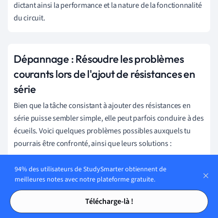
dictant ainsi la performance et la nature de la fonctionnalité
du circuit.
Dépannage : Résoudre les problèmes
courants lors de l'ajout de résistances en
série
Bien que la tâche consistant à ajouter des résistances en
série puisse sembler simple, elle peut parfois conduire à des
écueils. Voici quelques problèmes possibles auxquels tu
pourrais être confronté, ainsi que leurs solutions :
Pas d'alimentation :
si tu trouves que ton circuit ne
94% des utilisateurs de StudySmarter obtiennent de
s'allume pas même après avoir ajouté des résistances en
meilleures notes avec notre plateforme gratuite.
série, assure-toi que ton alimentation est connectée et
Tables des matières
Tables des matières
fonctionnelle. D'autres raisons potentielles peuvent être
Télécharge-là !
un câblage lâche ou une planche à pain cassée.