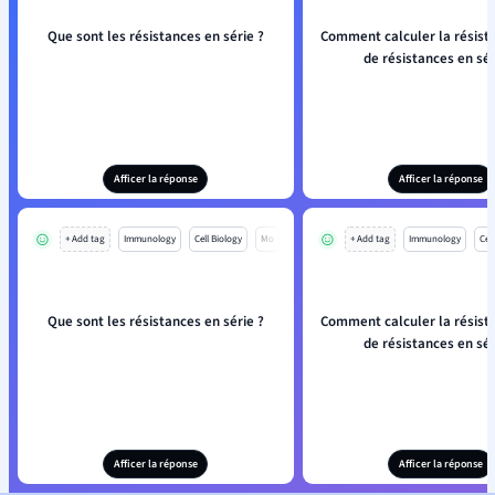
Que sont les résistances en série ?
Comment calculer la résist
de résistances en sér
Afficer la réponse
Afficer la réponse
+ Add tag
Immunology
Cell Biology
Mo
+ Add tag
Immunology
Cell
Que sont les résistances en série ?
Comment calculer la résist
de résistances en sér
Afficer la réponse
Afficer la réponse