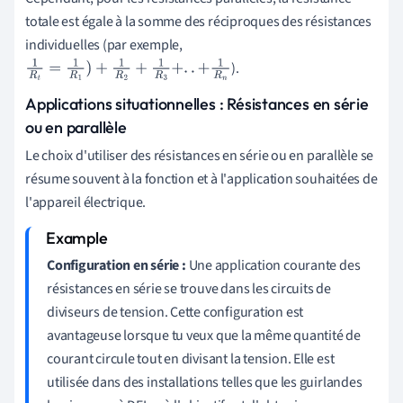
totale est égale à la somme des réciproques des résistances
individuelles (par exemple,
).
1
R
t
=
1
R
1
)
+
1
R
2
+
1
R
3
+
.
.
+
1
R
n
Applications situationnelles : Résistances en série
ou en parallèle
Le choix d'utiliser des résistances en série ou en parallèle se
résume souvent à la fonction et à l'application souhaitées de
l'appareil électrique.
Configuration en série :
Une application courante des
résistances en série se trouve dans les circuits de
diviseurs de tension. Cette configuration est
avantageuse lorsque tu veux que la même quantité de
courant circule tout en divisant la tension. Elle est
utilisée dans des installations telles que les guirlandes