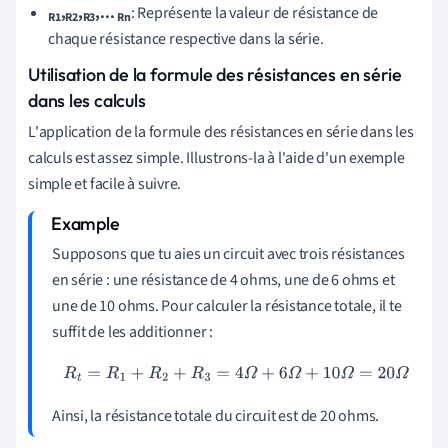
,
,
,...
: Représente la valeur de résistance de
R1
R2
R3
Rn
chaque résistance respective dans la série.
Utilisation de la formule des résistances en série
dans les calculs
L'application de la formule des résistances en série dans les
calculs est assez simple. Illustrons-la à l'aide d'un exemple
simple et facile à suivre.
Supposons que tu aies un circuit avec trois résistances
en série : une résistance de 4 ohms, une de 6 ohms et
une de 10 ohms. Pour calculer la résistance totale, il te
suffit de les additionner :
R
t
=
R
1
+
R
2
+
R
3
=
4
Ω
+
6
Ω
+
10
Ω
=
20
Ω
Ainsi, la résistance totale du circuit est de 20 ohms.