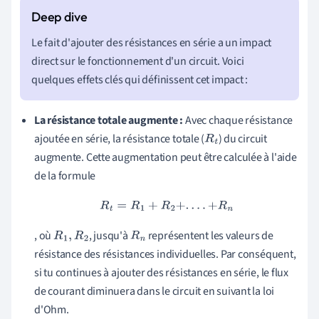
Le fait d'ajouter des résistances en série a un impact
direct sur le fonctionnement d'un circuit. Voici
quelques effets clés qui définissent cet impact :
La résistance totale augmente :
Avec chaque résistance
ajoutée en série, la résistance totale (
) du circuit
R
t
augmente. Cette augmentation peut être calculée à l'aide
de la formule
R
t
=
R
1
+
R
2
+
.
.
.
.
+
R
n
, où
, jusqu'à
représentent les valeurs de
R
1
,
R
2
R
n
résistance des résistances individuelles. Par conséquent,
si tu continues à ajouter des résistances en série, le flux
de courant diminuera dans le circuit en suivant la loi
d'Ohm.