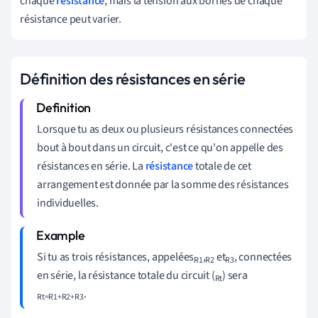
chaque
résistance
, mais la tension aux bornes de chaque
résistance peut varier.
Définition des résistances en série
Lorsque tu as deux ou plusieurs résistances connectées
bout à bout dans un circuit, c'est ce qu'on appelle des
résistances en série. La
résistance
totale de cet
arrangement est donnée par la somme des résistances
individuelles.
Si tu as trois résistances, appelées
,
et
, connectées
R1
R2
R3
en série, la résistance totale du circuit (
) sera
Rt
.
Rt=R1+R2+R3