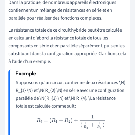
Dans la pratique, de nombreux appareils électroniques
contiennent un mélange de résistances en série et en
parallèle pour réaliser des fonctions complexes.
La résistance totale de ce circuit hybride peut être calculée
en calculant d'abord la résistance totale de tous les
composants en série et en parallèle séparément, puis en les
substituant dans la configuration appropriée. Clarifions cela
à l'aide d'un exemple.
Supposons qu'un circuit contienne deux résistances \N(
R_{1} \N) et \N( R_{2} \N) en série avec une configuration
parallèle de \N( R_{3} \N) et \N( R_{4}. \La résistance
totale est calculée comme suit :
R
t
=
(
R
1
+
R
2
)
+
1
(
1
R
3
+
1
R
4
)