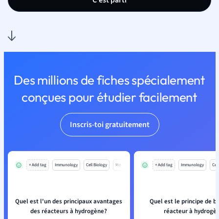
C'est parti
Des millions de fiches spécialement
conçues pour étudier facilement
Inscris-toi gratuitement
+ Add tag
Immunology
Cell Biology
Mo
+ Add tag
Immunology
Cell
Quel est l'un des principaux avantages
Quel est le principe de b
des réacteurs à hydrogène?
réacteur à hydrogè