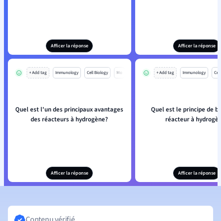
Afficer la réponse
Afficer la réponse
+ Add tag
Immunology
Cell Biology
Mo
+ Add tag
Immunology
Cell
Quel est l'un des principaux avantages
Quel est le principe de b
des réacteurs à hydrogène?
réacteur à hydrogè
Afficer la réponse
Afficer la réponse
Contenu vérifié