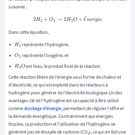
suivante :
É
2
H
2
+
O
2
→
2
H
2
O
+
É
n
e
r
g
i
e
Dans cette équation,
représente l’hydrogène,
H
2
représente l’oxygène, et
O
2
est l’eau, le produit final de la réaction.
H
2
O
Cette réaction libère de l'énergie sous forme de chaleur et
d'électricité, ce qui est exploité dans les réacteurs à
hydrogène pour générer de l'électricité écologique.Un des
avantages clé de l'hydrogène est sa capacité à être utilisé
comme
stockage d'énergie
, permettant de réguler l'offre et
la demande énergétique. Contrairement aux énergies
fossiles, la production et l'utilisation de l'hydrogène ne
génèrent pas de dioxyde de carbone (CO
), ce qui en fait une
2