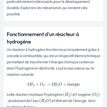
particulièrement intéressants pour le développement
durable. Explorons les mécanismes qui rendent cela
possible.
Fonctionnement d'un réacteur à
hydrogène
Un réacteur à hydrogène fonctionne principalement grâce à
une pile à combustible, qui est un dispositif électrochimique
permettant de transformer l'énergie chimique contenue
dans l'hydrogène en électricité. Le principe repose sur la
réaction suivante:
2
H
2
+
O
2
→
2
H
2
O
+
énergie
é
Cette réaction implique l'hydrogène
et l'oxygène
(
H
2
)
(
, produisant de l'eau
et libérant de l'énergie. Voici
(
H
2
O
)
O
les étapes de base :