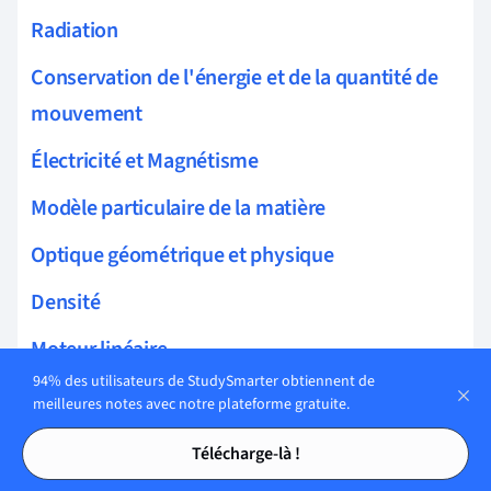
Radiation
Conservation de l'énergie et de la quantité de
mouvement
Électricité et Magnétisme
Modèle particulaire de la matière
Optique géométrique et physique
Densité
Moteur linéaire
94% des utilisateurs de StudySmarter obtiennent de
Source de courant
meilleures notes avec notre plateforme gratuite.
Tables des matières
Tables des matières
Sources de courant en série
Télécharge-là !
Sources de courant en parallèle