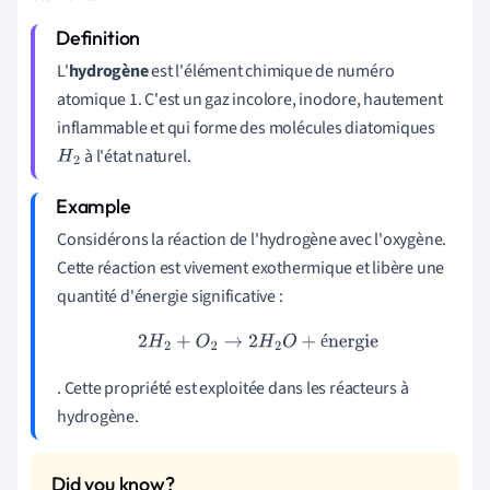
L'
hydrogène
est l'élément chimique de numéro
atomique 1. C'est un gaz incolore, inodore, hautement
inflammable et qui forme des molécules diatomiques
à l'état naturel.
H
2
Considérons la réaction de l'hydrogène avec l'oxygène.
Cette réaction est vivement exothermique et libère une
quantité d'énergie significative :
2
H
2
+
O
2
→
2
H
2
O
+
énergie
é
. Cette propriété est exploitée dans les réacteurs à
hydrogène.