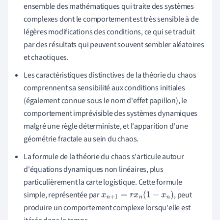
ensemble des mathématiques qui traite des systèmes
complexes dont le comportement est très sensible à de
légères modifications des conditions, ce qui se traduit
par des résultats qui peuvent souvent sembler aléatoires
et chaotiques.
Les caractéristiques distinctives de la théorie du chaos
comprennent sa sensibilité aux conditions initiales
(également connue sous le nom d'effet papillon), le
comportement imprévisible des systèmes dynamiques
malgré une règle déterministe, et l'apparition d'une
géométrie fractale au sein du chaos.
La formule de la théorie du chaos s'articule autour
d'équations dynamiques non linéaires, plus
particulièrement la carte logistique. Cette formule
simple, représentée par
, peut
x
n
+
1
=
r
x
n
(
1
−
x
n
)
produire un comportement complexe lorsqu'elle est