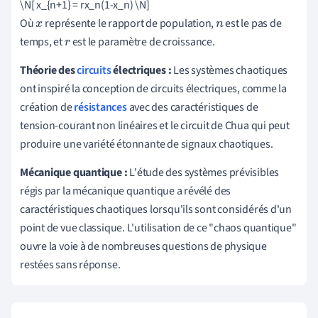
\N[ x_{n+1} = rx_n(1-x_n) \N]
Où
représente le rapport de population,
est le pas de
x
n
temps, et
est le paramètre de croissance.
r
Théorie des
circuits
électriques :
Les systèmes chaotiques
ont inspiré la conception de circuits électriques, comme la
création de
résistances
avec des caractéristiques de
tension-courant non linéaires et le circuit de Chua qui peut
produire une variété étonnante de signaux chaotiques.
Mécanique quantique :
L'étude des systèmes prévisibles
régis par la mécanique quantique a révélé des
caractéristiques chaotiques lorsqu'ils sont considérés d'un
point de vue classique. L'utilisation de ce "chaos quantique"
ouvre la voie à de nombreuses questions de physique
restées sans réponse.