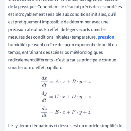
de la physique. Cependant, le résultat précis de ces modèles
est incroyablement sensible aux conditions initiales, qu'il
est pratiquement impossible de déterminer avec une
précision absolue. En effet, de légers écarts dans les
mesures des conditions initiales (température,
pression
,
humidité) peuvent croître de façon exponentielle au fil du
temps, entraînant des scénarios météorologiques
radicalement différents - c'est la cause principale connue
sous le nom d'effet papillon.
d
x
d
t
=
A
⋅
x
+
B
⋅
y
+
z
d
y
d
t
=
C
⋅
x
+
D
⋅
y
+
z
d
z
d
t
=
E
⋅
x
+
F
⋅
y
+
z
Le système d'équations ci-dessus est un modèle simplifié de