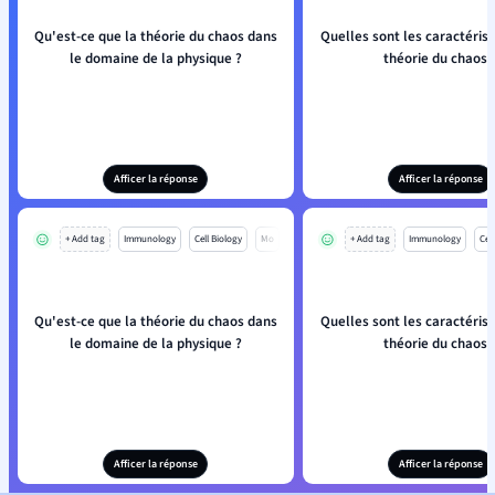
Qu'est-ce que la théorie du chaos dans
Quelles sont les caractérist
le domaine de la physique ?
théorie du chaos 
Afficer la réponse
Afficer la réponse
+ Add tag
Immunology
Cell Biology
Mo
+ Add tag
Immunology
Cell
Qu'est-ce que la théorie du chaos dans
Quelles sont les caractérist
le domaine de la physique ?
théorie du chaos 
Afficer la réponse
Afficer la réponse