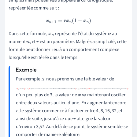
représentée comme suit :
x
n
+
1
=
r
x
n
(
1
−
x
n
)
Dans cette formule,
représente l'état du système au
x
n
moment
, et
est un paramètre. Malgré sa simplicité, cette
n
r
formule peut donner lieu à un comportement complexe
lorsqu'elle est itérée dans le temps.
Par exemple, si nous prenons une faible valeur de
r
\N
)
,
d
i
s
o
n
s
\
ç
é
d'un peu plus de 3, la valeur de
va maintenant osciller
(
r
=
2
\N
)
e
t
q
u
e
n
o
u
s
c
o
m
m
e
n
ç
o
n
s
x
l
′
i
t
é
r
a
t
i
o
n
e
n
c
h
o
i
s
i
s
s
a
n
t
entre deux valeurs au lieu d'une. En augmentant encore
u
n
n
o
m
b
r
e
e
n
t
r
e
0
e
t
1
p
o
u
r
\(
x
\N
)
,
l
a
v
a
l
e
u
r
d
e
\
, le système commence à fluctuer entre 4, 8, 16, 32, et
(
r
x
\N
)
c
o
n
v
e
r
g
e
r
a
v
e
r
s
u
n
c
e
r
t
a
i
n
n
o
m
b
r
e
.
M
a
i
s
s
i
n
o
u
s
a
u
g
m
ainsi de suite, jusqu'à ce que
atteigne la valeur
e
n
t
o
n
s
\(
r
r
d'environ 3,57. Au-delà de ce point, le système semble se
comporter de manière aléatoire.