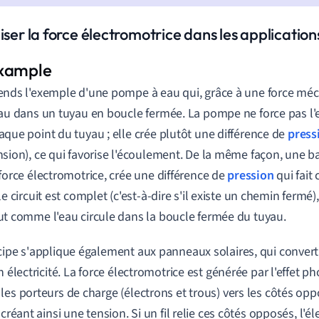
iser la force électromotrice dans les applicatio
ends l'exemple d'une pompe à eau qui, grâce à une force mécan
eau dans un tuyau en boucle fermée. La pompe ne force pas l'
aque point du tuyau ; elle crée plutôt une différence de
press
nsion), ce qui favorise l'écoulement. De la même façon, une bat
 force électromotrice, crée une différence de
pression
qui fait 
 le circuit est complet (c'est-à-dire s'il existe un chemin fermé),
ut comme l'eau circule dans la boucle fermée du tuyau.
cipe s'applique également aux panneaux solaires, qui convert
n électricité. La force électromotrice est générée par l'effet p
les porteurs de charge (électrons et trous) vers les côtés opp
 créant ainsi une tension. Si un fil relie ces côtés opposés, l'éle