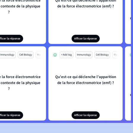
 la force électromotrice
Qu'est-ce qui déclenche l'apparition
 contexte de la physique
de la force électromotrice (emf) ?
?
q
fficer la réponse
Afficer la réponse
Immunology
Cell Biology
Mo
+ Add tag
Immunology
Cell Biology
Mo
 la force électromotrice
Qu'est-ce qui déclenche l'apparition
 contexte de la physique
de la force électromotrice (emf) ?
?
q
fficer la réponse
Afficer la réponse