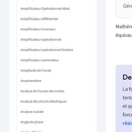
Gén
Amplificateur Opérationnel Idéal
Amplificateur différentiel
Mathéma
Amplificateur inverseur
équivaut
Amplificateur opérationnel
Amplificateur opérationnel linéaire
Amplificateur sommateur
Amplitude de l'onde
Ampèremètre
La f
Analyse de Fourier des ondes
tens
Analyse des circuits électriques
et q
Analyse nodale
forc
Angle de phase
rési