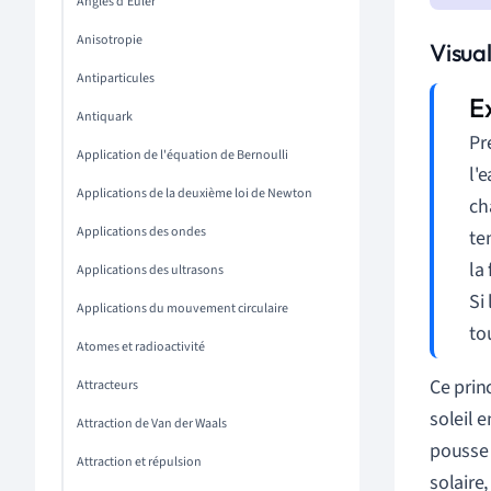
Angles d'Euler
Anisotropie
Visual
Antiparticules
Antiquark
Pr
Application de l'équation de Bernoulli
l'
Applications de la deuxième loi de Newton
ch
Applications des ondes
te
la
Applications des ultrasons
Si
Applications du mouvement circulaire
to
Atomes et radioactivité
Ce prin
Attracteurs
soleil e
Attraction de Van der Waals
pousse 
Attraction et répulsion
solaire,