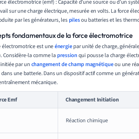
rce électromotrice (emf) : Capacité d'une source ou d'un syst
avail sur une charge électrique, mesurée en volts. La force éle
oduite par les générateurs, les
piles
ou batteries et les therm
pts fondamentaux de la force électromotrice
e électromotrice est une
énergie
par unité de charge, généra
V). Considère-la comme la
pression
qui pousse la charge électr
 initiée par un
changement de champ magnétique
ou une réa
ans une batterie. Dans un dispositif actif comme un générate
 entraînement mécanique.
rce Emf
Changement Initiation
Réaction chimique