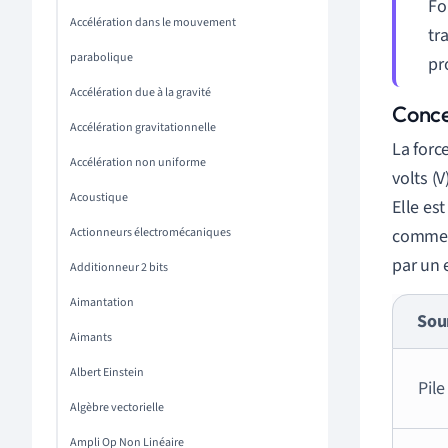
Fo
Accélération dans le mouvement
tr
parabolique
pr
Accélération due à la gravité
Conce
Accélération gravitationnelle
La forc
Accélération non uniforme
volts (
Acoustique
Elle est
Actionneurs électromécaniques
comme d
par un
Additionneur 2 bits
Aimantation
Sou
Aimants
Albert Einstein
Pile
Algèbre vectorielle
Ampli Op Non Linéaire