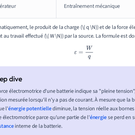
érateur
Entraînement mécanique
tiquement, le produit de la charge (\( q \N)) et de la force éle
 au travail effectué (\( W \N)) par la source. La formule est do
ε
=
W
q
orce électromotrice d'une batterie indique sa "pleine tension", 
ion mesurée lorsqu'il n'y a pas de courant. À mesure que la b
ue l'
énergie potentielle
diminue, la tension réelle aux bornes 
e électromotrice parce qu'une partie de l'
énergie
se perd en 
stance
interne de la batterie.