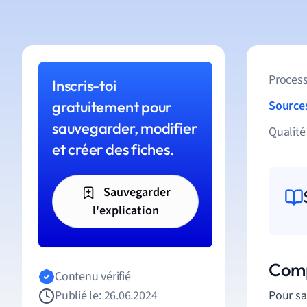
Process
Inscris-toi
gratuitement pour
Source
sauvegarder, modifier
Qualité
et créer des fiches.
Sauvegarder
l'explication
Comp
Contenu vérifié
Publié le: 26.06.2024
Pour sa