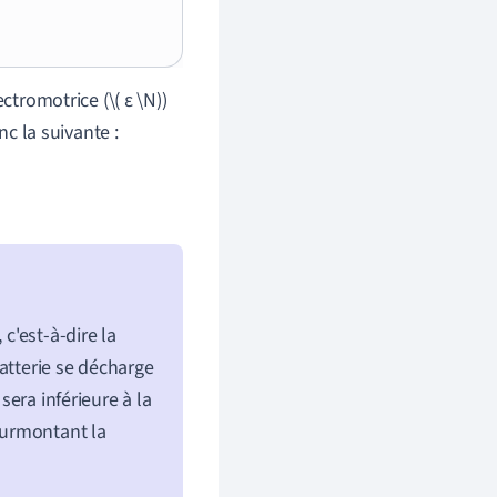
ctromotrice (\( ε \N))
nc la suivante :
c'est-à-dire la
atterie se décharge
sera inférieure à la
surmontant la