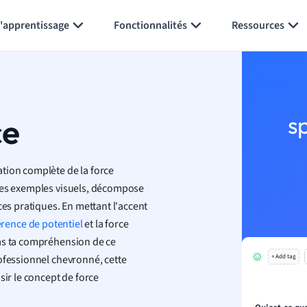
Générer des flashcards
Résumer la page
l'apprentissage
Fonctionnalités
Ressources
ce
s
tion complète de la force
 des exemples visuels, décompose
s pratiques. En mettant l'accent
érence de potentiel
et la force
ras ta compréhension de ce
ofessionnel chevronné, cette
+ Add tag
sir le concept de force