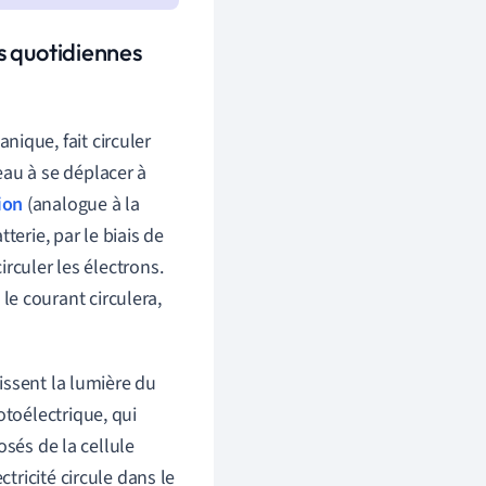
ns quotidiennes
ique, fait circuler
eau à se déplacer à
ion
(analogue à la
terie, par le biais de
circuler les électrons.
 le courant circulera,
issent la lumière du
hotoélectrique, qui
osés de la cellule
ctricité circule dans le