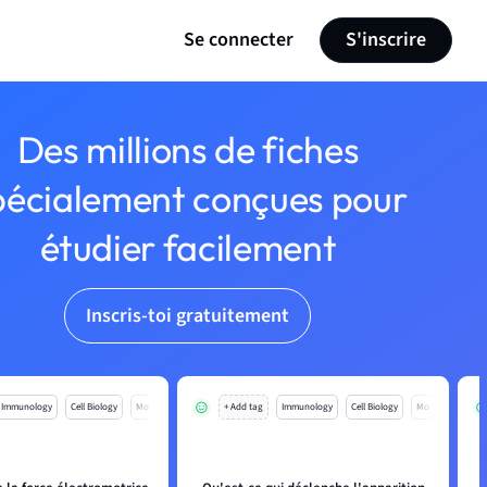
Se connecter
S'inscrire
Des millions de fiches
pécialement conçues pour
étudier facilement
Inscris-toi gratuitement
Immunology
Cell Biology
Mo
+ Add tag
Immunology
Cell Biology
Mo