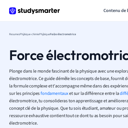
Contenu de 
Resumes
Physique-chimie
Physique
Force électromotrice
Force électromotri
Plonge dans le monde fascinant de la physique avec une explora
électromotrice. Ce guide démêle les concepts de base, fournit
la formule complexe et t'accompagne même dans des expérience
sur les principes
fondamentaux
et sur la différence entre la
diff
électromotrice, tu consolideras ton apprentissage et améliore
concept clé de la physique. Que tu sois étudiant, amateur ou pr
ressource exhaustive contient tout ce dont tu as besoin pour sai
électromotrice.