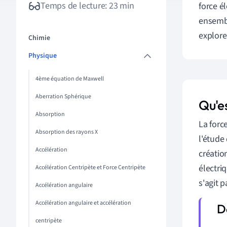
Temps de lecture: 23 min
force é
ensembl
explore
Chimie
Physique
4ème équation de Maxwell
Aberration Sphérique
Qu'e
Absorption
La forc
Absorption des rayons X
l'étude
Accélération
créatio
électri
Accélération Centripète et Force Centripète
s'agit 
Accélération angulaire
Accélération angulaire et accélération
centripète