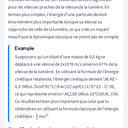
pour les vitesses proches de la vitesse de la lumière. En
termes plus simples, l'énergie d'une particule devient
énormément plus importante lorsque sa vitesse se
rapproche de celle de la lumière, ce qui crée un impact
massif que la dynamique classique ne prend pas en compte.
Supposons qu'un objet d'une masse de 0,5 kg se
déplace à une vitesse de 2x10^8 m/s (environ 67 % de la
vitesse de la lumière). En utilisant la formule de l'énergie
cinétique relativiste, l'énergie cinétique devient \N( KE =
0,5 \Nfois (3x10^8)^2 [\frac{1}{\sqrt{1-(2/3)^2}} - 1] \N),
ce qui représente environ \N(2,08 \Nfois 10^{16}\N, J\N).
Ce résultat est bien plus important que celui que tu
obtiendrais en utilisant la formule classique de l'énergie
cinétique :
.
1
2
m
v
2