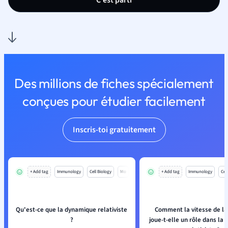
C'est parti
Des millions de fiches spécialement
conçues pour étudier facilement
Inscris-toi gratuitement
+ Add tag
Immunology
Cell Biology
Mo
+ Add tag
Immunology
Cell
Qu'est-ce que la dynamique relativiste
Comment la vitesse de la
?
joue-t-elle un rôle dans la