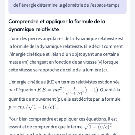
de l'énergie détermine la géométrie de l'espace-temps.
Comprendre et appliquer la formule de la
dynamique relativiste
L'une des pierres angulaires de la dynamique relativiste est
la formule de la dynamique relativiste. Elle décrit comment
l'énergie cinétique et l'élan d'un objet ayant une certaine
masse (m) changent en fonction de sa vitesse (v) lorsque
cette vitesse se rapproche de celle de la lumière (c).
L'énergie cinétique (KE) en termes relativistes est donnée
par l'équation
. Quant à la
K
E
=
m
c
2
(
1
1
−
(
v
/
c
)
2
)
.
−
1
)
quantité de mouvement (p), elle est décrite par la formule
.
p
=
m
v
/
1
−
(
v
/
c
)
2
Pour bien comprendre et appliquer ces équations, il est
essentiel de comprendre que le terme
1
−
(
v
/
c
)
2
introduit un facteur de correction qui devient significatif