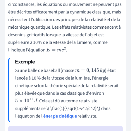
circonstances, les équations du mouvement ne peuvent pas
être décrites efficacement par la dynamique classique, mais
nécessitent l'utilisation des principes de la relativité et de la
mécanique quantique. Les effets relativistes commencent à
devenir significatifs lorsque la vitesse de l'objet est
supérieure à 10 % de la vitesse de la lumière, comme
l'indique l'équation
.
E
=
m
c
2
Si une balle de baseball (masse
) était
m
=
0
,
145
k
g
lancée à 10 % de la vitesse de la lumière, l'énergie
cinétique selon la théorie spéciale de la relativité serait
plus élevée que dans le cas classique d'environ
. Cela est dû au terme relativiste
5
×
10
11
J
supplémentaire \( \frac{1}{\sqrt{1-v^2/c^2} \) dans
l'équation de l'
énergie cinétique
relativiste.