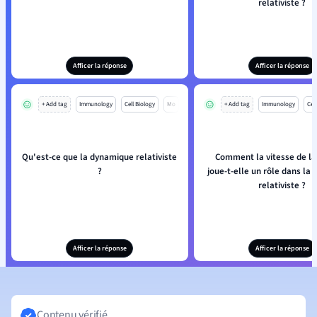
relativiste ?
Afficer la réponse
Afficer la réponse
+ Add tag
Immunology
Cell Biology
Mo
+ Add tag
Immunology
Cell
Qu'est-ce que la dynamique relativiste
Comment la vitesse de la
?
joue-t-elle un rôle dans la
relativiste ?
Afficer la réponse
Afficer la réponse
Contenu vérifié