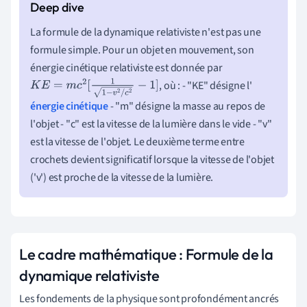
La formule de la dynamique relativiste n'est pas une
formule simple. Pour un objet en mouvement, son
énergie cinétique relativiste est donnée par
, où : - "KE" désigne l'
K
E
=
m
c
2
[
1
1
−
v
2
/
c
2
−
1
]
énergie cinétique
- "m" désigne la masse au repos de
l'objet - "c" est la vitesse de la lumière dans le vide - "v"
est la vitesse de l'objet. Le deuxième terme entre
crochets devient significatif lorsque la vitesse de l'objet
('v') est proche de la vitesse de la lumière.
Le cadre mathématique : Formule de la
dynamique relativiste
Les fondements de la physique sont profondément ancrés