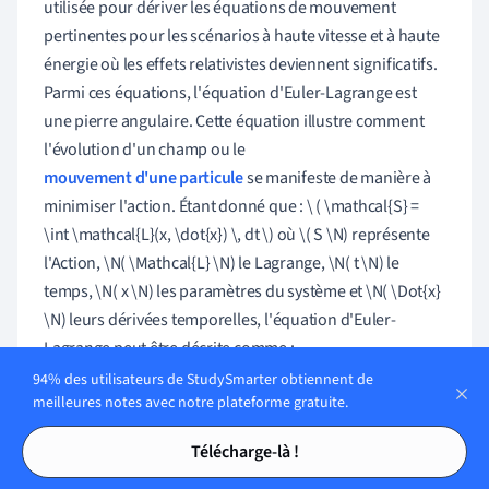
utilisée pour dériver les équations de mouvement
pertinentes pour les scénarios à haute vitesse et à haute
énergie où les effets relativistes deviennent significatifs.
Parmi ces équations, l'équation d'Euler-Lagrange est
une pierre angulaire. Cette équation illustre comment
l'évolution d'un champ ou le
mouvement d'une particule
se manifeste de manière à
minimiser l'action. Étant donné que : \
( \mathcal{S} =
\int \mathcal{L}(x, \dot{x}) \, dt \)
où \( S \N) représente
l'Action, \N( \Mathcal{L} \N) le Lagrange, \N( t \N) le
temps, \N( x \N) les paramètres du système et \N( \Dot{x}
\N) leurs dérivées temporelles, l'équation d'Euler-
Lagrange peut être décrite comme :
94% des utilisateurs de StudySmarter obtiennent de
d
d
t
(
∂
L
∂
x
˙
)
=
∂
L
∂
x
meilleures notes avec notre plateforme gratuite.
Tables des matières
Tables des matières
Télécharge-là !
Approche analytique :