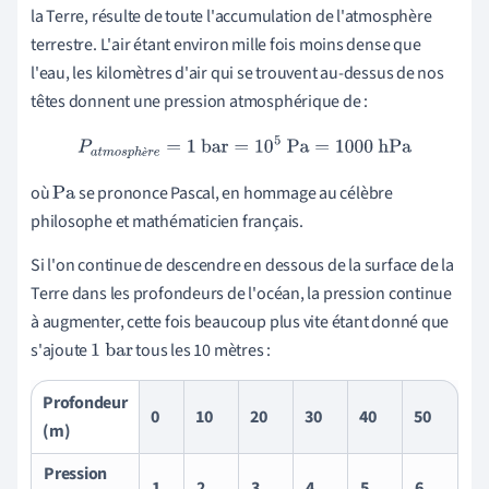
la Terre, résulte de toute l'accumulation de l'atmosphère
terrestre. L'air étant environ mille fois moins dense que
l'eau, les kilomètres d'air qui se trouvent au-dessus de nos
têtes donnent une pression atmosphérique de :
P
a
t
m
o
s
p
h
è
r
e
=
1
bar
=
10
5
Pa
=
1000
hPa
è
où
se prononce Pascal, en hommage au célèbre
Pa
philosophe et mathématicien français.
Si l'on continue de descendre en dessous de la surface de la
Terre dans les profondeurs de l'océan, la pression continue
à augmenter, cette fois beaucoup plus vite étant donné que
s'ajoute
tous les 10 mètres :
1
bar
Profondeur
0
10
20
30
40
50
(m)
Pression
1
2
3
4
5
6