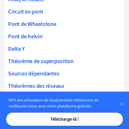
Circuit en pont
Pont de Wheatstone
Pont de Kelvin
Delta Y
Théorème de superposition
Sources dépendantes
Théorèmes des réseaux
Théorème de Thévenin
94% des utilisateurs de StudySmarter obtiennent de
meilleures notes avec notre plateforme gratuite.
Théorème de Norton
Tables des matières
Tables des matières
Télécharge-là !
Oscillations