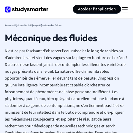
Générer des flashcards
Résumer la page
Accéder l'application
Resumes
Physique-chimie
Physique
Mécanique des fluides
Mécanique des fluides
N'est-ce pas fascinant d'observer l'eau ruisseler le long de rapides ou
d'admirer le va-et-vient des vagues sur la plage en bordure de l'océan ?
D'autres ne se lassent jamais de contempler les différentes variétés de
nuages présents dans le ciel. La nature offre d'innombrables
opportunités de s'émerveiller devant tant de beauté. L'impression
qu'une intelligence incomparable est capable d'orchestrer ce
foisonnement de phénomènes ne laisse personne indifférent. Les
physiciens, quant à eux, bien qu'ayant naturellement une tendance à
s'adonner à ce genre de contemplations, ne s'en tiennent pas là et se
munissent de leur intellect dans le but
de comprendre et
d'expliquer
les mécanismes sous-jacents,
et exploitent
le résultat de leurs
recherches pour développer de nouvelles technologies et servir