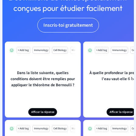
conçues pour étudier facilement
Inscris-toi gratuitement
+ Add tag
Immunology
Cell Biology
Mo
+ Add tag
Immunology
Cell
Dans la liste suivante, quelles
À quelle profondeur la pre
conditions doivent être remplies pour
l'eau vaut-elle
6
ba
appliquer le théorème de Bernoulli ?
Afficer la réponse
Afficer la réponse
+ Add tag
Immunology
Cell Biology
Mo
+ Add tag
Immunology
Cell