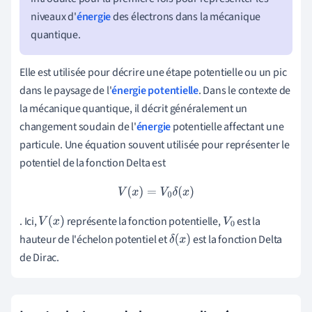
niveaux d'
énergie
des électrons dans la mécanique
quantique.
Elle est utilisée pour décrire une étape potentielle ou un pic
dans le paysage de l'
énergie potentielle
. Dans le contexte de
la mécanique quantique, il décrit généralement un
changement soudain de l'
énergie
potentielle affectant une
particule. Une équation souvent utilisée pour représenter le
potentiel de la fonction Delta est
V
(
x
)
=
V
0
δ
(
x
)
. Ici,
représente la fonction potentielle,
est la
V
(
x
)
V
0
hauteur de l'échelon potentiel et
est la fonction Delta
δ
(
x
)
de Dirac.