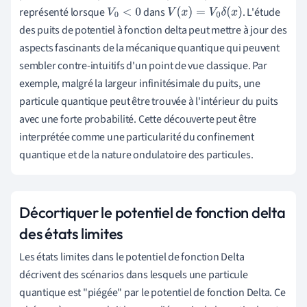
représenté lorsque
dans
. L'étude
V
0
<
0
V
(
x
)
=
V
0
δ
(
x
)
des puits de potentiel à fonction delta peut mettre à jour des
aspects fascinants de la mécanique quantique qui peuvent
sembler contre-intuitifs d'un point de vue classique. Par
exemple, malgré la largeur infinitésimale du puits, une
particule quantique peut être trouvée à l'intérieur du puits
avec une forte probabilité. Cette découverte peut être
interprétée comme une particularité du confinement
quantique et de la nature ondulatoire des particules.
Décortiquer le potentiel de fonction delta
des états limites
Les états limites dans le potentiel de fonction Delta
décrivent des scénarios dans lesquels une particule
quantique est "piégée" par le potentiel de fonction Delta. Ce