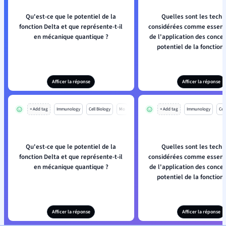
Qu'est-ce que le potentiel de la
Quelles sont les techn
fonction Delta et que représente-t-il
considérées comme essenti
en mécanique quantique ?
de l'application des concep
potentiel de la fonction 
Afficer la réponse
Afficer la réponse
+ Add tag
Immunology
Cell Biology
Mo
+ Add tag
Immunology
Cell
Qu'est-ce que le potentiel de la
Quelles sont les techn
fonction Delta et que représente-t-il
considérées comme essenti
en mécanique quantique ?
de l'application des concep
potentiel de la fonction 
Afficer la réponse
Afficer la réponse