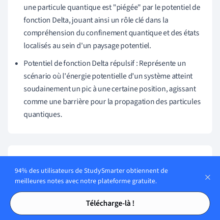
une particule quantique est "piégée" par le potentiel de
fonction Delta, jouant ainsi un rôle clé dans la
compréhension du confinement quantique et des états
localisés au sein d'un paysage potentiel.
Potentiel de fonction Delta répulsif : Représente un
scénario où l'énergie potentielle d'un système atteint
soudainement un pic à une certaine position, agissant
comme une barrière pour la propagation des particules
quantiques.
Sujets similaires dans Physique-chimie
94% des utilisateurs de StudySmarter obtiennent de
meilleures notes avec notre plateforme gratuite.
Physique
Tables des matières
Tables des matières
Télécharge-là !
Chimie