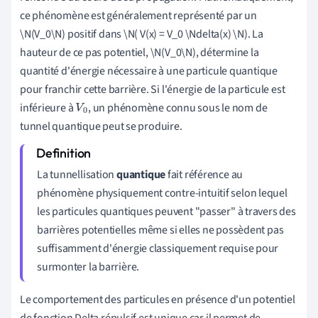
ce phénomène est généralement représenté par un
\N(V_0\N) positif dans \N( V(x) = V_0 \Ndelta(x) \N). La
hauteur de ce pas potentiel, \N(V_0\N), détermine la
quantité d'énergie nécessaire à une particule quantique
pour franchir cette barrière. Si l'énergie de la particule est
inférieure à
, un phénomène connu sous le nom de
V
0
tunnel quantique peut se produire.
La tunnellisation
quantique
fait référence au
phénomène physiquement contre-intuitif selon lequel
les particules quantiques peuvent "passer" à travers des
barrières potentielles même si elles ne possèdent pas
suffisamment d'énergie classiquement requise pour
surmonter la barrière.
Le comportement des particules en présence d'un potentiel
de fonction Delta répulsif est unique car il permet de