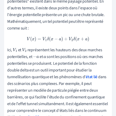
potentielles" existent dans le même paysage potentiel. En
d'autres termes, il existe deux points dans l'espace où
l'énergie potentielle présente un pic ou une chute brutale.
Mathématiquement, un tel potentiel peut être représenté
comme suit :
V
(
x
)
=
V
1
δ
(
x
−
a
)
+
V
2
δ
(
x
+
a
)
Ici,
et
représentent les hauteurs des deux marches
V
1
V
2
potentielles, et
et
sont les positions où ces marches
−
a
a
potentielles se produisent. Le potentiel de la fonction
double delta est un outil important pour étudier la
tunnellisation quantique et les phénomènes d'
état lié
dans
des scénarios plus complexes. Par exemple, il peut
représenter un modèle de particule piégée entre deux
barrières, ce qui facilite l'étude du confinement quantique
et de l'effet tunnel simultanément. Il est également essentiel
pour comprendre le concept d'états liés dans le continuum