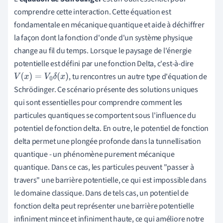
comprendre cette interaction. Cette équation est
fondamentale en mécanique quantique et aide à déchiffrer
la façon dont la fonction d'onde d'un système physique
change au fil du temps. Lorsque le paysage de l'énergie
potentielle est défini par une fonction Delta, c'est-à-dire
, tu rencontres un autre type d'équation de
V
(
x
)
=
V
0
δ
(
x
)
Schrödinger. Ce scénario présente des solutions uniques
qui sont essentielles pour comprendre comment les
particules quantiques se comportent sous l'influence du
potentiel de fonction delta. En outre, le potentiel de fonction
delta permet une plongée profonde dans la tunnellisation
quantique - un phénomène purement mécanique
quantique. Dans ce cas, les particules peuvent "passer à
travers" une barrière potentielle, ce qui est impossible dans
le domaine classique. Dans de tels cas, un potentiel de
fonction delta peut représenter une barrière potentielle
infiniment mince et infiniment haute, ce qui améliore notre