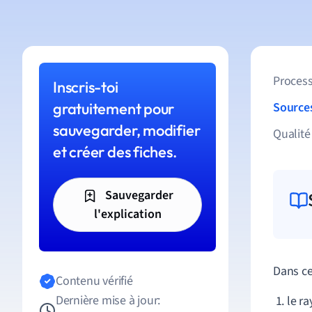
Process
Inscris-toi
gratuitement pour
Source
sauvegarder, modifier
Qualité
et créer des fiches.
Sauvegarder
l'explication
Dans ce
Contenu vérifié
Dernière mise à jour:
le r