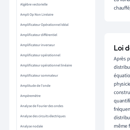
Algèbre vectorielle
chauff
é
Ampli Op Non Linéaire
Amplificateur Opérationnel Idéal
Amplificateur différentiel
Amplificateur inverseur
Loi 
Amplificateur opérationnel
Après p
Amplificateur opérationnel linéaire
distrib
équatio
Amplificateur sommateur
physici
Amplitude de l'onde
construi
Ampèremètre
quantif
Analyse de Fourier des ondes
fréquen
Analyse des circuits électriques
distrib
même fo
Analyse nodale