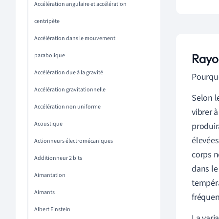
Accélération angulaire et accélération
centripète
Accélération dans le mouvement
Rayo
parabolique
Accélération due à la gravité
Pourquo
Accélération gravitationnelle
Selon l
Accélération non uniforme
vibrer 
Acoustique
produir
élevées
Actionneurs électromécaniques
corps n
Additionneur 2 bits
dans le
Aimantation
tempéra
Aimants
fréquen
Albert Einstein
La vari