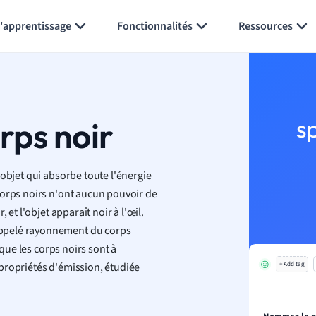
Générer des flashcards
Résumer la page
l'apprentissage
Fonctionnalités
Ressources
ps noir
s
objet qui absorbe toute l'énergie
corps noirs n'ont aucun pouvoir de
et l'objet apparaît noir à l'œil.
appelé rayonnement du corps
sque les corps noirs sont à
s propriétés d'émission, étudiée
+ Add tag