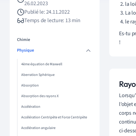
26.02.2023
la lo
Publié le: 24.11.2022
La l
Temps de lecture: 13 min
le r
Es-tu p
Chimie
!
Physique
4ème équation de Maxwell
Aberration Sphérique
Rayo
Absorption
Lorsqu'
Absorption des rayons X
l'objet
Accélération
corps n
Accélération Centripète et Force Centripète
continu
Accélération angulaire
ci-dess