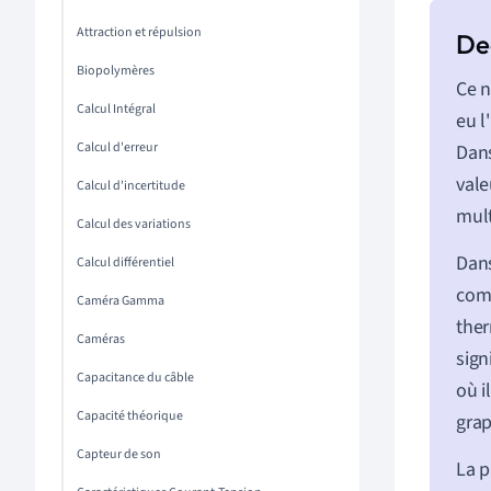
Attraction et répulsion
Biopolymères
Ce n
Calcul Intégral
eu l
Calcul d'erreur
Dans
vale
Calcul d'incertitude
mult
Calcul des variations
Dans
Calcul différentiel
co
Caméra Gamma
ther
Caméras
sign
Capacitance du câble
où i
Capacité théorique
grap
Capteur de son
La p