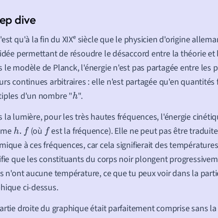
'est qu'à la fin du XIXᵉ siècle que le physicien d'origine alle
'idée permettant de résoudre le désaccord entre la théorie et 
 le modèle de Planck, l'énergie n'est pas partagée entre les p
urs continues arbitraires : elle n'est partagée qu'en quantités 
iples d'un nombre "
".
h
 la lumière, pour les très hautes fréquences, l'énergie cinétiq
mme
(où
est la fréquence). Elle ne peut pas être traduit
h
.
f
f
mique à ces fréquences, car cela signifierait des températures 
ifie que les constituants du corps noir plongent progressivem
ls n'ont aucune température, ce que tu peux voir dans la part
hique ci-dessus.
artie droite du graphique était parfaitement comprise sans l