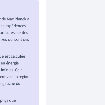
mande Max Planck a
les expériences.
articules sur des
fixes qui sont des
ue est calculée
e en énergie
infinies. Cela
ent vers la région
ie gauche du
a physique