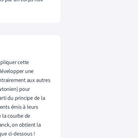
pliquer cette
 développer une
ntrairement aux autres
ewtonien) pour
rti du principe de la
ments émis à leurs
e la courbe de
anck, on obtient la
que ci-dessous !