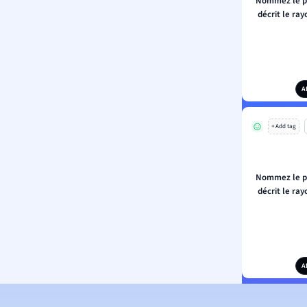
Nommez le pr
décrit le ra
A
+ Add tag
Nommez le pr
décrit le ra
A