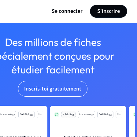
Se connecter
S'inscrire
Des millions de fiches
pécialement conçues pour
étudier facilement
Inscris-toi gratuitement
Immunology
Cell Biology
Mo
+ Add tag
Immunology
Cell Biology
Mo