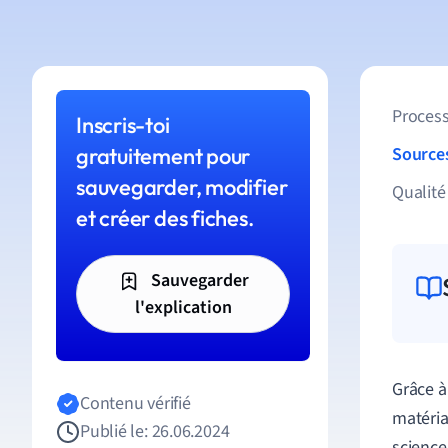
Process
Inscris-toi
gratuitement pour
Source
sauvegarder, modifier
Qualité
et créer des fiches.
Sauvegarder
l'explication
Grâce à
Contenu vérifié
matéria
Publié le: 26.06.2024
science