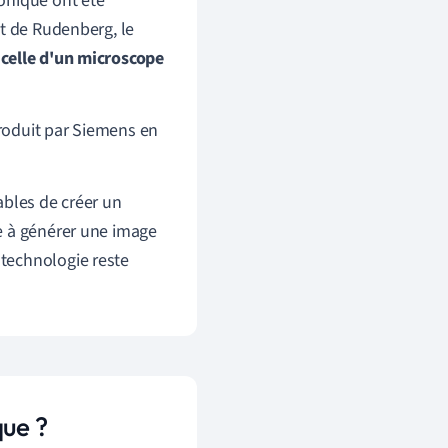
onique ont été
et de Rudenberg, le
 celle d'un microscope
roduit par Siemens en
ables de créer un
e à générer une image
a technologie reste
que ?