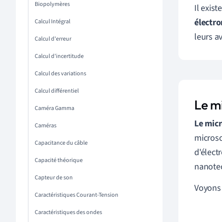
Biopolymères
Il exis
électro
Calcul Intégral
leurs a
Calcul d'erreur
Calcul d'incertitude
Calcul des variations
Calcul différentiel
Le m
Caméra Gamma
Le micr
Caméras
microsc
Capacitance du câble
d'élect
Capacité théorique
nanotec
Capteur de son
Voyons 
Caractéristiques Courant-Tension
Caractéristiques des ondes