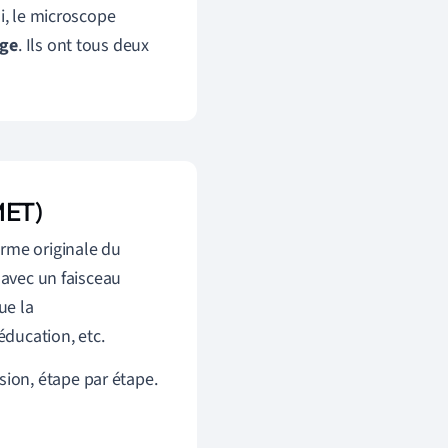
i, le microscope
age
. Ils ont tous deux
MET)
orme originale du
 avec un faisceau
ue la
éducation, etc.
ion, étape par étape.