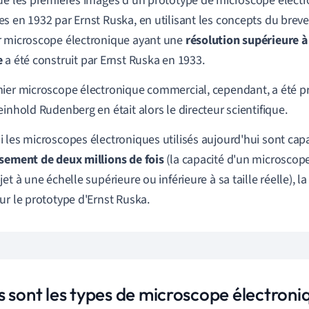
ue les premières images d'un prototype de microscope électr
s en 1932 par Ernst Ruska, en utilisant les concepts du brev
 microscope électronique ayant une
résolution supérieure à
e
a été construit par Ernst Ruska en 1933.
ier microscope électronique commercial, cependant, a été p
einhold Rudenberg en était alors le directeur scientifique.
 les microscopes électroniques utilisés aujourd'hui sont cap
sement de deux millions de fois
(la capacité d'un microscop
et à une échelle supérieure ou inférieure à sa taille réelle), l
ur le prototype d'Ernst Ruska.
s sont les types de microscope électroni