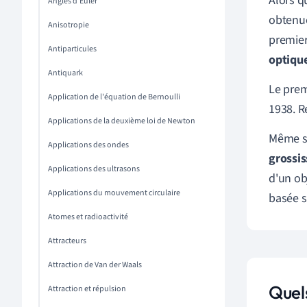
Alors q
Angles d'Euler
obtenue
Anisotropie
premier
Antiparticules
optiqu
Antiquark
Le prem
Application de l'équation de Bernoulli
1938. R
Applications de la deuxième loi de Newton
Même si
Applications des ondes
grossis
Applications des ultrasons
d'un obj
Applications du mouvement circulaire
basée s
Atomes et radioactivité
Attracteurs
Attraction de Van der Waals
Quel
Attraction et répulsion