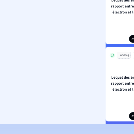
Lequel des én
rapport entre
électron et 
A
+ Add tag
Lequel des én
rapport entre
électron et 
A