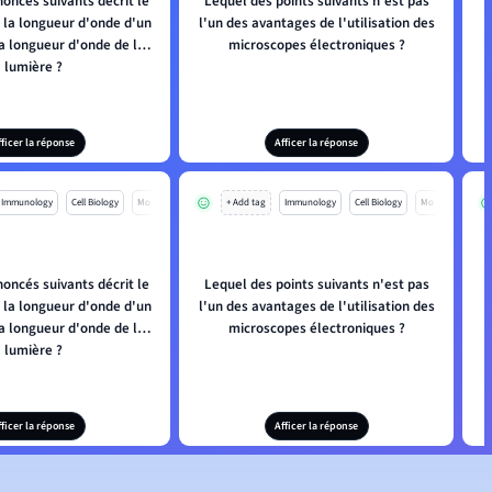
oncés suivants décrit le
Lequel des points suivants n'est pas
 la longueur d'onde d'un
l'un des avantages de l'utilisation des
l
la longueur d'onde de la
microscopes électroniques ?
lumière ?
fficer la réponse
Afficer la réponse
Immunology
Cell Biology
Mo
+ Add tag
Immunology
Cell Biology
Mo
oncés suivants décrit le
Lequel des points suivants n'est pas
 la longueur d'onde d'un
l'un des avantages de l'utilisation des
l
la longueur d'onde de la
microscopes électroniques ?
lumière ?
fficer la réponse
Afficer la réponse