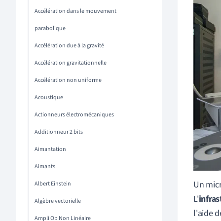
Accélération dans le mouvement
parabolique
Accélération due à la gravité
Accélération gravitationnelle
Accélération non uniforme
Acoustique
Actionneurs électromécaniques
Additionneur 2 bits
Aimantation
Aimants
Un mic
Albert Einstein
L'
infras
Algèbre vectorielle
l'aide 
Ampli Op Non Linéaire