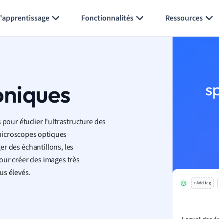
Générer des flashcards
Résumer la page
l'apprentissage
Fonctionnalités
Ressources
oniques
s
 pour étudier l'ultrastructure des
microscopes optiques
ger des échantillons, les
our créer des images très
us élevés.
+ Add tag