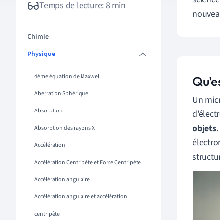
Temps de lecture: 8 min
nouveau
Chimie
Physique
4ème équation de Maxwell
Qu'e
Aberration Sphérique
Un mic
Absorption
d'électr
objets
.
Absorption des rayons X
électro
Accélération
structu
Accélération Centripète et Force Centripète
Accélération angulaire
Accélération angulaire et accélération
centripète