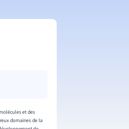
 molécules et des
breux domaines de la
au développement de