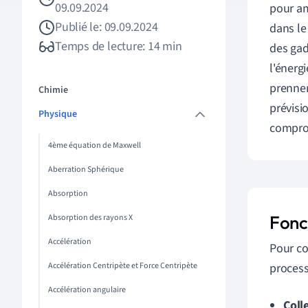
09.09.2024
pour am
Publié le: 09.09.2024
dans le
Temps de lecture: 14 min
des gad
l'énerg
prennen
Chimie
prévisi
Physique
comprom
4ème équation de Maxwell
Aberration Sphérique
Absorption
Fonc
Absorption des rayons X
Accélération
Pour co
Accélération Centripète et Force Centripète
process
Accélération angulaire
Coll