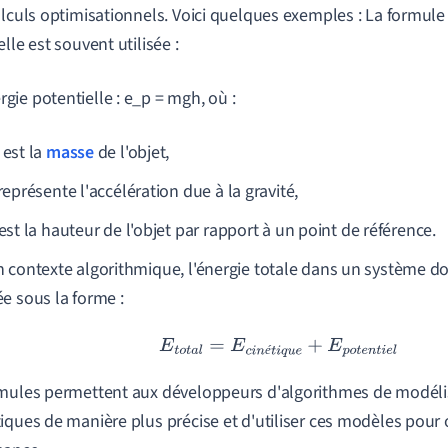
alculs optimisationnels. Voici quelques exemples : La formule 
lle est souvent utilisée :
rgie potentielle : e_p = mgh, où :
est la
masse
de l'objet,
représente l'accélération due à la gravité,
est la hauteur de l'objet par rapport à un point de référence.
 contexte algorithmique, l'énergie totale dans un système do
e sous la forme :
E
t
o
t
a
l
=
E
c
i
n
é
t
i
q
u
e
+
E
p
o
t
e
n
t
i
e
l
é
mules permettent aux développeurs d'algorithmes de modéli
iques de manière plus précise et d'utiliser ces modèles pour 