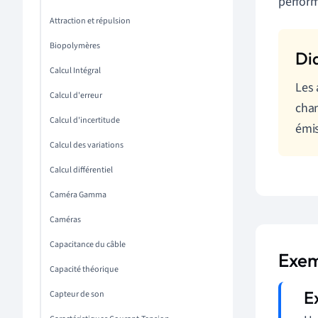
perfor
Attraction et répulsion
Biopolymères
Calcul Intégral
Les 
Calcul d'erreur
chan
Calcul d'incertitude
émis
Calcul des variations
Calcul différentiel
Caméra Gamma
Caméras
Capacitance du câble
Exem
Capacité théorique
Capteur de son