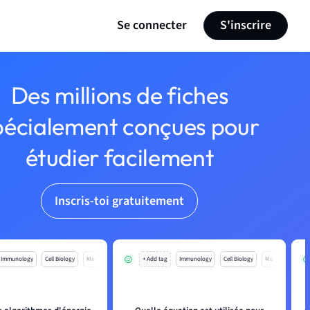
Se connecter
S'inscrire
Des millions de fiches
pécialement conçues pour
étudier facilement
Inscris-toi gratuitement
Immunology
Cell Biology
Mo
+ Add tag
Immunology
Cell Biology
Mo