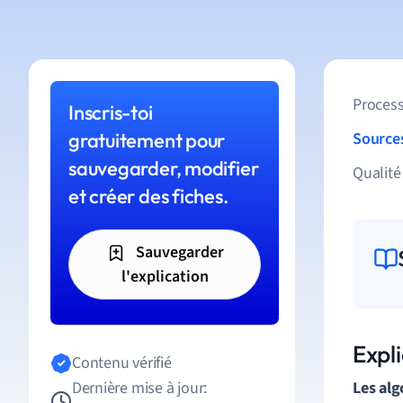
Process
Inscris-toi
gratuitement pour
Source
sauvegarder, modifier
Qualité
et créer des fiches.
Sauvegarder
l'explication
Expl
Contenu vérifié
Dernière mise à jour:
Les alg