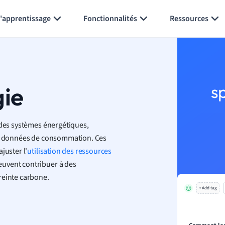
Générer des flashcards
Résumer la page
l'apprentissage
Fonctionnalités
Ressources
gie
s
 des systèmes énergétiques,
les données de consommation. Ces
juster l'
utilisation des ressources
euvent contribuer à des
reinte carbone.
+ Add tag