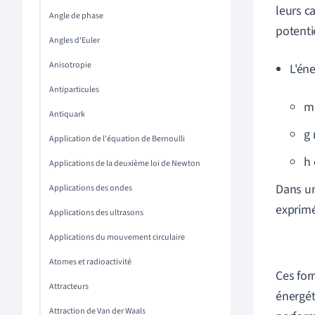
leurs c
Angle de phase
potentie
Angles d'Euler
Anisotropie
L'éne
Antiparticules
m 
Antiquark
g 
Application de l'équation de Bernoulli
h 
Applications de la deuxième loi de Newton
Dans un
Applications des ondes
exprimé
Applications des ultrasons
Applications du mouvement circulaire
Atomes et radioactivité
Ces for
Attracteurs
énergét
Attraction de Van der Waals