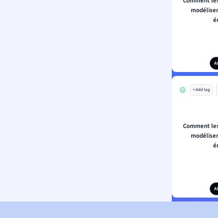
Comment les
modélisent
é
A
+ Add tag
Comment les
modélisent
é
A