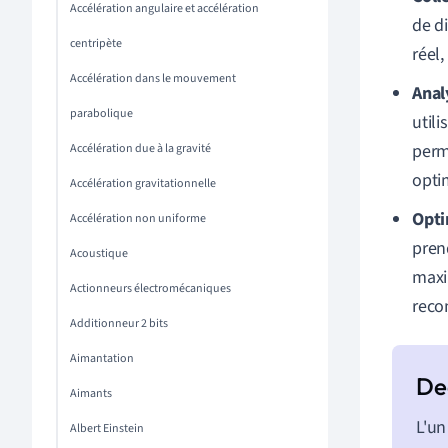
Accélération angulaire et accélération
de d
centripète
réel
Accélération dans le mouvement
Anal
parabolique
util
perm
Accélération due à la gravité
optim
Accélération gravitationnelle
Opti
Accélération non uniforme
pren
Acoustique
maxi
Actionneurs électromécaniques
reco
Additionneur 2 bits
Aimantation
Aimants
L'un
Albert Einstein