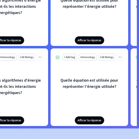
 algorithmes d'énergie
Quelle équation est utilisée pour
Q
-ils les interactions
représenter l'énergie utilisée?
d
nergétiques?
fficer la réponse
Afficer la réponse
Immunology
Cell Biology
Mo
+ Add tag
Immunology
Cell Biology
Mo
 algorithmes d'énergie
Quelle équation est utilisée pour
Q
-ils les interactions
représenter l'énergie utilisée?
d
nergétiques?
fficer la réponse
Afficer la réponse