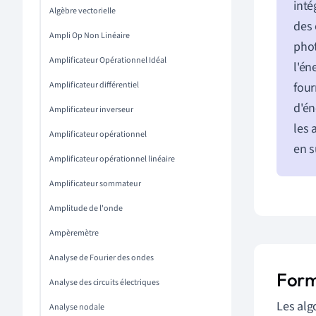
inté
Algèbre vectorielle
des 
Ampli Op Non Linéaire
phot
Amplificateur Opérationnel Idéal
l'én
Amplificateur différentiel
four
d'én
Amplificateur inverseur
les 
Amplificateur opérationnel
en s
Amplificateur opérationnel linéaire
Amplificateur sommateur
Amplitude de l'onde
Ampèremètre
Analyse de Fourier des ondes
Form
Analyse des circuits électriques
Les alg
Analyse nodale