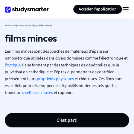
Générer des flashcards
Résumer la page
Accéder l'application
Resumes
Physique-chimie
Physique
films minces
films minces
Les films minces sont des couches de matériaux d'épaisseur
nanométrique utilisées dans divers domaines comme l'électronique et
l'
optique
. Ils se forment par des techniques de dépôt telles que la
pulvérisation cathodique et l'épitaxie, permettant de contrôler
précisément leurs
propriétés physiques
et chimiques. Ces films sont
essentiels pour développer des dispositifs modernes tels que les
transistors,
cellules solaires
et capteurs.
C'est parti