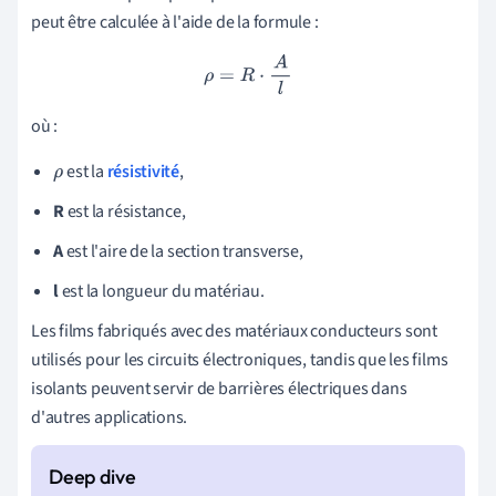
peut être calculée à l'aide de la formule :
ρ
=
R
⋅
A
l
où :
est la
résistivité
,
ρ
R
est la résistance,
A
est l'aire de la section transverse,
l
est la longueur du matériau.
Les films fabriqués avec des matériaux conducteurs sont
utilisés pour les circuits électroniques, tandis que les films
isolants peuvent servir de barrières électriques dans
d'autres applications.