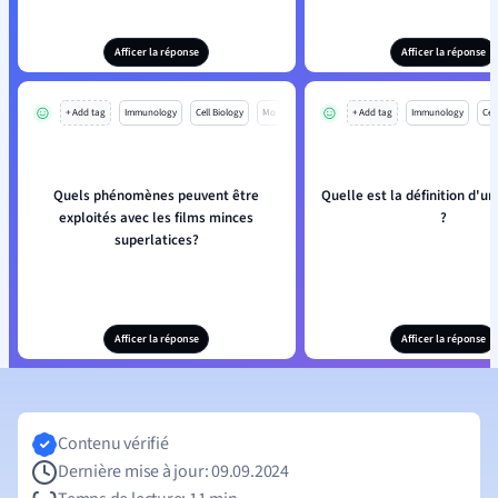
Afficer la réponse
Afficer la réponse
+ Add tag
Immunology
Cell Biology
Mo
+ Add tag
Immunology
Cell
Quels phénomènes peuvent être
Quelle est la définition d'un
exploités avec les films minces
?
superlatices?
Afficer la réponse
Afficer la réponse
Contenu vérifié
Dernière mise à jour: 09.09.2024