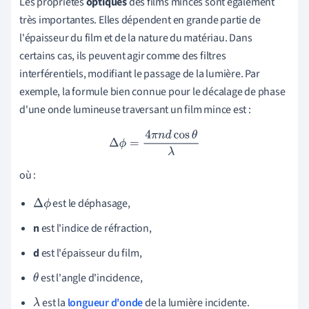
Les propriétés
optiques
des films minces sont également
très importantes. Elles dépendent en grande partie de
l'épaisseur du film et de la nature du matériau. Dans
certains cas, ils peuvent agir comme des filtres
interférentiels, modifiant le passage de la lumière. Par
exemple, la formule bien connue pour le décalage de phase
d'une onde lumineuse traversant un film mince est :
Δ
ϕ
=
4
π
n
d
cos
θ
λ
où :
est le déphasage,
Δ
ϕ
n
est l'indice de réfraction,
d
est l'épaisseur du film,
est l'angle d'incidence,
θ
est la
longueur d'onde
de la lumière incidente.
λ