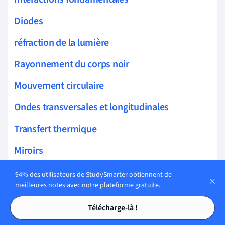
Diodes
réfraction de la lumière
Rayonnement du corps noir
Mouvement circulaire
Ondes transversales et longitudinales
Transfert thermique
Miroirs
Énergie
94% des utilisateurs de StudySmarter obtiennent de
meilleures notes avec notre plateforme gratuite.
Force électrique, Champ, et Potentiel
Tables des matières
Tables des matières
Télécharge-là !
électromagnétisme