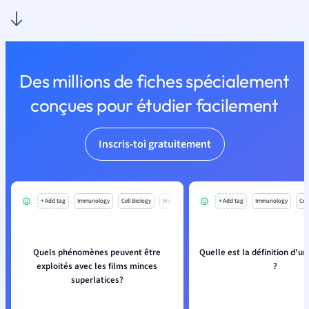
Des millions de fiches spécialement
conçues pour étudier facilement
Inscris-toi gratuitement
+ Add tag
Immunology
Cell Biology
Mo
+ Add tag
Immunology
Cell
Quels phénomènes peuvent être
Quelle est la définition d'un
exploités avec les films minces
?
superlatices?